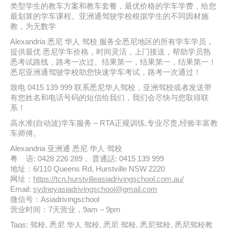
类型学生的教车方案和教车套餐，最优价格的学车学费，给您
最划算的学车课程。亚洲通驾驶学校根据学生的不同因材施
教，为无数学
Alexandria 悉尼 华人 驾校 服务全悉尼地区的所有学车学员，
提供最优 悉尼学车价格，时间灵活，上门接送，帮助学员熟
悉考试路线，路考一次过。结果第一，结果第一，结果第一！
悉尼亚洲通驾驶学校助您快速学车考试，路考一次通过！
致电 0415 139 999 联系悉尼华人驾校，亚洲驾校或者发送带
有您姓名和电话号码的短信给我们，我们会尽快与您取得联
系！
高水准(自动波)学车服务 – RTA正规训练,专业尽责,经验丰富教
车师傅。
Alexandria 亚洲通 悉尼 华人 驾校
粤 语: 0428 226 289， 普通話: 0415 139 999
地址：6/110 Queens Rd, Hurstville NSW 2220
网址：
https://tcn.hurstvilleasiadrivingschool.com.au/
Email:
sydneyasiadrivingschool@gmail.com
微信号：Asiadrivingschool
营业时间：7天营业，9am – 9pm
Tags: 驾校, 悉尼 华人 驾校, 悉尼 驾校, 悉尼驾校, 悉尼驾校教