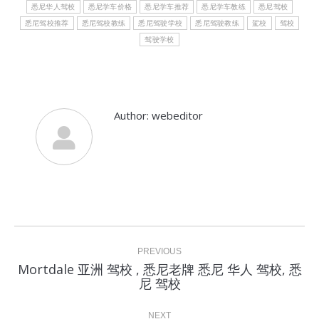
悉尼华人驾校
悉尼学车价格
悉尼学车推荐
悉尼学车教练
悉尼驾校
悉尼驾校推荐
悉尼驾校教练
悉尼驾驶学校
悉尼驾驶教练
駕校
驾校
驾驶学校
Author:
webeditor
Post
navigation
PREVIOUS
Mortdale 亚洲 驾校 , 悉尼老牌 悉尼 华人 驾校, 悉
Previous
尼 驾校
post:
NEXT