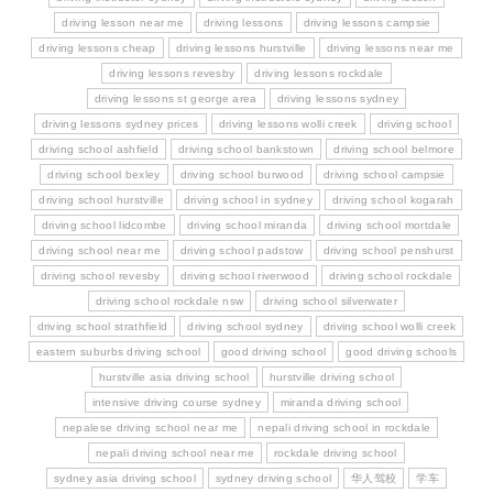
driving lesson near me
driving lessons
driving lessons campsie
driving lessons cheap
driving lessons hurstville
driving lessons near me
driving lessons revesby
driving lessons rockdale
driving lessons st george area
driving lessons sydney
driving lessons sydney prices
driving lessons wolli creek
driving school
driving school ashfield
driving school bankstown
driving school belmore
driving school bexley
driving school burwood
driving school campsie
driving school hurstville
driving school in sydney
driving school kogarah
driving school lidcombe
driving school miranda
driving school mortdale
driving school near me
driving school padstow
driving school penshurst
driving school revesby
driving school riverwood
driving school rockdale
driving school rockdale nsw
driving school silverwater
driving school strathfield
driving school sydney
driving school wolli creek
eastern suburbs driving school
good driving school
good driving schools
hurstville asia driving school
hurstville driving school
intensive driving course sydney
miranda driving school
nepalese driving school near me
nepali driving school in rockdale
nepali driving school near me
rockdale driving school
sydney asia driving school
sydney driving school
华人驾校
学车