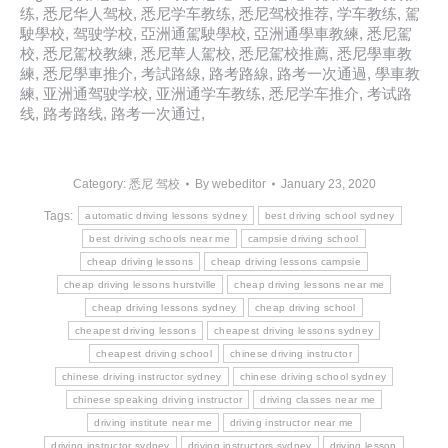
练, 悉尼华人驾校, 悉尼学车教练, 悉尼驾校推荐, 学车教练, 駕
駛學校, 驾驶学校, 亞洲通駕駛學校, 亞洲通學車教練, 悉尼駕
校, 悉尼駕校教練, 悉尼華人駕校, 悉尼駕校推薦, 悉尼學車教
練, 悉尼學車推介, 考試路線, 路考路線, 路考一次通過, 學車教
練, 亚洲通驾驶学校, 亚洲通学车教练, 悉尼学车推介, 考试路
线, 路考路线, 路考一次通过,
Category:
悉尼 驾校
By
webeditor
January 23, 2020
Tags:
automatic driving lessons sydney
best driving school sydney
best driving schools near me
campsie driving school
cheap driving lessons
cheap driving lessons campsie
cheap driving lessons hurstville
cheap driving lessons near me
cheap driving lessons sydney
cheap driving school
cheapest driving lessons
cheapest driving lessons sydney
cheapest driving school
chinese driving instructor
chinese driving instructor sydney
chinese driving school sydney
chinese speaking driving instructor
driving classes near me
driving institute near me
driving instructor near me
driving instructor sydney
driving instructors sydney
driving lesson