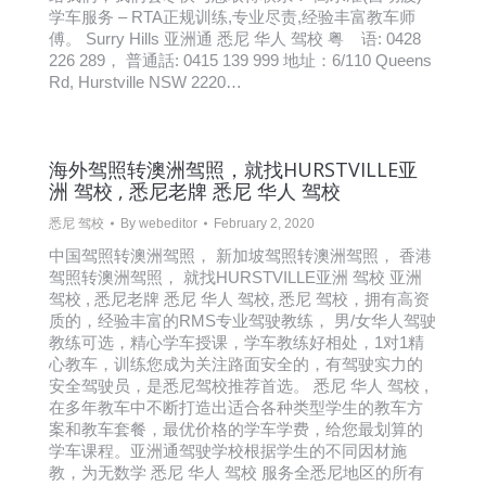
学车服务 – RTA正规训练,专业尽责,经验丰富教车师
傅。 Surry Hills 亚洲通 悉尼 华人 驾校 粤 语: 0428
226 289， 普通話: 0415 139 999 地址：6/110 Queens
Rd, Hurstville NSW 2220…
海外驾照转澳洲驾照，就找HURSTVILLE亚
洲 驾校 , 悉尼老牌 悉尼 华人 驾校
悉尼 驾校
By
webeditor
February 2, 2020
中国驾照转澳洲驾照， 新加坡驾照转澳洲驾照， 香港
驾照转澳洲驾照， 就找HURSTVILLE亚洲 驾校 亚洲
驾校 , 悉尼老牌 悉尼 华人 驾校, 悉尼 驾校，拥有高资
质的，经验丰富的RMS专业驾驶教练， 男/女华人驾驶
教练可选，精心学车授课，学车教练好相处，1对1精
心教车，训练您成为关注路面安全的，有驾驶实力的
安全驾驶员，是悉尼驾校推荐首选。 悉尼 华人 驾校 ,
在多年教车中不断打造出适合各种类型学生的教车方
案和教车套餐，最优价格的学车学费，给您最划算的
学车课程。亚洲通驾驶学校根据学生的不同因材施
教，为无数学 悉尼 华人 驾校 服务全悉尼地区的所有