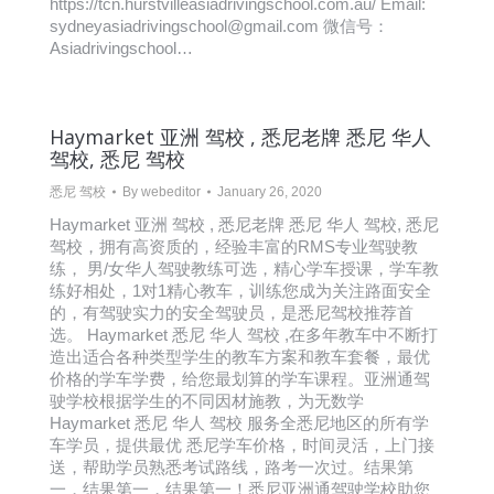
https://tcn.hurstvilleasiadrivingschool.com.au/ Email:
sydneyasiadrivingschool@gmail.com 微信号：
Asiadrivingschool…
Haymarket 亚洲 驾校 , 悉尼老牌 悉尼 华人
驾校, 悉尼 驾校
悉尼 驾校
By
webeditor
January 26, 2020
Haymarket 亚洲 驾校 , 悉尼老牌 悉尼 华人 驾校, 悉尼
驾校，拥有高资质的，经验丰富的RMS专业驾驶教
练， 男/女华人驾驶教练可选，精心学车授课，学车教
练好相处，1对1精心教车，训练您成为关注路面安全
的，有驾驶实力的安全驾驶员，是悉尼驾校推荐首
选。 Haymarket 悉尼 华人 驾校 ,在多年教车中不断打
造出适合各种类型学生的教车方案和教车套餐，最优
价格的学车学费，给您最划算的学车课程。亚洲通驾
驶学校根据学生的不同因材施教，为无数学
Haymarket 悉尼 华人 驾校 服务全悉尼地区的所有学
车学员，提供最优 悉尼学车价格，时间灵活，上门接
送，帮助学员熟悉考试路线，路考一次过。结果第
一，结果第一，结果第一！悉尼亚洲通驾驶学校助您