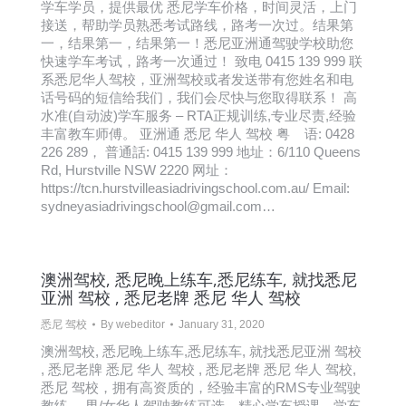
学车学员，提供最优 悉尼学车价格，时间灵活，上门
接送，帮助学员熟悉考试路线，路考一次过。结果第
一，结果第一，结果第一！悉尼亚洲通驾驶学校助您
快速学车考试，路考一次通过！ 致电 0415 139 999 联
系悉尼华人驾校，亚洲驾校或者发送带有您姓名和电
话号码的短信给我们，我们会尽快与您取得联系！ 高
水准(自动波)学车服务 – RTA正规训练,专业尽责,经验
丰富教车师傅。 亚洲通 悉尼 华人 驾校 粤 语: 0428
226 289， 普通話: 0415 139 999 地址：6/110 Queens
Rd, Hurstville NSW 2220 网址：
https://tcn.hurstvilleasiadrivingschool.com.au/ Email:
sydneyasiadrivingschool@gmail.com…
澳洲驾校, 悉尼晚上练车,悉尼练车, 就找悉尼
亚洲 驾校 , 悉尼老牌 悉尼 华人 驾校
悉尼 驾校
By
webeditor
January 31, 2020
澳洲驾校, 悉尼晚上练车,悉尼练车, 就找悉尼亚洲 驾校
, 悉尼老牌 悉尼 华人 驾校 , 悉尼老牌 悉尼 华人 驾校,
悉尼 驾校，拥有高资质的，经验丰富的RMS专业驾驶
教练， 男/女华人驾驶教练可选，精心学车授课，学车