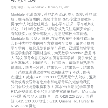
校, 悉尼 驾校
悉尼 驾校
By
webeditor
January 19, 2020
Mortdale 亚洲 驾校 , 悉尼老牌 悉尼 华人 驾校, 悉尼 驾
校，拥有高资质的，经验丰富的RMS专业驾驶教练，
男/女华人驾驶教练可选，精心学车授课，学车教练好
相处，1对1精心教车，训练您成为关注路面安全的，
有驾驶实力的安全驾驶员，是悉尼驾校推荐首选。
Mortdale 悉尼 华人 驾校 ,在多年教车中不断打造出适
合各种类型学生的教车方案和教车套餐，最优价格的
学车学费，给您最划算的学车课程。亚洲通驾驶学校
根据学生的不同因材施教，为无数学 Mortdale 悉尼 华
人 驾校 服务全悉尼地区的所有学车学员，提供最优 悉
尼学车价格，时间灵活，上门接送，帮助学员熟悉考
试路线，路考一次过。结果第一，结果第一，结果第
一！悉尼亚洲通驾驶学校助您快速学车考试，路考一
次通过！ 致电 0415 139 999 联系悉尼华人驾校，亚洲
驾校或者发送带有您姓名和电话号码的短信给我们，
我们会尽快与您取得联系！ 高水准(自动波)学车服务 –
RTA正规训练,专业尽责,经验丰富教车师傅。 Mortdale
亚洲通 悉尼 华人 驾校 粤 语: 0428 226 289， 普通
話: 0415 139 999 地址：6/110 Queens Rd, Hurstville
NSW 2220 网址：