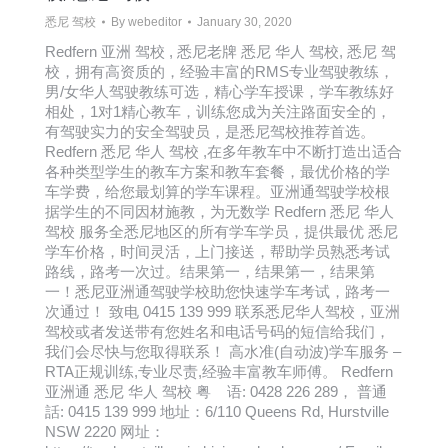
悉尼 驾校
By
webeditor
January 30, 2020
Redfern 亚洲 驾校 , 悉尼老牌 悉尼 华人 驾校, 悉尼 驾
校，拥有高资质的，经验丰富的RMS专业驾驶教练，
男/女华人驾驶教练可选，精心学车授课，学车教练好
相处，1对1精心教车，训练您成为关注路面安全的，
有驾驶实力的安全驾驶员，是悉尼驾校推荐首选。
Redfern 悉尼 华人 驾校 ,在多年教车中不断打造出适合
各种类型学生的教车方案和教车套餐，最优价格的学
车学费，给您最划算的学车课程。亚洲通驾驶学校根
据学生的不同因材施教，为无数学 Redfern 悉尼 华人
驾校 服务全悉尼地区的所有学车学员，提供最优 悉尼
学车价格，时间灵活，上门接送，帮助学员熟悉考试
路线，路考一次过。结果第一，结果第一，结果第
一！悉尼亚洲通驾驶学校助您快速学车考试，路考一
次通过！ 致电 0415 139 999 联系悉尼华人驾校，亚洲
驾校或者发送带有您姓名和电话号码的短信给我们，
我们会尽快与您取得联系！ 高水准(自动波)学车服务 –
RTA正规训练,专业尽责,经验丰富教车师傅。 Redfern
亚洲通 悉尼 华人 驾校 粤 语: 0428 226 289， 普通
話: 0415 139 999 地址：6/110 Queens Rd, Hurstville
NSW 2220 网址：