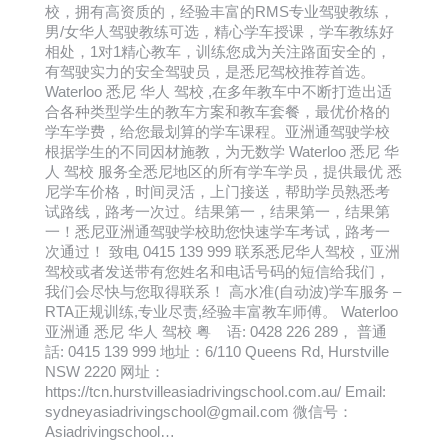
校，拥有高资质的，经验丰富的RMS专业驾驶教练，
男/女华人驾驶教练可选，精心学车授课，学车教练好
相处，1对1精心教车，训练您成为关注路面安全的，
有驾驶实力的安全驾驶员，是悉尼驾校推荐首选。
Waterloo 悉尼 华人 驾校 ,在多年教车中不断打造出适
合各种类型学生的教车方案和教车套餐，最优价格的
学车学费，给您最划算的学车课程。亚洲通驾驶学校
根据学生的不同因材施教，为无数学 Waterloo 悉尼 华
人 驾校 服务全悉尼地区的所有学车学员，提供最优 悉
尼学车价格，时间灵活，上门接送，帮助学员熟悉考
试路线，路考一次过。结果第一，结果第一，结果第
一！悉尼亚洲通驾驶学校助您快速学车考试，路考一
次通过！ 致电 0415 139 999 联系悉尼华人驾校，亚洲
驾校或者发送带有您姓名和电话号码的短信给我们，
我们会尽快与您取得联系！ 高水准(自动波)学车服务 –
RTA正规训练,专业尽责,经验丰富教车师傅。 Waterloo
亚洲通 悉尼 华人 驾校 粤 语: 0428 226 289， 普通
話: 0415 139 999 地址：6/110 Queens Rd, Hurstville
NSW 2220 网址：
https://tcn.hurstvilleasiadrivingschool.com.au/ Email:
sydneyasiadrivingschool@gmail.com 微信号：
Asiadrivingschool…