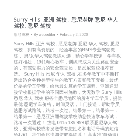
Surry Hills 亚洲 驾校 , 悉尼老牌 悉尼 华人
驾校, 悉尼 驾校
悉尼 驾校
By
webeditor
February 2, 2020
Surry Hills 亚洲 驾校 , 悉尼老牌 悉尼 华人 驾校, 悉尼
驾校，拥有高资质的，经验丰富的RMS专业驾驶教
练， 男/女华人驾驶教练可选，精心学车授课，学车教
练好相处，1对1精心教车，训练您成为关注路面安全
的，有驾驶实力的安全驾驶员，是悉尼驾校推荐首
选。 Surry Hills 悉尼 华人 驾校 ,在多年教车中不断打
造出适合各种类型学生的教车方案和教车套餐，最优
价格的学车学费，给您最划算的学车课程。亚洲通驾
驶学校根据学生的不同因材施教，为无数学 Surry Hills
悉尼 华人 驾校 服务全悉尼地区的所有学车学员，提供
最优 悉尼学车价格，时间灵活，上门接送，帮助学员
熟悉考试路线，路考一次过。结果第一，结果第一，
结果第一！悉尼亚洲通驾驶学校助您快速学车考试，
路考一次通过！ 致电 0415 139 999 联系悉尼华人驾
校，亚洲驾校或者发送带有您姓名和电话号码的短信
给我们，我们会尽快与您取得联系！ 高水准(自动波)