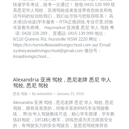
快速学车考试，路考一次通过！ 致电 0415 139 999 联
系悉尼华人驾校，亚洲驾校或者发送带有您姓名和电
话号码的短信给我们，我们会尽快与您取得联系！ 高
水准(自动波)学车服务 – RTA正规训练,专业尽责,经验
丰富教车师傅。 Haymarket 亚洲通 悉尼 华人 驾校 粤
语: 0428 226 289， 普通話: 0415 139 999 地址：
6/110 Queens Rd, Hurstville NSW 2220 网址：
https://tcn.hurstvilleasiadrivingschool.com.au/ Email:
sydneyasiadrivingschool@gmail.com 微信号：
Asiadrivingschool…
Alexandria 亚洲 驾校 , 悉尼老牌 悉尼 华人
驾校, 悉尼 驾校
悉尼 驾校
By
webeditor
January 23, 2020
Alexandria 亚洲 驾校 , 悉尼老牌 悉尼 华人 驾校, 悉尼
驾校，拥有高资质的，经验丰富的RMS专业驾驶教
练， 男/女华人驾驶教练可选，精心学车授课，学车教
练好相处，1对1精心教车，训练您成为关注路面安全
的，有驾驶实力的安全驾驶员，是悉尼驾校推荐首