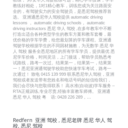
教练好相处，1对1精心教车，训练您成为关注路面安
全的，有驾驶实力的安全驾驶员，是悉尼驾校推荐首
选。 亚洲通悉尼华人驾校提供 automatic driving
lessons ， automatic driving schools， automatic
driving instructors 悉尼 华人 驾校 ,在多年教车中不断
打造出适合各种类型学生的教车方案和教车套餐，最
优价格的学车学费，给您最划算的学车课程。亚洲通
驾驶学校根据学生的不同因材施教，为无数学 悉尼 华
人 驾校 服务全悉尼地区的所有学车学员，提供最优 悉
尼学车价格，时间灵活，上门接送，帮助学员熟悉考
试路线，路考一次过。结果第一，结果第一，结果第
一！悉尼亚洲通驾驶学校助您快速学车考试，路考一
次通过！ 致电 0415 139 999 联系悉尼华人驾校，亚洲
驾校或者发送带有您姓名和电话号码的短信给我们，
我们会尽快与您取得联系！ 高水准(自动波)学车服务 –
RTA正规训练,专业尽责,经验丰富教车师傅。 亚洲通
悉尼 华人 驾校 粤 语: 0428 226 289，…
Redfern 亚洲 驾校 , 悉尼老牌 悉尼 华人 驾
校, 悉尼 驾校