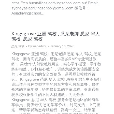
https://tcn.hurstvilleasiadrivingschool.com.au/ Email:
sydneyasiadrivingschool@gmail.com 微信号：
Asiadrivingschool…
Kingsgrove 亚洲 驾校 , 悉尼老牌 悉尼 华人
驾校, 悉尼 驾校
悉尼 驾校
By
webeditor
January 16, 2020
Kingsgrove 亚洲 驾校 , 悉尼老牌 悉尼 华人 驾校, 悉尼
驾校，拥有高资质的，经验丰富的RMS专业驾驶教
练， 男/女华人驾驶教练可选，精心学车授课，学车教
练好相处，1对1精心教车，训练您成为关注路面安全
的，有驾驶实力的安全驾驶员，是悉尼驾校推荐首
选。 Kingsgrove 悉尼 华人 驾校 ,在多年教车中不断打
造出适合各种类型学生的教车方案和教车套餐，最优
价格的学车学费，给您最划算的学车课程。亚洲通驾
驶学校根据学生的不同因材施教，为无数学
Kingsgrove 悉尼 华人 驾校 服务全悉尼地区的所有学
车学员，提供最优 悉尼学车价格，时间灵活，上门接
送，帮助学员熟悉考试路线，路考一次过。结果第