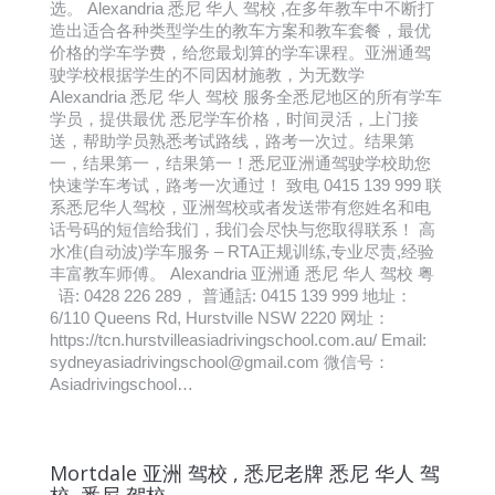
选。 Alexandria 悉尼 华人 驾校 ,在多年教车中不断打
造出适合各种类型学生的教车方案和教车套餐，最优
价格的学车学费，给您最划算的学车课程。亚洲通驾
驶学校根据学生的不同因材施教，为无数学
Alexandria 悉尼 华人 驾校 服务全悉尼地区的所有学车
学员，提供最优 悉尼学车价格，时间灵活，上门接
送，帮助学员熟悉考试路线，路考一次过。结果第
一，结果第一，结果第一！悉尼亚洲通驾驶学校助您
快速学车考试，路考一次通过！ 致电 0415 139 999 联
系悉尼华人驾校，亚洲驾校或者发送带有您姓名和电
话号码的短信给我们，我们会尽快与您取得联系！ 高
水准(自动波)学车服务 – RTA正规训练,专业尽责,经验
丰富教车师傅。 Alexandria 亚洲通 悉尼 华人 驾校 粤
语: 0428 226 289， 普通話: 0415 139 999 地址：
6/110 Queens Rd, Hurstville NSW 2220 网址：
https://tcn.hurstvilleasiadrivingschool.com.au/ Email:
sydneyasiadrivingschool@gmail.com 微信号：
Asiadrivingschool…
Mortdale 亚洲 驾校 , 悉尼老牌 悉尼 华人 驾