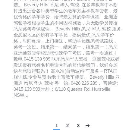
选。 Beverly Hills 悉尼 华人 驾校 ,在多年教车中不断
打造出适合各种类型学生的教车方案和教车套餐，最
优价格的学车学费，给您最划算的学车课程。亚洲通
驾驶学校根据学生的不同因材施教，为无数学员传授
悉尼路考考试秘诀。 Beverly Hills 悉尼 华人 驾校 服务
全悉尼地区的所有学车学员，提供最优 悉尼学车价
格，时间灵活，上门接送，帮助学员熟悉考试路线，
路考一次过。结果第一，结果第一，结果第一！悉尼
亚洲通驾驶学校助您快速学车考试，路考一次通过！
致电 0415 139 999 联系悉尼华人驾校，亚洲驾校或者
发送带有您姓名和电话号码的短信给我们，我们会尽
快与您取得联系！ 高水准(自动波)学车服务 – RTA正
规训练,专业尽责,经验丰富教车师傅。 Beverly Hills 亚
洲通 悉尼 华人 驾校 粤 语: 0428 226 289， 普通話:
0415 139 999 地址：6/110 Queens Rd, Hurstville
NSW…
1
2
3