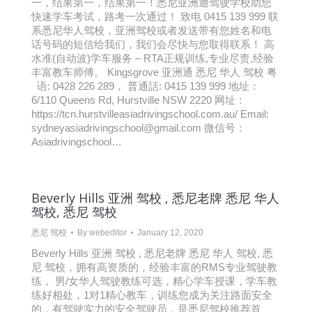
一，结果第一，结果第一！悉尼亚洲通驾驶学校助您
快速学车考试，路考一次通过！ 致电 0415 139 999 联
系悉尼华人驾校，亚洲驾校或者发送带有您姓名和电
话号码的短信给我们，我们会尽快与您取得联系！ 高
水准(自动波)学车服务 – RTA正规训练,专业尽责,经验
丰富教车师傅。 Kingsgrove 亚洲通 悉尼 华人 驾校 粤
语: 0428 226 289， 普通話: 0415 139 999 地址：
6/110 Queens Rd, Hurstville NSW 2220 网址：
https://tcn.hurstvilleasiadrivingschool.com.au/ Email:
sydneyasiadrivingschool@gmail.com 微信号：
Asiadrivingschool…
Beverly Hills 亚洲 驾校 , 悉尼老牌 悉尼 华人
驾校, 悉尼 驾校
悉尼 驾校
By
webeditor
January 12, 2020
Beverly Hills 亚洲 驾校 , 悉尼老牌 悉尼 华人 驾校, 悉
尼 驾校，拥有高资质的，经验丰富的RMS专业驾驶教
练， 男/女华人驾驶教练可选，精心学车授课，学车教
练好相处，1对1精心教车，训练您成为关注路面安全
的，有驾驶实力的安全驾驶员，是悉尼驾校推荐首