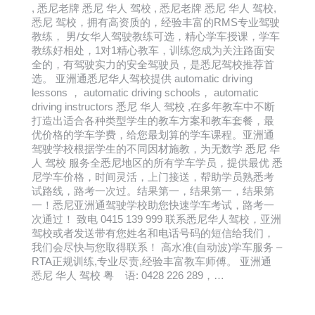
, 悉尼老牌 悉尼 华人 驾校 , 悉尼老牌 悉尼 华人 驾校,
悉尼 驾校，拥有高资质的，经验丰富的RMS专业驾驶
教练， 男/女华人驾驶教练可选，精心学车授课，学车
教练好相处，1对1精心教车，训练您成为关注路面安
全的，有驾驶实力的安全驾驶员，是悉尼驾校推荐首
选。 亚洲通悉尼华人驾校提供 automatic driving
lessons ， automatic driving schools， automatic
driving instructors 悉尼 华人 驾校 ,在多年教车中不断
打造出适合各种类型学生的教车方案和教车套餐，最
优价格的学车学费，给您最划算的学车课程。亚洲通
驾驶学校根据学生的不同因材施教，为无数学 悉尼 华
人 驾校 服务全悉尼地区的所有学车学员，提供最优 悉
尼学车价格，时间灵活，上门接送，帮助学员熟悉考
试路线，路考一次过。结果第一，结果第一，结果第
一！悉尼亚洲通驾驶学校助您快速学车考试，路考一
次通过！ 致电 0415 139 999 联系悉尼华人驾校，亚洲
驾校或者发送带有您姓名和电话号码的短信给我们，
我们会尽快与您取得联系！ 高水准(自动波)学车服务 –
RTA正规训练,专业尽责,经验丰富教车师傅。 亚洲通
悉尼 华人 驾校 粤 语: 0428 226 289，…