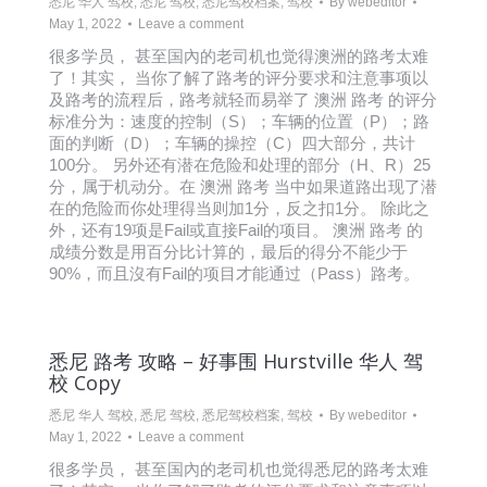
悉尼 华人 驾校
,
悉尼 驾校
,
悉尼驾校档案
,
驾校
By
webeditor
May 1, 2022
Leave a comment
很多学员， 甚至国內的老司机也觉得澳洲的路考太难
了！其实， 当你了解了路考的评分要求和注意事项以
及路考的流程后，路考就轻而易举了 澳洲 路考 的评分
标准分为：速度的控制（S）；车辆的位置（P）；路
面的判断（D）；车辆的操控（C）四大部分，共计
100分。 另外还有潜在危险和处理的部分（H、R）25
分，属于机动分。在 澳洲 路考 当中如果道路出现了潜
在的危险而你处理得当则加1分，反之扣1分。 除此之
外，还有19项是Fail或直接Fail的项目。 澳洲 路考 的
成绩分数是用百分比计算的，最后的得分不能少于
90%，而且沒有Fail的项目才能通过（Pass）路考。
悉尼 路考 攻略 – 好事围 Hurstville 华人 驾
校 Copy
悉尼 华人 驾校
,
悉尼 驾校
,
悉尼驾校档案
,
驾校
By
webeditor
May 1, 2022
Leave a comment
很多学员， 甚至国內的老司机也觉得悉尼的路考太难