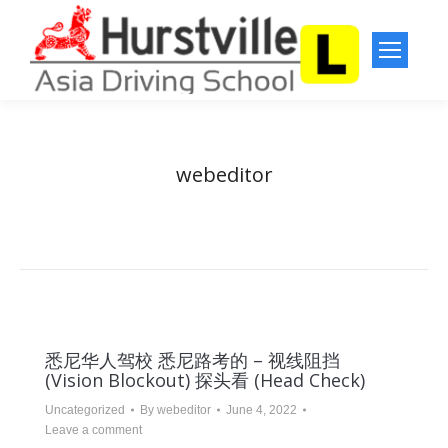
webeditor
You are here:
Home
Article author webeditor
悉尼华人驾校 悉尼路考的 – 视线阻挡
(Vision Blockout) 探头看 (Head Check)
Uncategorized
By
webeditor
June 4, 2022
Leave a comment