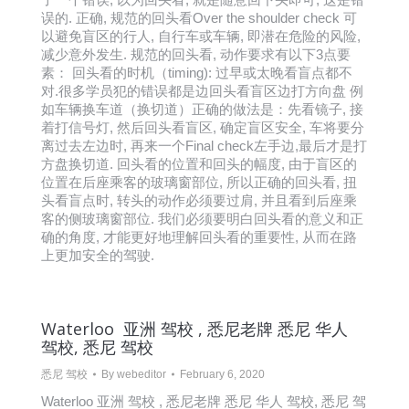
误的. 正确, 规范的回头看Over the shoulder check 可
以避免盲区的行人, 自行车或车辆, 即潜在危险的风险,
减少意外发生. 规范的回头看, 动作要求有以下3点要
素： 回头看的时机（timing): 过早或太晚看盲点都不
对.很多学员犯的错误都是边回头看盲区边打方向盘 例
如车辆换车道（换切道）正确的做法是：先看镜子, 接
着打信号灯, 然后回头看盲区, 确定盲区安全, 车将要分
离过去左边时, 再来一个Final check左手边,最后才是打
方盘换切道. 回头看的位置和回头的幅度, 由于盲区的
位置在后座乘客的玻璃窗部位, 所以正确的回头看, 扭
头看盲点时, 转头的动作必须要过肩, 并且看到后座乘
客的侧玻璃窗部位. 我们必须要明白回头看的意义和正
确的角度, 才能更好地理解回头看的重要性, 从而在路
上更加安全的驾驶.
Waterloo 亚洲 驾校 , 悉尼老牌 悉尼 华人
驾校, 悉尼 驾校
悉尼 驾校
By
webeditor
February 6, 2020
Waterloo 亚洲 驾校 , 悉尼老牌 悉尼 华人 驾校, 悉尼 驾