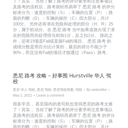
了！其实， 当你了解了路考的评分要求和注意事项以
及路考的流程后，路考就轻而易举了 悉尼 路考 的评分
标准分为：速度的控制（S）；车辆的位置（P）；路
面的判断（D）；车辆的操控（C）四大部分，共计
100分。 另外还有潜在危险和处理的部分（H、R）25
分，属于机动分。在 悉尼 路考 当中如果道路出现了潜
在的危险而你处理得当则加1分，反之扣1分。 除此之
外，还有19项是Fail或直接Fail的项目。 悉尼 路考 的
成绩分数是用百分比计算的，最后的得分不能少于
90%，而且沒有Fail的项目才能通过（Pass）路考。
悉尼 路考 攻略 – 好事围 Hurstville 华人 驾
校
悉尼 华人 驾校
,
悉尼 驾校
,
悉尼驾校档案
,
驾校
By
webeditor
May 1, 2022
Leave a comment
很多学员， 甚至国內的老司机也觉得悉尼的路考太难
了！其实， 当你了解了路考的评分要求和注意事项以
及路考的流程后，路考就轻而易举了 悉尼 路考 的评分
标准分为：速度的控制（S）；车辆的位置（P）；路
面的判断（D）；车辆的操控（C）四大部分，共计