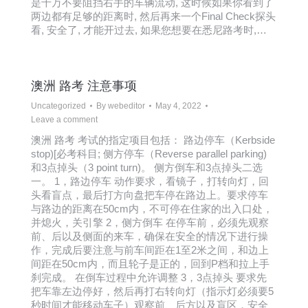
是千万不要阻挡右手的车辆流动, 这时候如果你看到了
两边都有足够的距离时, 然后再来一个Final Check探头
看, 安全了, 才能开过去, 如果您想要在悉尼路考时,…
澳洲 路考 注意事项
Uncategorized
By
webeditor
May 4, 2022
Leave a comment
澳洲 路考 考试的指定项目包括： 路边停车（Kerbside
stop)[必考科目; 侧方停车（Reverse parallel parking)
和3点掉头（3 point turn)。 侧方倒车和3点掉头二选
一。 1，路边停车 动作要求，看镜子，打转向灯，回
头看盲点，最后打方向盘把车停在路边上。要求停车
与路边的距离在50cm内，不可停在住家的出入口处，
并熄火，关引擎 2，侧方倒车 在停车前，必须先观察
前、后以及侧面的来车，确保在安全的情况下进行操
作，完成后要注意与前车间距在1至2米之间，和边上
间距在50cm内，而且轮子是正的，回到P档和拉上手
刹完成。 在倒车过程中允许调整 3，3点掉头 要求先
把车靠左边停好，然后再打右转向灯（指示灯必须要5
秒时间才能移动车子）观察前、后方以及盲区，安全