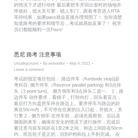
的情况下才进行动作 最后要把车开回出发时的场地并
停放好，熄火关引擎，锁上车门，跟着考官进入RTA
等待结果，如果pass就会直接办理驾照了！ 当你清楚
知道路考的要求和细节后，考试就易如反掌了！ 祝学
员们都能顺利一次Pass!
悉尼 路考 注意事项
Uncategorized
By
webeditor
May 4, 2022
Leave a comment
考试的指定项目包括： 路边停车（Kerbside stop)[必
考科目; 侧方停车（Reverse parallel parking) 和3点掉
头（3 point turn)。 侧方倒车和3点掉头二选一。 1，路
边停车 动作要求，看镜子，打转向灯，回头看盲点，
最后打方向盘把车停在路边上。要求停车与路边的距
离在50cm内，不可停在住家的出入口处，并熄火，关
引擎 2，侧方倒车 在停车前，必须先观察前、后以及
侧面的来车，确保在安全的情况下进行操作，完成后
要注意与前车间距在1至2米之间，和边上间距在50cm
内，而且轮子是正的，回到P档和拉上手刹完成。 在