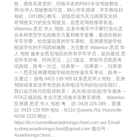
校，拥有高资质的，经验丰富的RMS专业驾驶教练，
男/女华人驾驶教练可选，精心学车授课，学车教练好
相处，1对1精心教车，训练您成为关注路面安全的，
有驾驶实力的安全驾驶员，是悉尼驾校推荐首选。
Waterloo 悉尼 华人 驾校 ,在多年教车中不断打造出适
合各种类型学生的教车方案和教车套餐，最优价格的
学车学费，给您最划算的学车课程。亚洲通驾驶学校
根据学生的不同因材施教，为无数学 Waterloo 悉尼 华
人 驾校 服务全悉尼地区的所有学车学员，提供最优 悉
尼学车价格，时间灵活，上门接送，帮助学员熟悉考
试路线，路考一次过。结果第一，结果第一，结果第
一！悉尼亚洲通驾驶学校助您快速学车考试，路考一
次通过！ 致电 0415 139 999 联系悉尼华人驾校，亚洲
驾校或者发送带有您姓名和电话号码的短信给我们，
我们会尽快与您取得联系！ 高水准(自动波)学车服务 –
RTA正规训练,专业尽责,经验丰富教车师傅。 Waterloo
亚洲通 悉尼 华人 驾校 粤 语: 0428 226 289， 普通
話: 0415 139 999 地址：6/110 Queens Rd, Hurstville
NSW 2220 网址：
https://tcn.hurstvilleasiadrivingschool.com.au/ Email:
sydneyasiadrivingschool@gmail.com 微信号：
Asiadrivingschool…