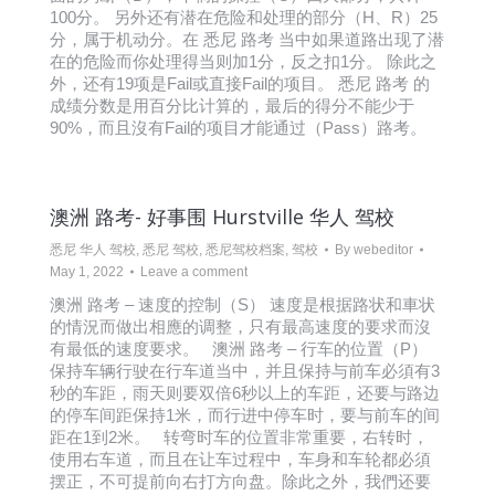
100分。 另外还有潜在危险和处理的部分（H、R）25
分，属于机动分。在 悉尼 路考 当中如果道路出现了潜
在的危险而你处理得当则加1分，反之扣1分。 除此之
外，还有19项是Fail或直接Fail的项目。 悉尼 路考 的
成绩分数是用百分比计算的，最后的得分不能少于
90%，而且沒有Fail的项目才能通过（Pass）路考。
澳洲 路考- 好事围 Hurstville 华人 驾校
悉尼 华人 驾校
,
悉尼 驾校
,
悉尼驾校档案
,
驾校
By
webeditor
May 1, 2022
Leave a comment
澳洲 路考 – 速度的控制（S） 速度是根据路状和車状
的情況而做出相應的调整，只有最高速度的要求而沒
有最低的速度要求。 澳洲 路考 – 行车的位置（P）
保持车辆行驶在行车道当中，并且保持与前车必須有3
秒的车距，雨天则要双倍6秒以上的车距，还要与路边
的停车间距保持1米，而行进中停车时，要与前车的间
距在1到2米。 转弯时车的位置非常重要，右转时，
使用右车道，而且在让车过程中，车身和车轮都必須
摆正，不可提前向右打方向盘。除此之外，我們还要