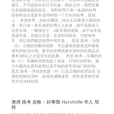
摆正，不可提前向右打方向盘。除此之外，我們还要
注意观察路面的狀況。 有时转弯只有一条道的转弯，
而有时会出现多车道同时朝一个方向的转弯，原则
上， 多道转弯，你处在哪道，转出去后要进入相应的
道；而只有一条车道的转弯汇入多道，则可选择进入
任意车道。一般情況下，3条车道的道路，由于右车道
是超车道，而最左车道，在某时间段內，可能有停
车，所以我們建议使用中间车道。 悉尼 路考 – 决策
（D） 正確的判断和观察，可以避免危险状况和避免
堵车的狀况出现。要求在转弯或換车道时的距离必須
要有3秒以上才是安全的距离。 悉尼 路考 – 车辆的控
制（C） 车辆的控制包括了坐姿、打转灯的时机、握
方向盤的位置和姿勢以及平稳的剎车和油门的控制。
悉尼 路考 – 潜在的危险（H）以及正确的处理反应 当
遇到危险状况时，必须先減慢速度，剎车或变換车道
等方式冷靜处理。
澳洲 路考 攻略 – 好事围 Hurstville 华人 驾
校