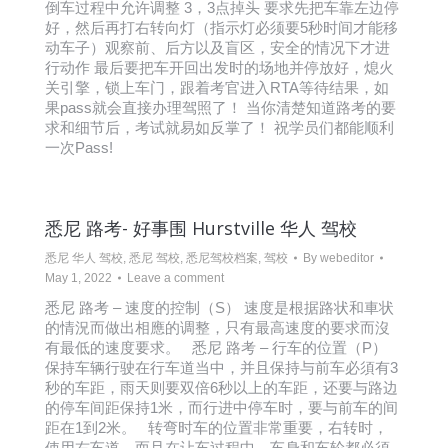
倒车过程中允许调整 3，3点掉头 要求先把车靠左边停
好，然后再打右转向灯（指示灯必须要5秒时间才能移
动车子）观察前、后方以及盲区，安全的情况下才进
行动作 最后要把车开回出发时的场地并停放好，熄火
关引擎，锁上车门，跟着考官进入RTA等待结果，如
果pass就会直接办理驾照了！ 当你清楚知道路考的要
求和细节后，考试就易如反掌了！ 祝学员们都能顺利
一次Pass!
悉尼 路考- 好事围 Hurstville 华人 驾校
悉尼 华人 驾校
,
悉尼 驾校
,
悉尼驾校档案
,
驾校
By
webeditor
May 1, 2022
Leave a comment
悉尼 路考 – 速度的控制（S） 速度是根据路状和車状
的情況而做出相應的调整，只有最高速度的要求而沒
有最低的速度要求。 悉尼 路考 – 行车的位置（P）
保持车辆行驶在行车道当中，并且保持与前车必須有3
秒的车距，雨天则要双倍6秒以上的车距，还要与路边
的停车间距保持1米，而行进中停车时，要与前车的间
距在1到2米。 转弯时车的位置非常重要，右转时，
使用右车道，而且在让车过程中，车身和车轮都必須