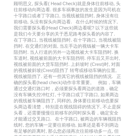
顾明思义, 探头看( Head Check)就是身体往前移动, 头
往前移动向两边看. 很多车祸事故的发生是因为司机在
十字路口或者丁字路口, 当视线被阻挡时, 身体没有往
前移动, 头没有探头向两边看. 在什么时候的情况下,
我们需要探头看(Head Check)两边看呢? 以下这些就
是我们今天要分享的关于悉尼路考探头看的内容了.
在丁字路口, 当视线被阻挡时. 在十字路口, 当视线被阻
挡时. 在交通灯的对面, 当左手边的视钱被一辆大卡车
阻挡时. 当人行道的另外一边视线被大卡车阻挡时. 换
车道时, 视线被前面的大卡车阻挡明. 停车后又开出时,
视线被前面的大货车阻挡时. 上斜坡时 (Crest)时, 对面
的视线被斜坡(Crest)阻挡了 转弯或移动车辆的位置,
视线被阻挡了. 还有一些其它的视线被阻挡的情况. 正
确的探头看(head check)动作非常重要。 例如，车辆
通过交通灯路口时，必须要探头看两边的道路，确定
没有车辆失控冲红灯, 十字路口或丁字路口, 如果两边
的视线被车辆阻挡了, 同样的, 身体要往前移动也要探
头两边看淸楚，特别是在视线阻碍的情况下, 不止是探
头看，还需要慢慢往前移车的同时探头看，确定安全
才能通过交叉路口. 在十字路口, 被两边的车辆视阻挡
线时, 您的车辆一定要往前移动, 如果还是看不到两边
有足够的距离时, 那么您必须再次往前移动多一点, 但