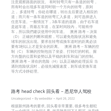
注意观察路面的狀況。 有时转弯只有一条道的转弯，
而有时会出现多车道同时朝一个方向的转弯，原则
上， 多道转弯，你处在哪道，转出去后要进入相应的
道；而只有一条车道的转弯汇入多道，则可选择进入
任意车道。一般情況下，3条车道的道路，由于右车道
是超车道，而最左车道，在某时间段內，可能有停
车，所以我們建议使用中间车道。 澳洲 路考 – 决策
（D） 正確的判断和观察，可以避免危险状况和避免
堵车的狀况出现。要求在转弯或換车道时的距离必須
要有3秒以上才是安全的距离。 澳洲 路考 – 车辆的控
制（C） 车辆的控制包括了坐姿、打转灯的时机、握
方向盤的位置和姿勢以及平稳的剎车和油门的控制。
澳洲 路考 – 潜在的危险（H）以及正确的处理反应 当
遇到危险状况时，必须先減慢速度，剎车或变換车道
等方式冷靜处理。
路考 head check 回头看 – 悉尼华人驾校
Uncategorized
By
webeditor
April 26, 2022
根据新州路考的要求, 回头看非常重要, 很多考生都犯
了一个错误, 以为回头看, 就是随意回下头即可, 这是错