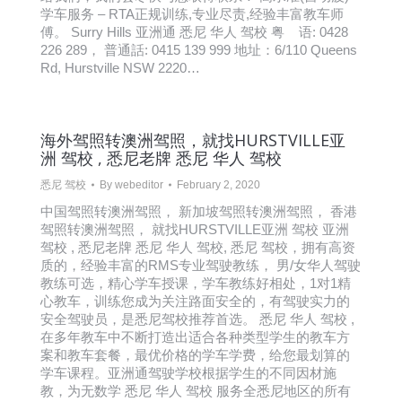
学车服务 – RTA正规训练,专业尽责,经验丰富教车师
傅。 Surry Hills 亚洲通 悉尼 华人 驾校 粤 语: 0428
226 289， 普通話: 0415 139 999 地址：6/110 Queens
Rd, Hurstville NSW 2220…
海外驾照转澳洲驾照，就找HURSTVILLE亚
洲 驾校 , 悉尼老牌 悉尼 华人 驾校
悉尼 驾校
By
webeditor
February 2, 2020
中国驾照转澳洲驾照， 新加坡驾照转澳洲驾照， 香港
驾照转澳洲驾照， 就找HURSTVILLE亚洲 驾校 亚洲
驾校 , 悉尼老牌 悉尼 华人 驾校, 悉尼 驾校，拥有高资
质的，经验丰富的RMS专业驾驶教练， 男/女华人驾驶
教练可选，精心学车授课，学车教练好相处，1对1精
心教车，训练您成为关注路面安全的，有驾驶实力的
安全驾驶员，是悉尼驾校推荐首选。 悉尼 华人 驾校 ,
在多年教车中不断打造出适合各种类型学生的教车方
案和教车套餐，最优价格的学车学费，给您最划算的
学车课程。亚洲通驾驶学校根据学生的不同因材施
教，为无数学 悉尼 华人 驾校 服务全悉尼地区的所有