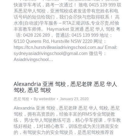
快速学车考试，路考一次通过！ 致电 0415 139 999 联
系悉尼华人驾校，亚洲驾校或者发送带有您姓名和电
话号码的短信给我们，我们会尽快与您取得联系！ 高
水准(自动波)学车服务 – RTA正规训练,专业尽责,经验
丰富教车师傅。 Haymarket 亚洲通 悉尼 华人 驾校 粤
语: 0428 226 289， 普通話: 0415 139 999 地址：
6/110 Queens Rd, Hurstville NSW 2220 网址：
https://tcn.hurstvilleasiadrivingschool.com.au/ Email:
sydneyasiadrivingschool@gmail.com 微信号：
Asiadrivingschool…
Alexandria 亚洲 驾校 , 悉尼老牌 悉尼 华人
驾校, 悉尼 驾校
悉尼 驾校
By
webeditor
January 23, 2020
Alexandria 亚洲 驾校 , 悉尼老牌 悉尼 华人 驾校, 悉尼
驾校，拥有高资质的，经验丰富的RMS专业驾驶教
练， 男/女华人驾驶教练可选，精心学车授课，学车教
练好相处，1对1精心教车，训练您成为关注路面安全
的，有驾驶实力的安全驾驶员，是悉尼驾校推荐首