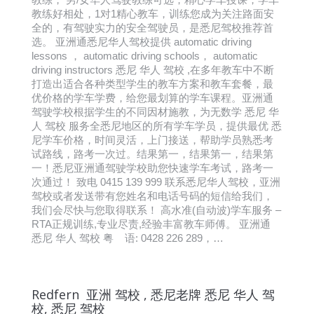
教练好相处，1对1精心教车，训练您成为关注路面安
全的，有驾驶实力的安全驾驶员，是悉尼驾校推荐首
选。 亚洲通悉尼华人驾校提供 automatic driving
lessons ， automatic driving schools， automatic
driving instructors 悉尼 华人 驾校 ,在多年教车中不断
打造出适合各种类型学生的教车方案和教车套餐，最
优价格的学车学费，给您最划算的学车课程。亚洲通
驾驶学校根据学生的不同因材施教，为无数学 悉尼 华
人 驾校 服务全悉尼地区的所有学车学员，提供最优 悉
尼学车价格，时间灵活，上门接送，帮助学员熟悉考
试路线，路考一次过。结果第一，结果第一，结果第
一！悉尼亚洲通驾驶学校助您快速学车考试，路考一
次通过！ 致电 0415 139 999 联系悉尼华人驾校，亚洲
驾校或者发送带有您姓名和电话号码的短信给我们，
我们会尽快与您取得联系！ 高水准(自动波)学车服务 –
RTA正规训练,专业尽责,经验丰富教车师傅。 亚洲通
悉尼 华人 驾校 粤 语: 0428 226 289，…
Redfern 亚洲 驾校 , 悉尼老牌 悉尼 华人 驾
校, 悉尼 驾校