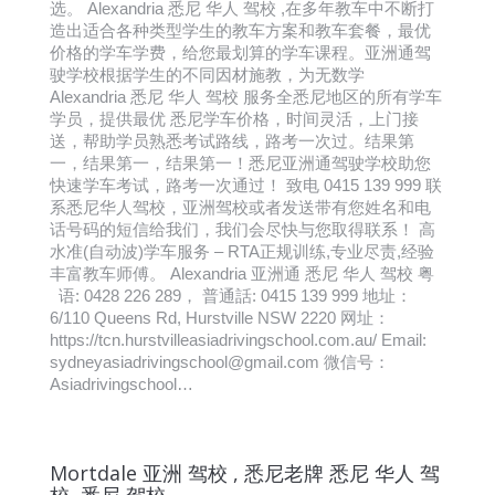
选。 Alexandria 悉尼 华人 驾校 ,在多年教车中不断打
造出适合各种类型学生的教车方案和教车套餐，最优
价格的学车学费，给您最划算的学车课程。亚洲通驾
驶学校根据学生的不同因材施教，为无数学
Alexandria 悉尼 华人 驾校 服务全悉尼地区的所有学车
学员，提供最优 悉尼学车价格，时间灵活，上门接
送，帮助学员熟悉考试路线，路考一次过。结果第
一，结果第一，结果第一！悉尼亚洲通驾驶学校助您
快速学车考试，路考一次通过！ 致电 0415 139 999 联
系悉尼华人驾校，亚洲驾校或者发送带有您姓名和电
话号码的短信给我们，我们会尽快与您取得联系！ 高
水准(自动波)学车服务 – RTA正规训练,专业尽责,经验
丰富教车师傅。 Alexandria 亚洲通 悉尼 华人 驾校 粤
语: 0428 226 289， 普通話: 0415 139 999 地址：
6/110 Queens Rd, Hurstville NSW 2220 网址：
https://tcn.hurstvilleasiadrivingschool.com.au/ Email:
sydneyasiadrivingschool@gmail.com 微信号：
Asiadrivingschool…
Mortdale 亚洲 驾校 , 悉尼老牌 悉尼 华人 驾