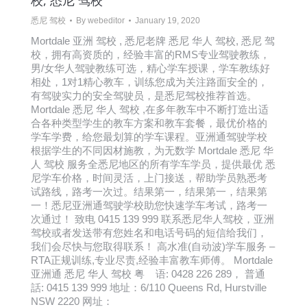
校, 悉尼 驾校
悉尼 驾校
By
webeditor
January 19, 2020
Mortdale 亚洲 驾校 , 悉尼老牌 悉尼 华人 驾校, 悉尼 驾
校，拥有高资质的，经验丰富的RMS专业驾驶教练，
男/女华人驾驶教练可选，精心学车授课，学车教练好
相处，1对1精心教车，训练您成为关注路面安全的，
有驾驶实力的安全驾驶员，是悉尼驾校推荐首选。
Mortdale 悉尼 华人 驾校 ,在多年教车中不断打造出适
合各种类型学生的教车方案和教车套餐，最优价格的
学车学费，给您最划算的学车课程。亚洲通驾驶学校
根据学生的不同因材施教，为无数学 Mortdale 悉尼 华
人 驾校 服务全悉尼地区的所有学车学员，提供最优 悉
尼学车价格，时间灵活，上门接送，帮助学员熟悉考
试路线，路考一次过。结果第一，结果第一，结果第
一！悉尼亚洲通驾驶学校助您快速学车考试，路考一
次通过！ 致电 0415 139 999 联系悉尼华人驾校，亚洲
驾校或者发送带有您姓名和电话号码的短信给我们，
我们会尽快与您取得联系！ 高水准(自动波)学车服务 –
RTA正规训练,专业尽责,经验丰富教车师傅。 Mortdale
亚洲通 悉尼 华人 驾校 粤 语: 0428 226 289， 普通
話: 0415 139 999 地址：6/110 Queens Rd, Hurstville
NSW 2220 网址：