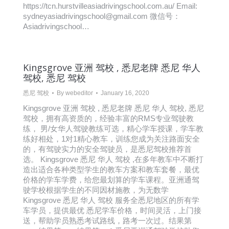
https://tcn.hurstvilleasiadrivingschool.com.au/ Email:
sydneyasiadrivingschool@gmail.com 微信号：
Asiadrivingschool…
Kingsgrove 亚洲 驾校 , 悉尼老牌 悉尼 华人
驾校, 悉尼 驾校
悉尼 驾校
By
webeditor
January 16, 2020
Kingsgrove 亚洲 驾校 , 悉尼老牌 悉尼 华人 驾校, 悉尼
驾校，拥有高资质的，经验丰富的RMS专业驾驶教
练， 男/女华人驾驶教练可选，精心学车授课，学车教
练好相处，1对1精心教车，训练您成为关注路面安全
的，有驾驶实力的安全驾驶员，是悉尼驾校推荐首
选。 Kingsgrove 悉尼 华人 驾校 ,在多年教车中不断打
造出适合各种类型学生的教车方案和教车套餐，最优
价格的学车学费，给您最划算的学车课程。亚洲通驾
驶学校根据学生的不同因材施教，为无数学
Kingsgrove 悉尼 华人 驾校 服务全悉尼地区的所有学
车学员，提供最优 悉尼学车价格，时间灵活，上门接
送，帮助学员熟悉考试路线，路考一次过。结果第