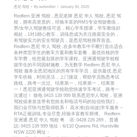
悉尼 驾校
By
webeditor
January 30, 2020
Redfern 亚洲 驾校 , 悉尼老牌 悉尼 华人 驾校, 悉尼 驾
校，拥有高资质的，经验丰富的RMS专业驾驶教练，
男/女华人驾驶教练可选，精心学车授课，学车教练好
相处，1对1精心教车，训练您成为关注路面安全的，
有驾驶实力的安全驾驶员，是悉尼驾校推荐首选。
Redfern 悉尼 华人 驾校 ,在多年教车中不断打造出适合
各种类型学生的教车方案和教车套餐，最优价格的学
车学费，给您最划算的学车课程。亚洲通驾驶学校根
据学生的不同因材施教，为无数学 Redfern 悉尼 华人
驾校 服务全悉尼地区的所有学车学员，提供最优 悉尼
学车价格，时间灵活，上门接送，帮助学员熟悉考试
路线，路考一次过。结果第一，结果第一，结果第
一！悉尼亚洲通驾驶学校助您快速学车考试，路考一
次通过！ 致电 0415 139 999 联系悉尼华人驾校，亚洲
驾校或者发送带有您姓名和电话号码的短信给我们，
我们会尽快与您取得联系！ 高水准(自动波)学车服务 –
RTA正规训练,专业尽责,经验丰富教车师傅。 Redfern
亚洲通 悉尼 华人 驾校 粤 语: 0428 226 289， 普通
話: 0415 139 999 地址：6/110 Queens Rd, Hurstville
NSW 2220 网址：