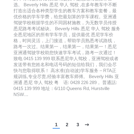
选。 Beverly Hills 悉尼 华人 驾校 ,在多年教车中不断
打造出适合各种类型学生的教车方案和教车套餐，最
优价格的学车学费，给您最划算的学车课程。亚洲通
驾驶学校根据学生的不同因材施教，为无数学员传授
悉尼路考考试秘诀。 Beverly Hills 悉尼 华人 驾校 服务
全悉尼地区的所有学车学员，提供最优 悉尼学车价
格，时间灵活，上门接送，帮助学员熟悉考试路线，
路考一次过。结果第一，结果第一，结果第一！悉尼
亚洲通驾驶学校助您快速学车考试，路考一次通过！
致电 0415 139 999 联系悉尼华人驾校，亚洲驾校或者
发送带有您姓名和电话号码的短信给我们，我们会尽
快与您取得联系！ 高水准(自动波)学车服务 – RTA正
规训练,专业尽责,经验丰富教车师傅。 Beverly Hills 亚
洲通 悉尼 华人 驾校 粤 语: 0428 226 289， 普通話:
0415 139 999 地址：6/110 Queens Rd, Hurstville
NSW…
1
2
3