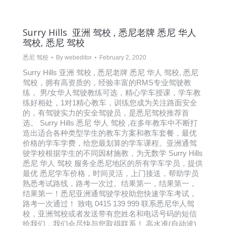
Surry Hills 亚洲 驾校 , 悉尼老牌 悉尼 华人
驾校, 悉尼 驾校
悉尼 驾校
By
webeditor
February 2, 2020
Surry Hills 亚洲 驾校 , 悉尼老牌 悉尼 华人 驾校, 悉尼
驾校，拥有高资质的，经验丰富的RMS专业驾驶教
练， 男/女华人驾驶教练可选，精心学车授课，学车教
练好相处，1对1精心教车，训练您成为关注路面安全
的，有驾驶实力的安全驾驶员，是悉尼驾校推荐首
选。 Surry Hills 悉尼 华人 驾校 ,在多年教车中不断打
造出适合各种类型学生的教车方案和教车套餐，最优
价格的学车学费，给您最划算的学车课程。亚洲通驾
驶学校根据学生的不同因材施教，为无数学 Surry Hills
悉尼 华人 驾校 服务全悉尼地区的所有学车学员，提供
最优 悉尼学车价格，时间灵活，上门接送，帮助学员
熟悉考试路线，路考一次过。结果第一，结果第一，
结果第一！悉尼亚洲通驾驶学校助您快速学车考试，
路考一次通过！ 致电 0415 139 999 联系悉尼华人驾
校，亚洲驾校或者发送带有您姓名和电话号码的短信
给我们，我们会尽快与您取得联系！ 高水准(自动波)