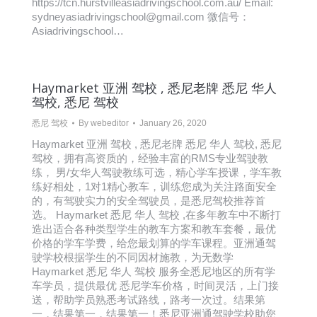
https://tcn.hurstvilleasiadrivingschool.com.au/ Email:
sydneyasiadrivingschool@gmail.com 微信号：
Asiadrivingschool…
Haymarket 亚洲 驾校 , 悉尼老牌 悉尼 华人
驾校, 悉尼 驾校
悉尼 驾校
By
webeditor
January 26, 2020
Haymarket 亚洲 驾校 , 悉尼老牌 悉尼 华人 驾校, 悉尼
驾校，拥有高资质的，经验丰富的RMS专业驾驶教
练， 男/女华人驾驶教练可选，精心学车授课，学车教
练好相处，1对1精心教车，训练您成为关注路面安全
的，有驾驶实力的安全驾驶员，是悉尼驾校推荐首
选。 Haymarket 悉尼 华人 驾校 ,在多年教车中不断打
造出适合各种类型学生的教车方案和教车套餐，最优
价格的学车学费，给您最划算的学车课程。亚洲通驾
驶学校根据学生的不同因材施教，为无数学
Haymarket 悉尼 华人 驾校 服务全悉尼地区的所有学
车学员，提供最优 悉尼学车价格，时间灵活，上门接
送，帮助学员熟悉考试路线，路考一次过。结果第
一，结果第一，结果第一！悉尼亚洲通驾驶学校助您