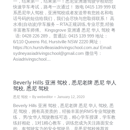
一，结果第一，结果第一！悉尼亚洲通驾驶学校助您
快速学车考试，路考一次通过！ 致电 0415 139 999 联
系悉尼华人驾校，亚洲驾校或者发送带有您姓名和电
话号码的短信给我们，我们会尽快与您取得联系！ 高
水准(自动波)学车服务 – RTA正规训练,专业尽责,经验
丰富教车师傅。 Kingsgrove 亚洲通 悉尼 华人 驾校 粤
语: 0428 226 289， 普通話: 0415 139 999 地址：
6/110 Queens Rd, Hurstville NSW 2220 网址：
https://tcn.hurstvilleasiadrivingschool.com.au/ Email:
sydneyasiadrivingschool@gmail.com 微信号：
Asiadrivingschool…
Beverly Hills 亚洲 驾校 , 悉尼老牌 悉尼 华人
驾校, 悉尼 驾校
悉尼 驾校
By
webeditor
January 12, 2020
Beverly Hills 亚洲 驾校 , 悉尼老牌 悉尼 华人 驾校, 悉
尼 驾校，拥有高资质的，经验丰富的RMS专业驾驶教
练， 男/女华人驾驶教练可选，精心学车授课，学车教
练好相处，1对1精心教车，训练您成为关注路面安全
的，有驾驶实力的安全驾驶员，是悉尼驾校推荐首