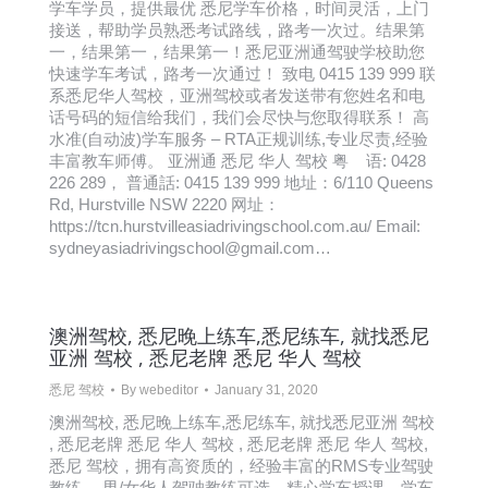
学车学员，提供最优 悉尼学车价格，时间灵活，上门
接送，帮助学员熟悉考试路线，路考一次过。结果第
一，结果第一，结果第一！悉尼亚洲通驾驶学校助您
快速学车考试，路考一次通过！ 致电 0415 139 999 联
系悉尼华人驾校，亚洲驾校或者发送带有您姓名和电
话号码的短信给我们，我们会尽快与您取得联系！ 高
水准(自动波)学车服务 – RTA正规训练,专业尽责,经验
丰富教车师傅。 亚洲通 悉尼 华人 驾校 粤 语: 0428
226 289， 普通話: 0415 139 999 地址：6/110 Queens
Rd, Hurstville NSW 2220 网址：
https://tcn.hurstvilleasiadrivingschool.com.au/ Email:
sydneyasiadrivingschool@gmail.com…
澳洲驾校, 悉尼晚上练车,悉尼练车, 就找悉尼
亚洲 驾校 , 悉尼老牌 悉尼 华人 驾校
悉尼 驾校
By
webeditor
January 31, 2020
澳洲驾校, 悉尼晚上练车,悉尼练车, 就找悉尼亚洲 驾校
, 悉尼老牌 悉尼 华人 驾校 , 悉尼老牌 悉尼 华人 驾校,
悉尼 驾校，拥有高资质的，经验丰富的RMS专业驾驶
教练， 男/女华人驾驶教练可选，精心学车授课，学车