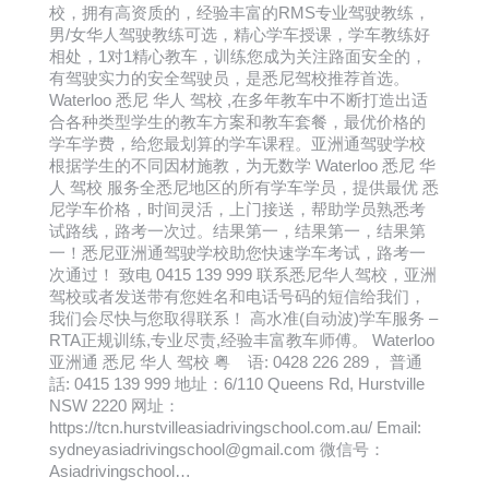
校，拥有高资质的，经验丰富的RMS专业驾驶教练，
男/女华人驾驶教练可选，精心学车授课，学车教练好
相处，1对1精心教车，训练您成为关注路面安全的，
有驾驶实力的安全驾驶员，是悉尼驾校推荐首选。
Waterloo 悉尼 华人 驾校 ,在多年教车中不断打造出适
合各种类型学生的教车方案和教车套餐，最优价格的
学车学费，给您最划算的学车课程。亚洲通驾驶学校
根据学生的不同因材施教，为无数学 Waterloo 悉尼 华
人 驾校 服务全悉尼地区的所有学车学员，提供最优 悉
尼学车价格，时间灵活，上门接送，帮助学员熟悉考
试路线，路考一次过。结果第一，结果第一，结果第
一！悉尼亚洲通驾驶学校助您快速学车考试，路考一
次通过！ 致电 0415 139 999 联系悉尼华人驾校，亚洲
驾校或者发送带有您姓名和电话号码的短信给我们，
我们会尽快与您取得联系！ 高水准(自动波)学车服务 –
RTA正规训练,专业尽责,经验丰富教车师傅。 Waterloo
亚洲通 悉尼 华人 驾校 粤 语: 0428 226 289， 普通
話: 0415 139 999 地址：6/110 Queens Rd, Hurstville
NSW 2220 网址：
https://tcn.hurstvilleasiadrivingschool.com.au/ Email:
sydneyasiadrivingschool@gmail.com 微信号：
Asiadrivingschool…