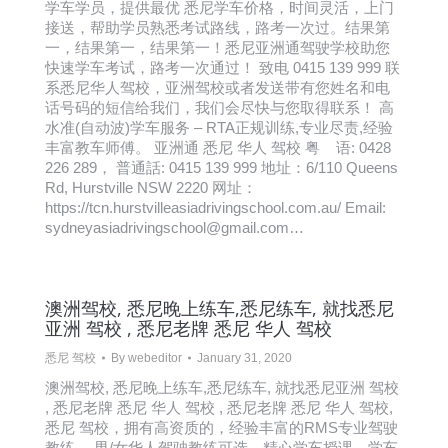
学车学员，提供最优 悉尼学车价格，时间灵活，上门
接送，帮助学员熟悉考试路线，路考一次过。结果第
一，结果第一，结果第一！悉尼亚洲通驾驶学校助您
快速学车考试，路考一次通过！ 致电 0415 139 999 联
系悉尼华人驾校，亚洲驾校或者发送带有您姓名和电
话号码的短信给我们，我们会尽快与您取得联系！ 高
水准(自动波)学车服务 – RTA正规训练,专业尽责,经验
丰富教车师傅。 亚洲通 悉尼 华人 驾校 粤 语: 0428
226 289， 普通話: 0415 139 999 地址：6/110 Queens
Rd, Hurstville NSW 2220 网址：
https://tcn.hurstvilleasiadrivingschool.com.au/ Email:
sydneyasiadrivingschool@gmail.com…
澳洲驾校, 悉尼晚上练车,悉尼练车, 就找悉尼
亚洲 驾校 , 悉尼老牌 悉尼 华人 驾校
悉尼 驾校
By
webeditor
January 31, 2020
澳洲驾校, 悉尼晚上练车,悉尼练车, 就找悉尼亚洲 驾校
, 悉尼老牌 悉尼 华人 驾校 , 悉尼老牌 悉尼 华人 驾校,
悉尼 驾校，拥有高资质的，经验丰富的RMS专业驾驶
教练， 男/女华人驾驶教练可选，精心学车授课，学车