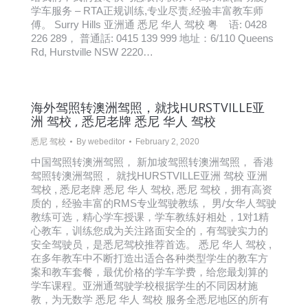
学车服务 – RTA正规训练,专业尽责,经验丰富教车师
傅。 Surry Hills 亚洲通 悉尼 华人 驾校 粤 语: 0428
226 289， 普通話: 0415 139 999 地址：6/110 Queens
Rd, Hurstville NSW 2220…
海外驾照转澳洲驾照，就找HURSTVILLE亚
洲 驾校 , 悉尼老牌 悉尼 华人 驾校
悉尼 驾校
By
webeditor
February 2, 2020
中国驾照转澳洲驾照， 新加坡驾照转澳洲驾照， 香港
驾照转澳洲驾照， 就找HURSTVILLE亚洲 驾校 亚洲
驾校 , 悉尼老牌 悉尼 华人 驾校, 悉尼 驾校，拥有高资
质的，经验丰富的RMS专业驾驶教练， 男/女华人驾驶
教练可选，精心学车授课，学车教练好相处，1对1精
心教车，训练您成为关注路面安全的，有驾驶实力的
安全驾驶员，是悉尼驾校推荐首选。 悉尼 华人 驾校 ,
在多年教车中不断打造出适合各种类型学生的教车方
案和教车套餐，最优价格的学车学费，给您最划算的
学车课程。亚洲通驾驶学校根据学生的不同因材施
教，为无数学 悉尼 华人 驾校 服务全悉尼地区的所有