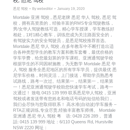
校, 悉尼 驾校
悉尼 驾校
By
webeditor
January 19, 2020
Mortdale 亚洲 驾校 , 悉尼老牌 悉尼 华人 驾校, 悉尼 驾
校，拥有高资质的，经验丰富的RMS专业驾驶教练，
男/女华人驾驶教练可选，精心学车授课，学车教练好
相处，1对1精心教车，训练您成为关注路面安全的，
有驾驶实力的安全驾驶员，是悉尼驾校推荐首选。
Mortdale 悉尼 华人 驾校 ,在多年教车中不断打造出适
合各种类型学生的教车方案和教车套餐，最优价格的
学车学费，给您最划算的学车课程。亚洲通驾驶学校
根据学生的不同因材施教，为无数学 Mortdale 悉尼 华
人 驾校 服务全悉尼地区的所有学车学员，提供最优 悉
尼学车价格，时间灵活，上门接送，帮助学员熟悉考
试路线，路考一次过。结果第一，结果第一，结果第
一！悉尼亚洲通驾驶学校助您快速学车考试，路考一
次通过！ 致电 0415 139 999 联系悉尼华人驾校，亚洲
驾校或者发送带有您姓名和电话号码的短信给我们，
我们会尽快与您取得联系！ 高水准(自动波)学车服务 –
RTA正规训练,专业尽责,经验丰富教车师傅。 Mortdale
亚洲通 悉尼 华人 驾校 粤 语: 0428 226 289， 普通
話: 0415 139 999 地址：6/110 Queens Rd, Hurstville
NSW 2220 网址：