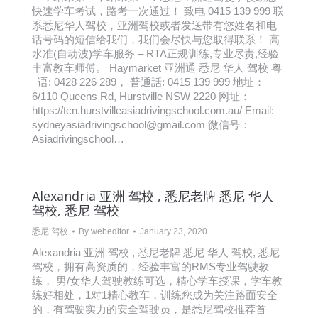
快速学车考试，路考一次通过！ 致电 0415 139 999 联
系悉尼华人驾校，亚洲驾校或者发送带有您姓名和电
话号码的短信给我们，我们会尽快与您取得联系！ 高
水准(自动波)学车服务 – RTA正规训练,专业尽责,经验
丰富教车师傅。 Haymarket 亚洲通 悉尼 华人 驾校 粤
语: 0428 226 289， 普通話: 0415 139 999 地址：
6/110 Queens Rd, Hurstville NSW 2220 网址：
https://tcn.hurstvilleasiadrivingschool.com.au/ Email:
sydneyasiadrivingschool@gmail.com 微信号：
Asiadrivingschool…
Alexandria 亚洲 驾校 , 悉尼老牌 悉尼 华人
驾校, 悉尼 驾校
悉尼 驾校
By
webeditor
January 23, 2020
Alexandria 亚洲 驾校 , 悉尼老牌 悉尼 华人 驾校, 悉尼
驾校，拥有高资质的，经验丰富的RMS专业驾驶教
练， 男/女华人驾驶教练可选，精心学车授课，学车教
练好相处，1对1精心教车，训练您成为关注路面安全
的，有驾驶实力的安全驾驶员，是悉尼驾校推荐首