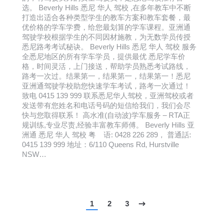
选。 Beverly Hills 悉尼 华人 驾校 ,在多年教车中不断
打造出适合各种类型学生的教车方案和教车套餐，最
优价格的学车学费，给您最划算的学车课程。亚洲通
驾驶学校根据学生的不同因材施教，为无数学员传授
悉尼路考考试秘诀。 Beverly Hills 悉尼 华人 驾校 服务
全悉尼地区的所有学车学员，提供最优 悉尼学车价
格，时间灵活，上门接送，帮助学员熟悉考试路线，
路考一次过。结果第一，结果第一，结果第一！悉尼
亚洲通驾驶学校助您快速学车考试，路考一次通过！
致电 0415 139 999 联系悉尼华人驾校，亚洲驾校或者
发送带有您姓名和电话号码的短信给我们，我们会尽
快与您取得联系！ 高水准(自动波)学车服务 – RTA正
规训练,专业尽责,经验丰富教车师傅。 Beverly Hills 亚
洲通 悉尼 华人 驾校 粤 语: 0428 226 289， 普通話:
0415 139 999 地址：6/110 Queens Rd, Hurstville
NSW…
1
2
3