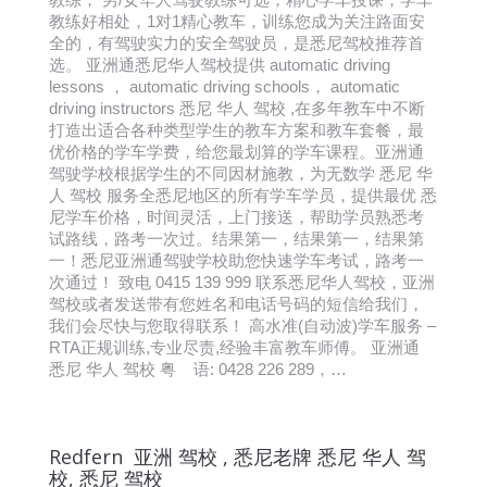
教练好相处，1对1精心教车，训练您成为关注路面安
全的，有驾驶实力的安全驾驶员，是悉尼驾校推荐首
选。 亚洲通悉尼华人驾校提供 automatic driving
lessons ， automatic driving schools， automatic
driving instructors 悉尼 华人 驾校 ,在多年教车中不断
打造出适合各种类型学生的教车方案和教车套餐，最
优价格的学车学费，给您最划算的学车课程。亚洲通
驾驶学校根据学生的不同因材施教，为无数学 悉尼 华
人 驾校 服务全悉尼地区的所有学车学员，提供最优 悉
尼学车价格，时间灵活，上门接送，帮助学员熟悉考
试路线，路考一次过。结果第一，结果第一，结果第
一！悉尼亚洲通驾驶学校助您快速学车考试，路考一
次通过！ 致电 0415 139 999 联系悉尼华人驾校，亚洲
驾校或者发送带有您姓名和电话号码的短信给我们，
我们会尽快与您取得联系！ 高水准(自动波)学车服务 –
RTA正规训练,专业尽责,经验丰富教车师傅。 亚洲通
悉尼 华人 驾校 粤 语: 0428 226 289，…
Redfern 亚洲 驾校 , 悉尼老牌 悉尼 华人 驾
校, 悉尼 驾校