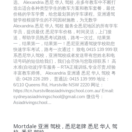
选。 Alexandria 悉尼 华人 驾校 ,在多年教车中不断打
造出适合各种类型学生的教车方案和教车套餐，最优
价格的学车学费，给您最划算的学车课程。亚洲通驾
驶学校根据学生的不同因材施教，为无数学
Alexandria 悉尼 华人 驾校 服务全悉尼地区的所有学车
学员，提供最优 悉尼学车价格，时间灵活，上门接
送，帮助学员熟悉考试路线，路考一次过。结果第
一，结果第一，结果第一！悉尼亚洲通驾驶学校助您
快速学车考试，路考一次通过！ 致电 0415 139 999 联
系悉尼华人驾校，亚洲驾校或者发送带有您姓名和电
话号码的短信给我们，我们会尽快与您取得联系！ 高
水准(自动波)学车服务 – RTA正规训练,专业尽责,经验
丰富教车师傅。 Alexandria 亚洲通 悉尼 华人 驾校 粤
语: 0428 226 289， 普通話: 0415 139 999 地址：
6/110 Queens Rd, Hurstville NSW 2220 网址：
https://tcn.hurstvilleasiadrivingschool.com.au/ Email:
sydneyasiadrivingschool@gmail.com 微信号：
Asiadrivingschool…
Mortdale 亚洲 驾校 , 悉尼老牌 悉尼 华人 驾