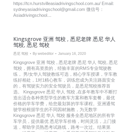
https://tcn.hurstvilleasiadrivingschool.com.au/ Email:
sydneyasiadrivingschool@gmail.com 微信号：
Asiadrivingschool…
Kingsgrove 亚洲 驾校 , 悉尼老牌 悉尼 华人
驾校, 悉尼 驾校
悉尼 驾校
By
webeditor
January 16, 2020
Kingsgrove 亚洲 驾校 , 悉尼老牌 悉尼 华人 驾校, 悉尼
驾校，拥有高资质的，经验丰富的RMS专业驾驶教
练， 男/女华人驾驶教练可选，精心学车授课，学车教
练好相处，1对1精心教车，训练您成为关注路面安全
的，有驾驶实力的安全驾驶员，是悉尼驾校推荐首
选。 Kingsgrove 悉尼 华人 驾校 ,在多年教车中不断打
造出适合各种类型学生的教车方案和教车套餐，最优
价格的学车学费，给您最划算的学车课程。亚洲通驾
驶学校根据学生的不同因材施教，为无数学
Kingsgrove 悉尼 华人 驾校 服务全悉尼地区的所有学
车学员，提供最优 悉尼学车价格，时间灵活，上门接
送，帮助学员熟悉考试路线，路考一次过。结果第