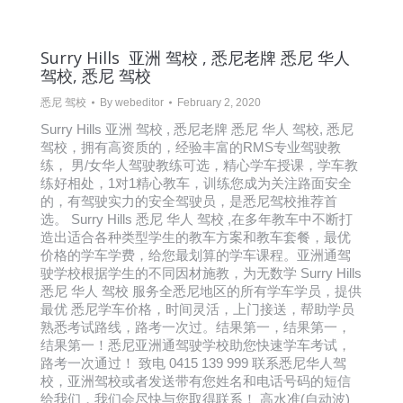
Surry Hills 亚洲 驾校 , 悉尼老牌 悉尼 华人
驾校, 悉尼 驾校
悉尼 驾校
By
webeditor
February 2, 2020
Surry Hills 亚洲 驾校 , 悉尼老牌 悉尼 华人 驾校, 悉尼
驾校，拥有高资质的，经验丰富的RMS专业驾驶教
练， 男/女华人驾驶教练可选，精心学车授课，学车教
练好相处，1对1精心教车，训练您成为关注路面安全
的，有驾驶实力的安全驾驶员，是悉尼驾校推荐首
选。 Surry Hills 悉尼 华人 驾校 ,在多年教车中不断打
造出适合各种类型学生的教车方案和教车套餐，最优
价格的学车学费，给您最划算的学车课程。亚洲通驾
驶学校根据学生的不同因材施教，为无数学 Surry Hills
悉尼 华人 驾校 服务全悉尼地区的所有学车学员，提供
最优 悉尼学车价格，时间灵活，上门接送，帮助学员
熟悉考试路线，路考一次过。结果第一，结果第一，
结果第一！悉尼亚洲通驾驶学校助您快速学车考试，
路考一次通过！ 致电 0415 139 999 联系悉尼华人驾
校，亚洲驾校或者发送带有您姓名和电话号码的短信
给我们，我们会尽快与您取得联系！ 高水准(自动波)