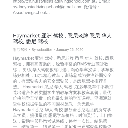
https://tcn.hurstvilleasiadrivingschool.com.au/ Email:
sydneyasiadrivingschool@gmail.com 微信号：
Asiadrivingschool…
Haymarket 亚洲 驾校 , 悉尼老牌 悉尼 华人
驾校, 悉尼 驾校
悉尼 驾校
By
webeditor
January 26, 2020
Haymarket 亚洲 驾校 , 悉尼老牌 悉尼 华人 驾校, 悉尼
驾校，拥有高资质的，经验丰富的RMS专业驾驶教
练， 男/女华人驾驶教练可选，精心学车授课，学车教
练好相处，1对1精心教车，训练您成为关注路面安全
的，有驾驶实力的安全驾驶员，是悉尼驾校推荐首
选。 Haymarket 悉尼 华人 驾校 ,在多年教车中不断打
造出适合各种类型学生的教车方案和教车套餐，最优
价格的学车学费，给您最划算的学车课程。亚洲通驾
驶学校根据学生的不同因材施教，为无数学
Haymarket 悉尼 华人 驾校 服务全悉尼地区的所有学
车学员，提供最优 悉尼学车价格，时间灵活，上门接
送，帮助学员熟悉考试路线，路考一次过。结果第
一，结果第一，结果第一！悉尼亚洲通驾驶学校助您