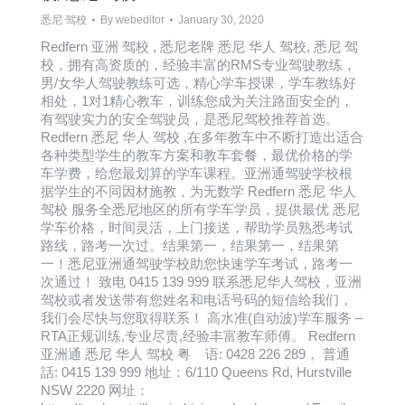
悉尼 驾校
By
webeditor
January 30, 2020
Redfern 亚洲 驾校 , 悉尼老牌 悉尼 华人 驾校, 悉尼 驾
校，拥有高资质的，经验丰富的RMS专业驾驶教练，
男/女华人驾驶教练可选，精心学车授课，学车教练好
相处，1对1精心教车，训练您成为关注路面安全的，
有驾驶实力的安全驾驶员，是悉尼驾校推荐首选。
Redfern 悉尼 华人 驾校 ,在多年教车中不断打造出适合
各种类型学生的教车方案和教车套餐，最优价格的学
车学费，给您最划算的学车课程。亚洲通驾驶学校根
据学生的不同因材施教，为无数学 Redfern 悉尼 华人
驾校 服务全悉尼地区的所有学车学员，提供最优 悉尼
学车价格，时间灵活，上门接送，帮助学员熟悉考试
路线，路考一次过。结果第一，结果第一，结果第
一！悉尼亚洲通驾驶学校助您快速学车考试，路考一
次通过！ 致电 0415 139 999 联系悉尼华人驾校，亚洲
驾校或者发送带有您姓名和电话号码的短信给我们，
我们会尽快与您取得联系！ 高水准(自动波)学车服务 –
RTA正规训练,专业尽责,经验丰富教车师傅。 Redfern
亚洲通 悉尼 华人 驾校 粤 语: 0428 226 289， 普通
話: 0415 139 999 地址：6/110 Queens Rd, Hurstville
NSW 2220 网址：