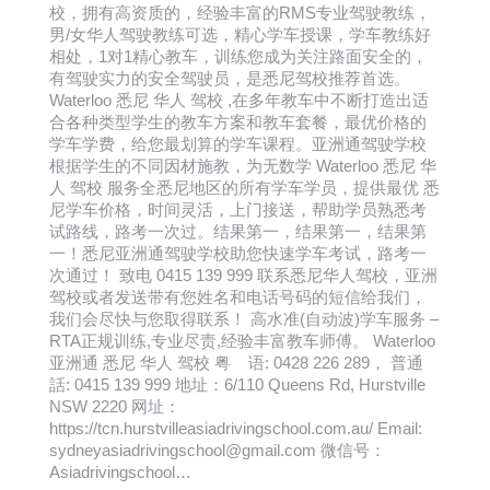
校，拥有高资质的，经验丰富的RMS专业驾驶教练，
男/女华人驾驶教练可选，精心学车授课，学车教练好
相处，1对1精心教车，训练您成为关注路面安全的，
有驾驶实力的安全驾驶员，是悉尼驾校推荐首选。
Waterloo 悉尼 华人 驾校 ,在多年教车中不断打造出适
合各种类型学生的教车方案和教车套餐，最优价格的
学车学费，给您最划算的学车课程。亚洲通驾驶学校
根据学生的不同因材施教，为无数学 Waterloo 悉尼 华
人 驾校 服务全悉尼地区的所有学车学员，提供最优 悉
尼学车价格，时间灵活，上门接送，帮助学员熟悉考
试路线，路考一次过。结果第一，结果第一，结果第
一！悉尼亚洲通驾驶学校助您快速学车考试，路考一
次通过！ 致电 0415 139 999 联系悉尼华人驾校，亚洲
驾校或者发送带有您姓名和电话号码的短信给我们，
我们会尽快与您取得联系！ 高水准(自动波)学车服务 –
RTA正规训练,专业尽责,经验丰富教车师傅。 Waterloo
亚洲通 悉尼 华人 驾校 粤 语: 0428 226 289， 普通
話: 0415 139 999 地址：6/110 Queens Rd, Hurstville
NSW 2220 网址：
https://tcn.hurstvilleasiadrivingschool.com.au/ Email:
sydneyasiadrivingschool@gmail.com 微信号：
Asiadrivingschool…