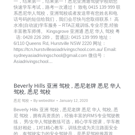
一，结果第一，结果第一！悉尼亚洲通驾驶学校助您
快速学车考试，路考一次通过！ 致电 0415 139 999 联
系悉尼华人驾校，亚洲驾校或者发送带有您姓名和电
话号码的短信给我们，我们会尽快与您取得联系！ 高
水准(自动波)学车服务 – RTA正规训练,专业尽责,经验
丰富教车师傅。 Kingsgrove 亚洲通 悉尼 华人 驾校 粤
语: 0428 226 289， 普通話: 0415 139 999 地址：
6/110 Queens Rd, Hurstville NSW 2220 网址：
https://tcn.hurstvilleasiadrivingschool.com.au/ Email:
sydneyasiadrivingschool@gmail.com 微信号：
Asiadrivingschool…
Beverly Hills 亚洲 驾校 , 悉尼老牌 悉尼 华人
驾校, 悉尼 驾校
悉尼 驾校
By
webeditor
January 12, 2020
Beverly Hills 亚洲 驾校 , 悉尼老牌 悉尼 华人 驾校, 悉
尼 驾校，拥有高资质的，经验丰富的RMS专业驾驶教
练， 男/女华人驾驶教练可选，精心学车授课，学车教
练好相处，1对1精心教车，训练您成为关注路面安全
的，有驾驶实力的安全驾驶员，是悉尼驾校推荐首