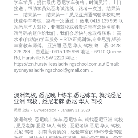
学车学员，提供最优 悉尼学车价格，时间灵活，上门
接送，帮助学员熟悉考试路线，路考一次过。结果第
一，结果第一，结果第一！悉尼亚洲通驾驶学校助您
快速学车考试，路考一次通过！ 致电 0415 139 999 联
系悉尼华人驾校，亚洲驾校或者发送带有您姓名和电
话号码的短信给我们，我们会尽快与您取得联系！ 高
水准(自动波)学车服务 – RTA正规训练,专业尽责,经验
丰富教车师傅。 亚洲通 悉尼 华人 驾校 粤 语: 0428
226 289， 普通話: 0415 139 999 地址：6/110 Queens
Rd, Hurstville NSW 2220 网址：
https://tcn.hurstvilleasiadrivingschool.com.au/ Email:
sydneyasiadrivingschool@gmail.com…
澳洲驾校, 悉尼晚上练车,悉尼练车, 就找悉尼
亚洲 驾校 , 悉尼老牌 悉尼 华人 驾校
悉尼 驾校
By
webeditor
January 31, 2020
澳洲驾校, 悉尼晚上练车,悉尼练车, 就找悉尼亚洲 驾校
, 悉尼老牌 悉尼 华人 驾校 , 悉尼老牌 悉尼 华人 驾校,
悉尼 驾校，拥有高资质的，经验丰富的RMS专业驾驶
教练， 男/女华人驾驶教练可选，精心学车授课，学车