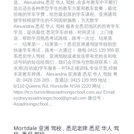
选。 Alexandria 悉尼 华人 驾校 ,在多年教车中不断打
造出适合各种类型学生的教车方案和教车套餐，最优
价格的学车学费，给您最划算的学车课程。亚洲通驾
驶学校根据学生的不同因材施教，为无数学
Alexandria 悉尼 华人 驾校 服务全悉尼地区的所有学车
学员，提供最优 悉尼学车价格，时间灵活，上门接
送，帮助学员熟悉考试路线，路考一次过。结果第
一，结果第一，结果第一！悉尼亚洲通驾驶学校助您
快速学车考试，路考一次通过！ 致电 0415 139 999 联
系悉尼华人驾校，亚洲驾校或者发送带有您姓名和电
话号码的短信给我们，我们会尽快与您取得联系！ 高
水准(自动波)学车服务 – RTA正规训练,专业尽责,经验
丰富教车师傅。 Alexandria 亚洲通 悉尼 华人 驾校 粤
语: 0428 226 289， 普通話: 0415 139 999 地址：
6/110 Queens Rd, Hurstville NSW 2220 网址：
https://tcn.hurstvilleasiadrivingschool.com.au/ Email:
sydneyasiadrivingschool@gmail.com 微信号：
Asiadrivingschool…
Mortdale 亚洲 驾校 , 悉尼老牌 悉尼 华人 驾