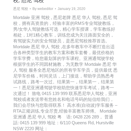
校, 悉尼 驾校
悉尼 驾校
By
webeditor
January 19, 2020
Mortdale 亚洲 驾校 , 悉尼老牌 悉尼 华人 驾校, 悉尼 驾
校，拥有高资质的，经验丰富的RMS专业驾驶教练，
男/女华人驾驶教练可选，精心学车授课，学车教练好
相处，1对1精心教车，训练您成为关注路面安全的，
有驾驶实力的安全驾驶员，是悉尼驾校推荐首选。
Mortdale 悉尼 华人 驾校 ,在多年教车中不断打造出适
合各种类型学生的教车方案和教车套餐，最优价格的
学车学费，给您最划算的学车课程。亚洲通驾驶学校
根据学生的不同因材施教，为无数学 Mortdale 悉尼 华
人 驾校 服务全悉尼地区的所有学车学员，提供最优 悉
尼学车价格，时间灵活，上门接送，帮助学员熟悉考
试路线，路考一次过。结果第一，结果第一，结果第
一！悉尼亚洲通驾驶学校助您快速学车考试，路考一
次通过！ 致电 0415 139 999 联系悉尼华人驾校，亚洲
驾校或者发送带有您姓名和电话号码的短信给我们，
我们会尽快与您取得联系！ 高水准(自动波)学车服务 –
RTA正规训练,专业尽责,经验丰富教车师傅。 Mortdale
亚洲通 悉尼 华人 驾校 粤 语: 0428 226 289， 普通
話: 0415 139 999 地址：6/110 Queens Rd, Hurstville
NSW 2220 网址：