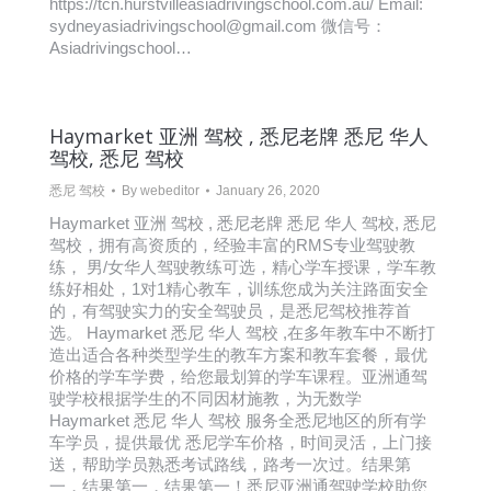
https://tcn.hurstvilleasiadrivingschool.com.au/ Email:
sydneyasiadrivingschool@gmail.com 微信号：
Asiadrivingschool…
Haymarket 亚洲 驾校 , 悉尼老牌 悉尼 华人
驾校, 悉尼 驾校
悉尼 驾校
By
webeditor
January 26, 2020
Haymarket 亚洲 驾校 , 悉尼老牌 悉尼 华人 驾校, 悉尼
驾校，拥有高资质的，经验丰富的RMS专业驾驶教
练， 男/女华人驾驶教练可选，精心学车授课，学车教
练好相处，1对1精心教车，训练您成为关注路面安全
的，有驾驶实力的安全驾驶员，是悉尼驾校推荐首
选。 Haymarket 悉尼 华人 驾校 ,在多年教车中不断打
造出适合各种类型学生的教车方案和教车套餐，最优
价格的学车学费，给您最划算的学车课程。亚洲通驾
驶学校根据学生的不同因材施教，为无数学
Haymarket 悉尼 华人 驾校 服务全悉尼地区的所有学
车学员，提供最优 悉尼学车价格，时间灵活，上门接
送，帮助学员熟悉考试路线，路考一次过。结果第
一，结果第一，结果第一！悉尼亚洲通驾驶学校助您