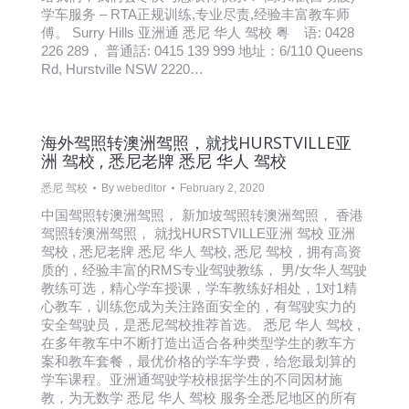
学车服务 – RTA正规训练,专业尽责,经验丰富教车师
傅。 Surry Hills 亚洲通 悉尼 华人 驾校 粤 语: 0428
226 289， 普通話: 0415 139 999 地址：6/110 Queens
Rd, Hurstville NSW 2220…
海外驾照转澳洲驾照，就找HURSTVILLE亚
洲 驾校 , 悉尼老牌 悉尼 华人 驾校
悉尼 驾校
By
webeditor
February 2, 2020
中国驾照转澳洲驾照， 新加坡驾照转澳洲驾照， 香港
驾照转澳洲驾照， 就找HURSTVILLE亚洲 驾校 亚洲
驾校 , 悉尼老牌 悉尼 华人 驾校, 悉尼 驾校，拥有高资
质的，经验丰富的RMS专业驾驶教练， 男/女华人驾驶
教练可选，精心学车授课，学车教练好相处，1对1精
心教车，训练您成为关注路面安全的，有驾驶实力的
安全驾驶员，是悉尼驾校推荐首选。 悉尼 华人 驾校 ,
在多年教车中不断打造出适合各种类型学生的教车方
案和教车套餐，最优价格的学车学费，给您最划算的
学车课程。亚洲通驾驶学校根据学生的不同因材施
教，为无数学 悉尼 华人 驾校 服务全悉尼地区的所有