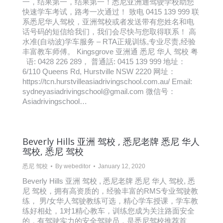
一，结果第一，结果第一！悉尼亚洲通驾驶学校助您
快速学车考试，路考一次通过！ 致电 0415 139 999 联
系悉尼华人驾校，亚洲驾校或者发送带有您姓名和电
话号码的短信给我们，我们会尽快与您取得联系！ 高
水准(自动波)学车服务 – RTA正规训练,专业尽责,经验
丰富教车师傅。 Kingsgrove 亚洲通 悉尼 华人 驾校 粤
语: 0428 226 289， 普通話: 0415 139 999 地址：
6/110 Queens Rd, Hurstville NSW 2220 网址：
https://tcn.hurstvilleasiadrivingschool.com.au/ Email:
sydneyasiadrivingschool@gmail.com 微信号：
Asiadrivingschool…
Beverly Hills 亚洲 驾校 , 悉尼老牌 悉尼 华人
驾校, 悉尼 驾校
悉尼 驾校
By
webeditor
January 12, 2020
Beverly Hills 亚洲 驾校 , 悉尼老牌 悉尼 华人 驾校, 悉
尼 驾校，拥有高资质的，经验丰富的RMS专业驾驶教
练， 男/女华人驾驶教练可选，精心学车授课，学车教
练好相处，1对1精心教车，训练您成为关注路面安全
的，有驾驶实力的安全驾驶员，是悉尼驾校推荐首