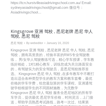
https://tcn.hurstvilleasiadrivingschool.com.au/ Email:
sydneyasiadrivingschool@gmail.com 微信号：
Asiadrivingschool…
Kingsgrove 亚洲 驾校 , 悉尼老牌 悉尼 华人
驾校, 悉尼 驾校
悉尼 驾校
By
webeditor
January 16, 2020
Kingsgrove 亚洲 驾校 , 悉尼老牌 悉尼 华人 驾校, 悉尼
驾校，拥有高资质的，经验丰富的RMS专业驾驶教
练， 男/女华人驾驶教练可选，精心学车授课，学车教
练好相处，1对1精心教车，训练您成为关注路面安全
的，有驾驶实力的安全驾驶员，是悉尼驾校推荐首
选。 Kingsgrove 悉尼 华人 驾校 ,在多年教车中不断打
造出适合各种类型学生的教车方案和教车套餐，最优
价格的学车学费，给您最划算的学车课程。亚洲通驾
驶学校根据学生的不同因材施教，为无数学
Kingsgrove 悉尼 华人 驾校 服务全悉尼地区的所有学
车学员，提供最优 悉尼学车价格，时间灵活，上门接
送，帮助学员熟悉考试路线，路考一次过。结果第