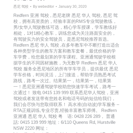
悉尼 驾校
By
webeditor
January 30, 2020
Redfern 亚洲 驾校 , 悉尼老牌 悉尼 华人 驾校, 悉尼 驾
校，拥有高资质的，经验丰富的RMS专业驾驶教练，
男/女华人驾驶教练可选，精心学车授课，学车教练好
相处，1对1精心教车，训练您成为关注路面安全的，
有驾驶实力的安全驾驶员，是悉尼驾校推荐首选。
Redfern 悉尼 华人 驾校 ,在多年教车中不断打造出适合
各种类型学生的教车方案和教车套餐，最优价格的学
车学费，给您最划算的学车课程。亚洲通驾驶学校根
据学生的不同因材施教，为无数学 Redfern 悉尼 华人
驾校 服务全悉尼地区的所有学车学员，提供最优 悉尼
学车价格，时间灵活，上门接送，帮助学员熟悉考试
路线，路考一次过。结果第一，结果第一，结果第
一！悉尼亚洲通驾驶学校助您快速学车考试，路考一
次通过！ 致电 0415 139 999 联系悉尼华人驾校，亚洲
驾校或者发送带有您姓名和电话号码的短信给我们，
我们会尽快与您取得联系！ 高水准(自动波)学车服务 –
RTA正规训练,专业尽责,经验丰富教车师傅。 Redfern
亚洲通 悉尼 华人 驾校 粤 语: 0428 226 289， 普通
話: 0415 139 999 地址：6/110 Queens Rd, Hurstville
NSW 2220 网址：