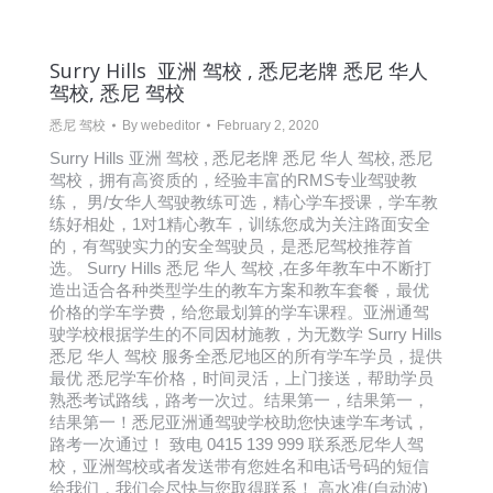
Surry Hills 亚洲 驾校 , 悉尼老牌 悉尼 华人
驾校, 悉尼 驾校
悉尼 驾校
By
webeditor
February 2, 2020
Surry Hills 亚洲 驾校 , 悉尼老牌 悉尼 华人 驾校, 悉尼
驾校，拥有高资质的，经验丰富的RMS专业驾驶教
练， 男/女华人驾驶教练可选，精心学车授课，学车教
练好相处，1对1精心教车，训练您成为关注路面安全
的，有驾驶实力的安全驾驶员，是悉尼驾校推荐首
选。 Surry Hills 悉尼 华人 驾校 ,在多年教车中不断打
造出适合各种类型学生的教车方案和教车套餐，最优
价格的学车学费，给您最划算的学车课程。亚洲通驾
驶学校根据学生的不同因材施教，为无数学 Surry Hills
悉尼 华人 驾校 服务全悉尼地区的所有学车学员，提供
最优 悉尼学车价格，时间灵活，上门接送，帮助学员
熟悉考试路线，路考一次过。结果第一，结果第一，
结果第一！悉尼亚洲通驾驶学校助您快速学车考试，
路考一次通过！ 致电 0415 139 999 联系悉尼华人驾
校，亚洲驾校或者发送带有您姓名和电话号码的短信
给我们，我们会尽快与您取得联系！ 高水准(自动波)