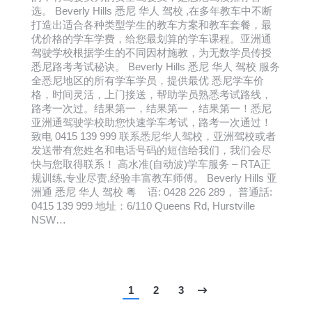
选。 Beverly Hills 悉尼 华人 驾校 ,在多年教车中不断
打造出适合各种类型学生的教车方案和教车套餐，最
优价格的学车学费，给您最划算的学车课程。亚洲通
驾驶学校根据学生的不同因材施教，为无数学员传授
悉尼路考考试秘诀。 Beverly Hills 悉尼 华人 驾校 服务
全悉尼地区的所有学车学员，提供最优 悉尼学车价
格，时间灵活，上门接送，帮助学员熟悉考试路线，
路考一次过。结果第一，结果第一，结果第一！悉尼
亚洲通驾驶学校助您快速学车考试，路考一次通过！
致电 0415 139 999 联系悉尼华人驾校，亚洲驾校或者
发送带有您姓名和电话号码的短信给我们，我们会尽
快与您取得联系！ 高水准(自动波)学车服务 – RTA正
规训练,专业尽责,经验丰富教车师傅。 Beverly Hills 亚
洲通 悉尼 华人 驾校 粤 语: 0428 226 289， 普通話:
0415 139 999 地址：6/110 Queens Rd, Hurstville
NSW…
1
2
3