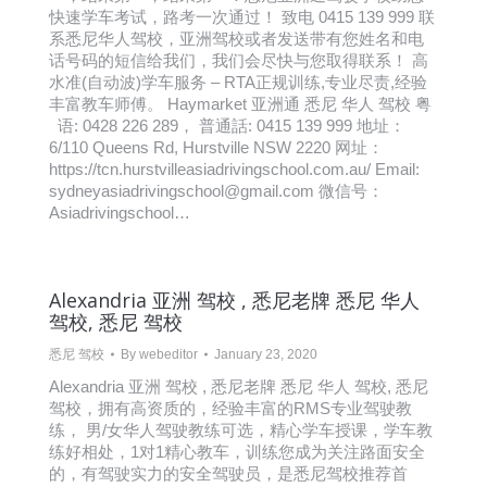
快速学车考试，路考一次通过！ 致电 0415 139 999 联
系悉尼华人驾校，亚洲驾校或者发送带有您姓名和电
话号码的短信给我们，我们会尽快与您取得联系！ 高
水准(自动波)学车服务 – RTA正规训练,专业尽责,经验
丰富教车师傅。 Haymarket 亚洲通 悉尼 华人 驾校 粤
语: 0428 226 289， 普通話: 0415 139 999 地址：
6/110 Queens Rd, Hurstville NSW 2220 网址：
https://tcn.hurstvilleasiadrivingschool.com.au/ Email:
sydneyasiadrivingschool@gmail.com 微信号：
Asiadrivingschool…
Alexandria 亚洲 驾校 , 悉尼老牌 悉尼 华人
驾校, 悉尼 驾校
悉尼 驾校
By
webeditor
January 23, 2020
Alexandria 亚洲 驾校 , 悉尼老牌 悉尼 华人 驾校, 悉尼
驾校，拥有高资质的，经验丰富的RMS专业驾驶教
练， 男/女华人驾驶教练可选，精心学车授课，学车教
练好相处，1对1精心教车，训练您成为关注路面安全
的，有驾驶实力的安全驾驶员，是悉尼驾校推荐首