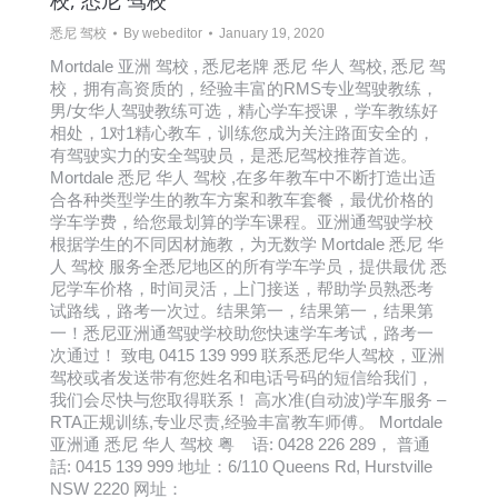
校, 悉尼 驾校
悉尼 驾校
By
webeditor
January 19, 2020
Mortdale 亚洲 驾校 , 悉尼老牌 悉尼 华人 驾校, 悉尼 驾
校，拥有高资质的，经验丰富的RMS专业驾驶教练，
男/女华人驾驶教练可选，精心学车授课，学车教练好
相处，1对1精心教车，训练您成为关注路面安全的，
有驾驶实力的安全驾驶员，是悉尼驾校推荐首选。
Mortdale 悉尼 华人 驾校 ,在多年教车中不断打造出适
合各种类型学生的教车方案和教车套餐，最优价格的
学车学费，给您最划算的学车课程。亚洲通驾驶学校
根据学生的不同因材施教，为无数学 Mortdale 悉尼 华
人 驾校 服务全悉尼地区的所有学车学员，提供最优 悉
尼学车价格，时间灵活，上门接送，帮助学员熟悉考
试路线，路考一次过。结果第一，结果第一，结果第
一！悉尼亚洲通驾驶学校助您快速学车考试，路考一
次通过！ 致电 0415 139 999 联系悉尼华人驾校，亚洲
驾校或者发送带有您姓名和电话号码的短信给我们，
我们会尽快与您取得联系！ 高水准(自动波)学车服务 –
RTA正规训练,专业尽责,经验丰富教车师傅。 Mortdale
亚洲通 悉尼 华人 驾校 粤 语: 0428 226 289， 普通
話: 0415 139 999 地址：6/110 Queens Rd, Hurstville
NSW 2220 网址：