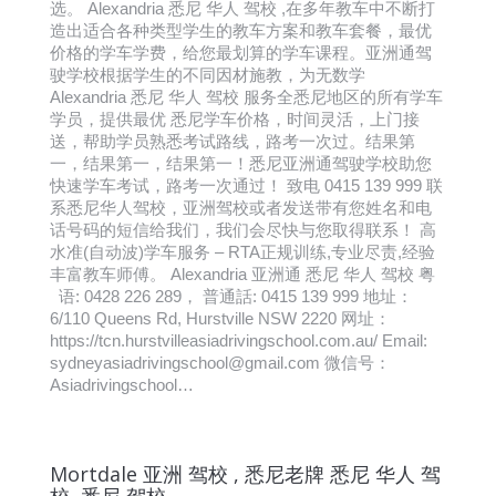
选。 Alexandria 悉尼 华人 驾校 ,在多年教车中不断打
造出适合各种类型学生的教车方案和教车套餐，最优
价格的学车学费，给您最划算的学车课程。亚洲通驾
驶学校根据学生的不同因材施教，为无数学
Alexandria 悉尼 华人 驾校 服务全悉尼地区的所有学车
学员，提供最优 悉尼学车价格，时间灵活，上门接
送，帮助学员熟悉考试路线，路考一次过。结果第
一，结果第一，结果第一！悉尼亚洲通驾驶学校助您
快速学车考试，路考一次通过！ 致电 0415 139 999 联
系悉尼华人驾校，亚洲驾校或者发送带有您姓名和电
话号码的短信给我们，我们会尽快与您取得联系！ 高
水准(自动波)学车服务 – RTA正规训练,专业尽责,经验
丰富教车师傅。 Alexandria 亚洲通 悉尼 华人 驾校 粤
语: 0428 226 289， 普通話: 0415 139 999 地址：
6/110 Queens Rd, Hurstville NSW 2220 网址：
https://tcn.hurstvilleasiadrivingschool.com.au/ Email:
sydneyasiadrivingschool@gmail.com 微信号：
Asiadrivingschool…
Mortdale 亚洲 驾校 , 悉尼老牌 悉尼 华人 驾