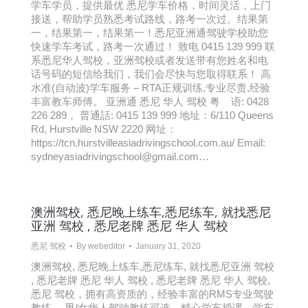
学车学员，提供最优 悉尼学车价格，时间灵活，上门
接送，帮助学员熟悉考试路线，路考一次过。结果第
一，结果第一，结果第一！悉尼亚洲通驾驶学校助您
快速学车考试，路考一次通过！ 致电 0415 139 999 联
系悉尼华人驾校，亚洲驾校或者发送带有您姓名和电
话号码的短信给我们，我们会尽快与您取得联系！ 高
水准(自动波)学车服务 – RTA正规训练,专业尽责,经验
丰富教车师傅。 亚洲通 悉尼 华人 驾校 粤 语: 0428
226 289， 普通話: 0415 139 999 地址：6/110 Queens
Rd, Hurstville NSW 2220 网址：
https://tcn.hurstvilleasiadrivingschool.com.au/ Email:
sydneyasiadrivingschool@gmail.com…
澳洲驾校, 悉尼晚上练车,悉尼练车, 就找悉尼
亚洲 驾校 , 悉尼老牌 悉尼 华人 驾校
悉尼 驾校
By
webeditor
January 31, 2020
澳洲驾校, 悉尼晚上练车,悉尼练车, 就找悉尼亚洲 驾校
, 悉尼老牌 悉尼 华人 驾校 , 悉尼老牌 悉尼 华人 驾校,
悉尼 驾校，拥有高资质的，经验丰富的RMS专业驾驶
教练， 男/女华人驾驶教练可选，精心学车授课，学车