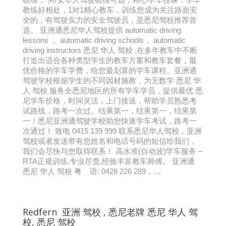
教练好相处，1对1精心教车，训练您成为关注路面安
全的，有驾驶实力的安全驾驶员，是悉尼驾校推荐首
选。 亚洲通悉尼华人驾校提供 automatic driving
lessons ， automatic driving schools， automatic
driving instructors 悉尼 华人 驾校 ,在多年教车中不断
打造出适合各种类型学生的教车方案和教车套餐，最
优价格的学车学费，给您最划算的学车课程。亚洲通
驾驶学校根据学生的不同因材施教，为无数学 悉尼 华
人 驾校 服务全悉尼地区的所有学车学员，提供最优 悉
尼学车价格，时间灵活，上门接送，帮助学员熟悉考
试路线，路考一次过。结果第一，结果第一，结果第
一！悉尼亚洲通驾驶学校助您快速学车考试，路考一
次通过！ 致电 0415 139 999 联系悉尼华人驾校，亚洲
驾校或者发送带有您姓名和电话号码的短信给我们，
我们会尽快与您取得联系！ 高水准(自动波)学车服务 –
RTA正规训练,专业尽责,经验丰富教车师傅。 亚洲通
悉尼 华人 驾校 粤 语: 0428 226 289，…
Redfern 亚洲 驾校 , 悉尼老牌 悉尼 华人 驾
校, 悉尼 驾校