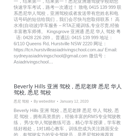
一，结果第一，结果第一！悉尼亚洲通驾驶学校助您
快速学车考试，路考一次通过！ 致电 0415 139 999 联
系悉尼华人驾校，亚洲驾校或者发送带有您姓名和电
话号码的短信给我们，我们会尽快与您取得联系！ 高
水准(自动波)学车服务 – RTA正规训练,专业尽责,经验
丰富教车师傅。 Kingsgrove 亚洲通 悉尼 华人 驾校 粤
语: 0428 226 289， 普通話: 0415 139 999 地址：
6/110 Queens Rd, Hurstville NSW 2220 网址：
https://tcn.hurstvilleasiadrivingschool.com.au/ Email:
sydneyasiadrivingschool@gmail.com 微信号：
Asiadrivingschool…
Beverly Hills 亚洲 驾校 , 悉尼老牌 悉尼 华人
驾校, 悉尼 驾校
悉尼 驾校
By
webeditor
January 12, 2020
Beverly Hills 亚洲 驾校 , 悉尼老牌 悉尼 华人 驾校, 悉
尼 驾校，拥有高资质的，经验丰富的RMS专业驾驶教
练， 男/女华人驾驶教练可选，精心学车授课，学车教
练好相处，1对1精心教车，训练您成为关注路面安全
的，有驾驶实力的安全驾驶员，是悉尼驾校推荐首