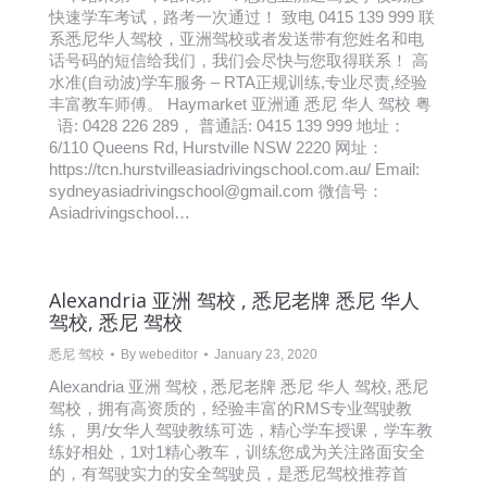
快速学车考试，路考一次通过！ 致电 0415 139 999 联
系悉尼华人驾校，亚洲驾校或者发送带有您姓名和电
话号码的短信给我们，我们会尽快与您取得联系！ 高
水准(自动波)学车服务 – RTA正规训练,专业尽责,经验
丰富教车师傅。 Haymarket 亚洲通 悉尼 华人 驾校 粤
语: 0428 226 289， 普通話: 0415 139 999 地址：
6/110 Queens Rd, Hurstville NSW 2220 网址：
https://tcn.hurstvilleasiadrivingschool.com.au/ Email:
sydneyasiadrivingschool@gmail.com 微信号：
Asiadrivingschool…
Alexandria 亚洲 驾校 , 悉尼老牌 悉尼 华人
驾校, 悉尼 驾校
悉尼 驾校
By
webeditor
January 23, 2020
Alexandria 亚洲 驾校 , 悉尼老牌 悉尼 华人 驾校, 悉尼
驾校，拥有高资质的，经验丰富的RMS专业驾驶教
练， 男/女华人驾驶教练可选，精心学车授课，学车教
练好相处，1对1精心教车，训练您成为关注路面安全
的，有驾驶实力的安全驾驶员，是悉尼驾校推荐首