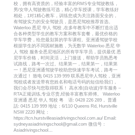
校，拥有高资质的，经验丰富的RMS专业驾驶教练，
男/女华人驾驶教练可选，精心学车授课，学车教练好
相处，1对1精心教车，训练您成为关注路面安全的，
有驾驶实力的安全驾驶员，是悉尼驾校推荐首选。
Waterloo 悉尼 华人 驾校 ,在多年教车中不断打造出适
合各种类型学生的教车方案和教车套餐，最优价格的
学车学费，给您最划算的学车课程。亚洲通驾驶学校
根据学生的不同因材施教，为无数学 Waterloo 悉尼 华
人 驾校 服务全悉尼地区的所有学车学员，提供最优 悉
尼学车价格，时间灵活，上门接送，帮助学员熟悉考
试路线，路考一次过。结果第一，结果第一，结果第
一！悉尼亚洲通驾驶学校助您快速学车考试，路考一
次通过！ 致电 0415 139 999 联系悉尼华人驾校，亚洲
驾校或者发送带有您姓名和电话号码的短信给我们，
我们会尽快与您取得联系！ 高水准(自动波)学车服务 –
RTA正规训练,专业尽责,经验丰富教车师傅。 Waterloo
亚洲通 悉尼 华人 驾校 粤 语: 0428 226 289， 普通
話: 0415 139 999 地址：6/110 Queens Rd, Hurstville
NSW 2220 网址：
https://tcn.hurstvilleasiadrivingschool.com.au/ Email:
sydneyasiadrivingschool@gmail.com 微信号：
Asiadrivingschool…