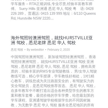
学车服务 – RTA正规训练,专业尽责,经验丰富教车师
傅。 Surry Hills 亚洲通 悉尼 华人 驾校 粤 语: 0428
226 289， 普通話: 0415 139 999 地址：6/110 Queens
Rd, Hurstville NSW 2220…
海外驾照转澳洲驾照，就找HURSTVILLE亚
洲 驾校 , 悉尼老牌 悉尼 华人 驾校
悉尼 驾校
By
webeditor
February 2, 2020
中国驾照转澳洲驾照， 新加坡驾照转澳洲驾照， 香港
驾照转澳洲驾照， 就找HURSTVILLE亚洲 驾校 亚洲
驾校 , 悉尼老牌 悉尼 华人 驾校, 悉尼 驾校，拥有高资
质的，经验丰富的RMS专业驾驶教练， 男/女华人驾驶
教练可选，精心学车授课，学车教练好相处，1对1精
心教车，训练您成为关注路面安全的，有驾驶实力的
安全驾驶员，是悉尼驾校推荐首选。 悉尼 华人 驾校 ,
在多年教车中不断打造出适合各种类型学生的教车方
案和教车套餐，最优价格的学车学费，给您最划算的
学车课程。亚洲通驾驶学校根据学生的不同因材施
教，为无数学 悉尼 华人 驾校 服务全悉尼地区的所有