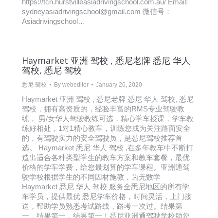
https://tcn.hurstvilleasiadrivingschool.com.au/ Email:
sydneyasiadrivingschool@gmail.com 微信号：
Asiadrivingschool…
Haymarket 亚洲 驾校 , 悉尼老牌 悉尼 华人
驾校, 悉尼 驾校
悉尼 驾校
By
webeditor
January 26, 2020
Haymarket 亚洲 驾校 , 悉尼老牌 悉尼 华人 驾校, 悉尼
驾校，拥有高资质的，经验丰富的RMS专业驾驶教
练， 男/女华人驾驶教练可选，精心学车授课，学车教
练好相处，1对1精心教车，训练您成为关注路面安全
的，有驾驶实力的安全驾驶员，是悉尼驾校推荐首
选。 Haymarket 悉尼 华人 驾校 ,在多年教车中不断打
造出适合各种类型学生的教车方案和教车套餐，最优
价格的学车学费，给您最划算的学车课程。亚洲通驾
驶学校根据学生的不同因材施教，为无数学
Haymarket 悉尼 华人 驾校 服务全悉尼地区的所有学
车学员，提供最优 悉尼学车价格，时间灵活，上门接
送，帮助学员熟悉考试路线，路考一次过。结果第
一，结果第一，结果第一！悉尼亚洲通驾驶学校助您