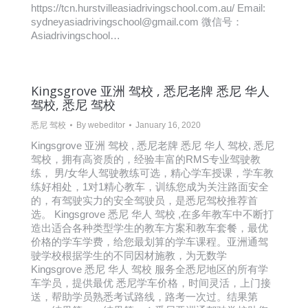
https://tcn.hurstvilleasiadrivingschool.com.au/ Email:
sydneyasiadrivingschool@gmail.com 微信号：
Asiadrivingschool…
Kingsgrove 亚洲 驾校 , 悉尼老牌 悉尼 华人
驾校, 悉尼 驾校
悉尼 驾校
By
webeditor
January 16, 2020
Kingsgrove 亚洲 驾校 , 悉尼老牌 悉尼 华人 驾校, 悉尼
驾校，拥有高资质的，经验丰富的RMS专业驾驶教
练， 男/女华人驾驶教练可选，精心学车授课，学车教
练好相处，1对1精心教车，训练您成为关注路面安全
的，有驾驶实力的安全驾驶员，是悉尼驾校推荐首
选。 Kingsgrove 悉尼 华人 驾校 ,在多年教车中不断打
造出适合各种类型学生的教车方案和教车套餐，最优
价格的学车学费，给您最划算的学车课程。亚洲通驾
驶学校根据学生的不同因材施教，为无数学
Kingsgrove 悉尼 华人 驾校 服务全悉尼地区的所有学
车学员，提供最优 悉尼学车价格，时间灵活，上门接
送，帮助学员熟悉考试路线，路考一次过。结果第