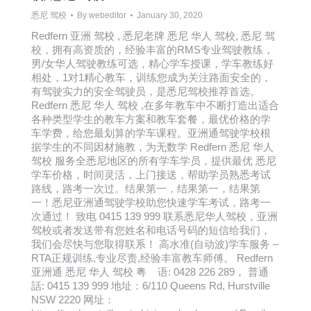
悉尼 驾校
By
webeditor
January 30, 2020
Redfern 亚洲 驾校 , 悉尼老牌 悉尼 华人 驾校, 悉尼 驾
校，拥有高资质的，经验丰富的RMS专业驾驶教练，
男/女华人驾驶教练可选，精心学车授课，学车教练好
相处，1对1精心教车，训练您成为关注路面安全的，
有驾驶实力的安全驾驶员，是悉尼驾校推荐首选。
Redfern 悉尼 华人 驾校 ,在多年教车中不断打造出适合
各种类型学生的教车方案和教车套餐，最优价格的学
车学费，给您最划算的学车课程。亚洲通驾驶学校根
据学生的不同因材施教，为无数学 Redfern 悉尼 华人
驾校 服务全悉尼地区的所有学车学员，提供最优 悉尼
学车价格，时间灵活，上门接送，帮助学员熟悉考试
路线，路考一次过。结果第一，结果第一，结果第
一！悉尼亚洲通驾驶学校助您快速学车考试，路考一
次通过！ 致电 0415 139 999 联系悉尼华人驾校，亚洲
驾校或者发送带有您姓名和电话号码的短信给我们，
我们会尽快与您取得联系！ 高水准(自动波)学车服务 –
RTA正规训练,专业尽责,经验丰富教车师傅。 Redfern
亚洲通 悉尼 华人 驾校 粤 语: 0428 226 289， 普通
話: 0415 139 999 地址：6/110 Queens Rd, Hurstville
NSW 2220 网址：