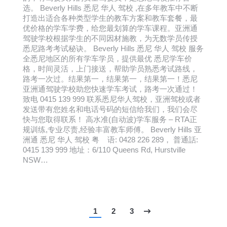
选。 Beverly Hills 悉尼 华人 驾校 ,在多年教车中不断
打造出适合各种类型学生的教车方案和教车套餐，最
优价格的学车学费，给您最划算的学车课程。亚洲通
驾驶学校根据学生的不同因材施教，为无数学员传授
悉尼路考考试秘诀。 Beverly Hills 悉尼 华人 驾校 服务
全悉尼地区的所有学车学员，提供最优 悉尼学车价
格，时间灵活，上门接送，帮助学员熟悉考试路线，
路考一次过。结果第一，结果第一，结果第一！悉尼
亚洲通驾驶学校助您快速学车考试，路考一次通过！
致电 0415 139 999 联系悉尼华人驾校，亚洲驾校或者
发送带有您姓名和电话号码的短信给我们，我们会尽
快与您取得联系！ 高水准(自动波)学车服务 – RTA正
规训练,专业尽责,经验丰富教车师傅。 Beverly Hills 亚
洲通 悉尼 华人 驾校 粤 语: 0428 226 289， 普通話:
0415 139 999 地址：6/110 Queens Rd, Hurstville
NSW…
1
2
3