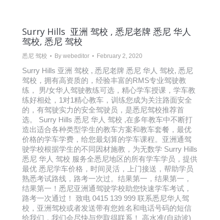
Surry Hills 亚洲 驾校 , 悉尼老牌 悉尼 华人
驾校, 悉尼 驾校
悉尼 驾校
By
webeditor
February 2, 2020
Surry Hills 亚洲 驾校 , 悉尼老牌 悉尼 华人 驾校, 悉尼
驾校，拥有高资质的，经验丰富的RMS专业驾驶教
练， 男/女华人驾驶教练可选，精心学车授课，学车教
练好相处，1对1精心教车，训练您成为关注路面安全
的，有驾驶实力的安全驾驶员，是悉尼驾校推荐首
选。 Surry Hills 悉尼 华人 驾校 ,在多年教车中不断打
造出适合各种类型学生的教车方案和教车套餐，最优
价格的学车学费，给您最划算的学车课程。亚洲通驾
驶学校根据学生的不同因材施教，为无数学 Surry Hills
悉尼 华人 驾校 服务全悉尼地区的所有学车学员，提供
最优 悉尼学车价格，时间灵活，上门接送，帮助学员
熟悉考试路线，路考一次过。结果第一，结果第一，
结果第一！悉尼亚洲通驾驶学校助您快速学车考试，
路考一次通过！ 致电 0415 139 999 联系悉尼华人驾
校，亚洲驾校或者发送带有您姓名和电话号码的短信
给我们，我们会尽快与您取得联系！ 高水准(自动波)