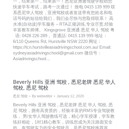
一，结果第一，结果第一！悉尼亚洲通驾驶学校助您
快速学车考试，路考一次通过！ 致电 0415 139 999 联
系悉尼华人驾校，亚洲驾校或者发送带有您姓名和电
话号码的短信给我们，我们会尽快与您取得联系！ 高
水准(自动波)学车服务 – RTA正规训练,专业尽责,经验
丰富教车师傅。 Kingsgrove 亚洲通 悉尼 华人 驾校 粤
语: 0428 226 289， 普通話: 0415 139 999 地址：
6/110 Queens Rd, Hurstville NSW 2220 网址：
https://tcn.hurstvilleasiadrivingschool.com.au/ Email:
sydneyasiadrivingschool@gmail.com 微信号：
Asiadrivingschool…
Beverly Hills 亚洲 驾校 , 悉尼老牌 悉尼 华人
驾校, 悉尼 驾校
悉尼 驾校
By
webeditor
January 12, 2020
Beverly Hills 亚洲 驾校 , 悉尼老牌 悉尼 华人 驾校, 悉
尼 驾校，拥有高资质的，经验丰富的RMS专业驾驶教
练， 男/女华人驾驶教练可选，精心学车授课，学车教
练好相处，1对1精心教车，训练您成为关注路面安全
的，有驾驶实力的安全驾驶员，是悉尼驾校推荐首