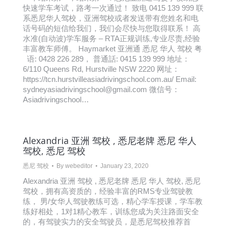
快速学车考试，路考一次通过！ 致电 0415 139 999 联
系悉尼华人驾校，亚洲驾校或者发送带有您姓名和电
话号码的短信给我们，我们会尽快与您取得联系！ 高
水准(自动波)学车服务 – RTA正规训练,专业尽责,经验
丰富教车师傅。 Haymarket 亚洲通 悉尼 华人 驾校 粤
语: 0428 226 289， 普通話: 0415 139 999 地址：
6/110 Queens Rd, Hurstville NSW 2220 网址：
https://tcn.hurstvilleasiadrivingschool.com.au/ Email:
sydneyasiadrivingschool@gmail.com 微信号：
Asiadrivingschool…
Alexandria 亚洲 驾校 , 悉尼老牌 悉尼 华人
驾校, 悉尼 驾校
悉尼 驾校
By
webeditor
January 23, 2020
Alexandria 亚洲 驾校 , 悉尼老牌 悉尼 华人 驾校, 悉尼
驾校，拥有高资质的，经验丰富的RMS专业驾驶教
练， 男/女华人驾驶教练可选，精心学车授课，学车教
练好相处，1对1精心教车，训练您成为关注路面安全
的，有驾驶实力的安全驾驶员，是悉尼驾校推荐首