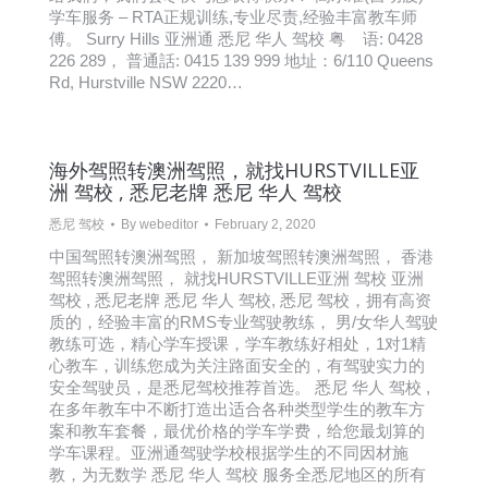
学车服务 – RTA正规训练,专业尽责,经验丰富教车师
傅。 Surry Hills 亚洲通 悉尼 华人 驾校 粤 语: 0428
226 289， 普通話: 0415 139 999 地址：6/110 Queens
Rd, Hurstville NSW 2220…
海外驾照转澳洲驾照，就找HURSTVILLE亚
洲 驾校 , 悉尼老牌 悉尼 华人 驾校
悉尼 驾校
By
webeditor
February 2, 2020
中国驾照转澳洲驾照， 新加坡驾照转澳洲驾照， 香港
驾照转澳洲驾照， 就找HURSTVILLE亚洲 驾校 亚洲
驾校 , 悉尼老牌 悉尼 华人 驾校, 悉尼 驾校，拥有高资
质的，经验丰富的RMS专业驾驶教练， 男/女华人驾驶
教练可选，精心学车授课，学车教练好相处，1对1精
心教车，训练您成为关注路面安全的，有驾驶实力的
安全驾驶员，是悉尼驾校推荐首选。 悉尼 华人 驾校 ,
在多年教车中不断打造出适合各种类型学生的教车方
案和教车套餐，最优价格的学车学费，给您最划算的
学车课程。亚洲通驾驶学校根据学生的不同因材施
教，为无数学 悉尼 华人 驾校 服务全悉尼地区的所有