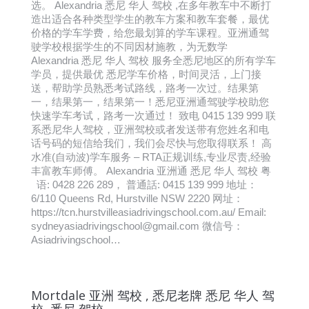
选。 Alexandria 悉尼 华人 驾校 ,在多年教车中不断打
造出适合各种类型学生的教车方案和教车套餐，最优
价格的学车学费，给您最划算的学车课程。亚洲通驾
驶学校根据学生的不同因材施教，为无数学
Alexandria 悉尼 华人 驾校 服务全悉尼地区的所有学车
学员，提供最优 悉尼学车价格，时间灵活，上门接
送，帮助学员熟悉考试路线，路考一次过。结果第
一，结果第一，结果第一！悉尼亚洲通驾驶学校助您
快速学车考试，路考一次通过！ 致电 0415 139 999 联
系悉尼华人驾校，亚洲驾校或者发送带有您姓名和电
话号码的短信给我们，我们会尽快与您取得联系！ 高
水准(自动波)学车服务 – RTA正规训练,专业尽责,经验
丰富教车师傅。 Alexandria 亚洲通 悉尼 华人 驾校 粤
语: 0428 226 289， 普通話: 0415 139 999 地址：
6/110 Queens Rd, Hurstville NSW 2220 网址：
https://tcn.hurstvilleasiadrivingschool.com.au/ Email:
sydneyasiadrivingschool@gmail.com 微信号：
Asiadrivingschool…
Mortdale 亚洲 驾校 , 悉尼老牌 悉尼 华人 驾