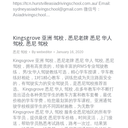
https://tcn.hurstvilleasiadrivingschool.com.au/ Email:
sydneyasiadrivingschool@gmail.com 微信号：
Asiadrivingschool…
Kingsgrove 亚洲 驾校 , 悉尼老牌 悉尼 华人
驾校, 悉尼 驾校
悉尼 驾校
By
webeditor
January 16, 2020
Kingsgrove 亚洲 驾校 , 悉尼老牌 悉尼 华人 驾校, 悉尼
驾校，拥有高资质的，经验丰富的RMS专业驾驶教
练， 男/女华人驾驶教练可选，精心学车授课，学车教
练好相处，1对1精心教车，训练您成为关注路面安全
的，有驾驶实力的安全驾驶员，是悉尼驾校推荐首
选。 Kingsgrove 悉尼 华人 驾校 ,在多年教车中不断打
造出适合各种类型学生的教车方案和教车套餐，最优
价格的学车学费，给您最划算的学车课程。亚洲通驾
驶学校根据学生的不同因材施教，为无数学
Kingsgrove 悉尼 华人 驾校 服务全悉尼地区的所有学
车学员，提供最优 悉尼学车价格，时间灵活，上门接
送，帮助学员熟悉考试路线，路考一次过。结果第