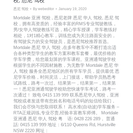
校, 悉尼 驾校
悉尼 驾校
By
webeditor
January 19, 2020
Mortdale 亚洲 驾校 , 悉尼老牌 悉尼 华人 驾校, 悉尼 驾
校，拥有高资质的，经验丰富的RMS专业驾驶教练，
男/女华人驾驶教练可选，精心学车授课，学车教练好
相处，1对1精心教车，训练您成为关注路面安全的，
有驾驶实力的安全驾驶员，是悉尼驾校推荐首选。
Mortdale 悉尼 华人 驾校 ,在多年教车中不断打造出适
合各种类型学生的教车方案和教车套餐，最优价格的
学车学费，给您最划算的学车课程。亚洲通驾驶学校
根据学生的不同因材施教，为无数学 Mortdale 悉尼 华
人 驾校 服务全悉尼地区的所有学车学员，提供最优 悉
尼学车价格，时间灵活，上门接送，帮助学员熟悉考
试路线，路考一次过。结果第一，结果第一，结果第
一！悉尼亚洲通驾驶学校助您快速学车考试，路考一
次通过！ 致电 0415 139 999 联系悉尼华人驾校，亚洲
驾校或者发送带有您姓名和电话号码的短信给我们，
我们会尽快与您取得联系！ 高水准(自动波)学车服务 –
RTA正规训练,专业尽责,经验丰富教车师傅。 Mortdale
亚洲通 悉尼 华人 驾校 粤 语: 0428 226 289， 普通
話: 0415 139 999 地址：6/110 Queens Rd, Hurstville
NSW 2220 网址：