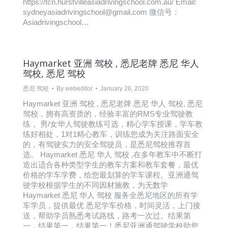
https://tcn.hurstvilleasiadrivingschool.com.au/ Email:
sydneyasiadrivingschool@gmail.com 微信号：
Asiadrivingschool…
Haymarket 亚洲 驾校 , 悉尼老牌 悉尼 华人
驾校, 悉尼 驾校
悉尼 驾校
By
webeditor
January 26, 2020
Haymarket 亚洲 驾校 , 悉尼老牌 悉尼 华人 驾校, 悉尼
驾校，拥有高资质的，经验丰富的RMS专业驾驶教
练， 男/女华人驾驶教练可选，精心学车授课，学车教
练好相处，1对1精心教车，训练您成为关注路面安全
的，有驾驶实力的安全驾驶员，是悉尼驾校推荐首
选。 Haymarket 悉尼 华人 驾校 ,在多年教车中不断打
造出适合各种类型学生的教车方案和教车套餐，最优
价格的学车学费，给您最划算的学车课程。亚洲通驾
驶学校根据学生的不同因材施教，为无数学
Haymarket 悉尼 华人 驾校 服务全悉尼地区的所有学
车学员，提供最优 悉尼学车价格，时间灵活，上门接
送，帮助学员熟悉考试路线，路考一次过。结果第
一，结果第一，结果第一！悉尼亚洲通驾驶学校助您