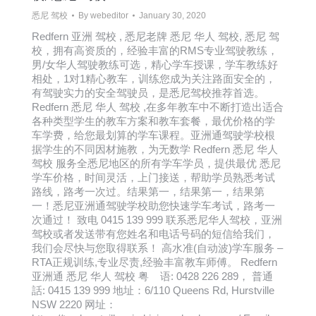
悉尼 驾校
By
webeditor
January 30, 2020
Redfern 亚洲 驾校 , 悉尼老牌 悉尼 华人 驾校, 悉尼 驾
校，拥有高资质的，经验丰富的RMS专业驾驶教练，
男/女华人驾驶教练可选，精心学车授课，学车教练好
相处，1对1精心教车，训练您成为关注路面安全的，
有驾驶实力的安全驾驶员，是悉尼驾校推荐首选。
Redfern 悉尼 华人 驾校 ,在多年教车中不断打造出适合
各种类型学生的教车方案和教车套餐，最优价格的学
车学费，给您最划算的学车课程。亚洲通驾驶学校根
据学生的不同因材施教，为无数学 Redfern 悉尼 华人
驾校 服务全悉尼地区的所有学车学员，提供最优 悉尼
学车价格，时间灵活，上门接送，帮助学员熟悉考试
路线，路考一次过。结果第一，结果第一，结果第
一！悉尼亚洲通驾驶学校助您快速学车考试，路考一
次通过！ 致电 0415 139 999 联系悉尼华人驾校，亚洲
驾校或者发送带有您姓名和电话号码的短信给我们，
我们会尽快与您取得联系！ 高水准(自动波)学车服务 –
RTA正规训练,专业尽责,经验丰富教车师傅。 Redfern
亚洲通 悉尼 华人 驾校 粤 语: 0428 226 289， 普通
話: 0415 139 999 地址：6/110 Queens Rd, Hurstville
NSW 2220 网址：