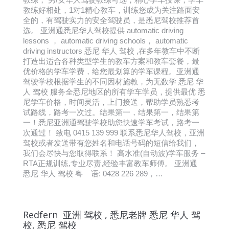
教练好相处，1对1精心教车，训练您成为关注路面安
全的，有驾驶实力的安全驾驶员，是悉尼驾校推荐首
选。 亚洲通悉尼华人驾校提供 automatic driving
lessons ， automatic driving schools， automatic
driving instructors 悉尼 华人 驾校 ,在多年教车中不断
打造出适合各种类型学生的教车方案和教车套餐，最
优价格的学车学费，给您最划算的学车课程。亚洲通
驾驶学校根据学生的不同因材施教，为无数学 悉尼 华
人 驾校 服务全悉尼地区的所有学车学员，提供最优 悉
尼学车价格，时间灵活，上门接送，帮助学员熟悉考
试路线，路考一次过。结果第一，结果第一，结果第
一！悉尼亚洲通驾驶学校助您快速学车考试，路考一
次通过！ 致电 0415 139 999 联系悉尼华人驾校，亚洲
驾校或者发送带有您姓名和电话号码的短信给我们，
我们会尽快与您取得联系！ 高水准(自动波)学车服务 –
RTA正规训练,专业尽责,经验丰富教车师傅。 亚洲通
悉尼 华人 驾校 粤 语: 0428 226 289，…
Redfern 亚洲 驾校 , 悉尼老牌 悉尼 华人 驾
校, 悉尼 驾校