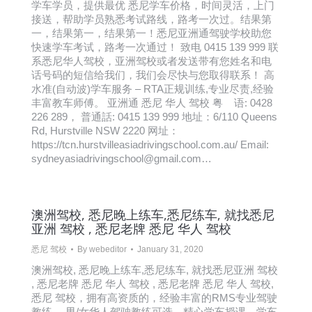
学车学员，提供最优 悉尼学车价格，时间灵活，上门
接送，帮助学员熟悉考试路线，路考一次过。结果第
一，结果第一，结果第一！悉尼亚洲通驾驶学校助您
快速学车考试，路考一次通过！ 致电 0415 139 999 联
系悉尼华人驾校，亚洲驾校或者发送带有您姓名和电
话号码的短信给我们，我们会尽快与您取得联系！ 高
水准(自动波)学车服务 – RTA正规训练,专业尽责,经验
丰富教车师傅。 亚洲通 悉尼 华人 驾校 粤 语: 0428
226 289， 普通話: 0415 139 999 地址：6/110 Queens
Rd, Hurstville NSW 2220 网址：
https://tcn.hurstvilleasiadrivingschool.com.au/ Email:
sydneyasiadrivingschool@gmail.com…
澳洲驾校, 悉尼晚上练车,悉尼练车, 就找悉尼
亚洲 驾校 , 悉尼老牌 悉尼 华人 驾校
悉尼 驾校
By
webeditor
January 31, 2020
澳洲驾校, 悉尼晚上练车,悉尼练车, 就找悉尼亚洲 驾校
, 悉尼老牌 悉尼 华人 驾校 , 悉尼老牌 悉尼 华人 驾校,
悉尼 驾校，拥有高资质的，经验丰富的RMS专业驾驶
教练， 男/女华人驾驶教练可选，精心学车授课，学车