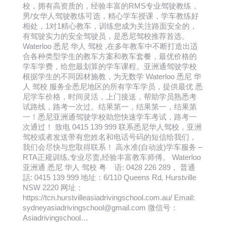
校，拥有高资质的，经验丰富的RMS专业驾驶教练，
男/女华人驾驶教练可选，精心学车授课，学车教练好
相处，1对1精心教车，训练您成为关注路面安全的，
有驾驶实力的安全驾驶员，是悉尼驾校推荐首选。
Waterloo 悉尼 华人 驾校 ,在多年教车中不断打造出适
合各种类型学生的教车方案和教车套餐，最优价格的
学车学费，给您最划算的学车课程。亚洲通驾驶学校
根据学生的不同因材施教，为无数学 Waterloo 悉尼 华
人 驾校 服务全悉尼地区的所有学车学员，提供最优 悉
尼学车价格，时间灵活，上门接送，帮助学员熟悉考
试路线，路考一次过。结果第一，结果第一，结果第
一！悉尼亚洲通驾驶学校助您快速学车考试，路考一
次通过！ 致电 0415 139 999 联系悉尼华人驾校，亚洲
驾校或者发送带有您姓名和电话号码的短信给我们，
我们会尽快与您取得联系！ 高水准(自动波)学车服务 –
RTA正规训练,专业尽责,经验丰富教车师傅。 Waterloo
亚洲通 悉尼 华人 驾校 粤 语: 0428 226 289， 普通
話: 0415 139 999 地址：6/110 Queens Rd, Hurstville
NSW 2220 网址：
https://tcn.hurstvilleasiadrivingschool.com.au/ Email:
sydneyasiadrivingschool@gmail.com 微信号：
Asiadrivingschool…