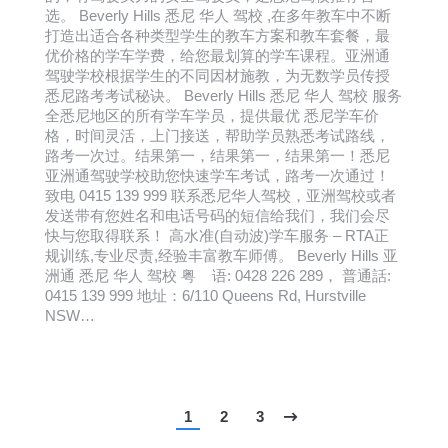
选。 Beverly Hills 悉尼 华人 驾校 ,在多年教车中不断
打造出适合各种类型学生的教车方案和教车套餐，最
优价格的学车学费，给您最划算的学车课程。亚洲通
驾驶学校根据学生的不同因材施教，为无数学员传授
悉尼路考考试秘诀。 Beverly Hills 悉尼 华人 驾校 服务
全悉尼地区的所有学车学员，提供最优 悉尼学车价
格，时间灵活，上门接送，帮助学员熟悉考试路线，
路考一次过。结果第一，结果第一，结果第一！悉尼
亚洲通驾驶学校助您快速学车考试，路考一次通过！
致电 0415 139 999 联系悉尼华人驾校，亚洲驾校或者
发送带有您姓名和电话号码的短信给我们，我们会尽
快与您取得联系！ 高水准(自动波)学车服务 – RTA正
规训练,专业尽责,经验丰富教车师傅。 Beverly Hills 亚
洲通 悉尼 华人 驾校 粤 语: 0428 226 289， 普通話:
0415 139 999 地址：6/110 Queens Rd, Hurstville
NSW…
1
2
3