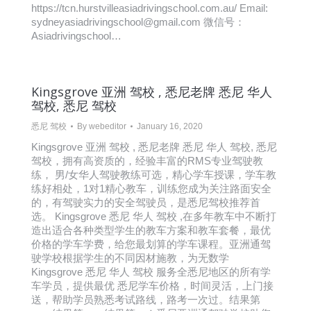
https://tcn.hurstvilleasiadrivingschool.com.au/ Email:
sydneyasiadrivingschool@gmail.com 微信号：
Asiadrivingschool…
Kingsgrove 亚洲 驾校 , 悉尼老牌 悉尼 华人
驾校, 悉尼 驾校
悉尼 驾校
By
webeditor
January 16, 2020
Kingsgrove 亚洲 驾校 , 悉尼老牌 悉尼 华人 驾校, 悉尼
驾校，拥有高资质的，经验丰富的RMS专业驾驶教
练， 男/女华人驾驶教练可选，精心学车授课，学车教
练好相处，1对1精心教车，训练您成为关注路面安全
的，有驾驶实力的安全驾驶员，是悉尼驾校推荐首
选。 Kingsgrove 悉尼 华人 驾校 ,在多年教车中不断打
造出适合各种类型学生的教车方案和教车套餐，最优
价格的学车学费，给您最划算的学车课程。亚洲通驾
驶学校根据学生的不同因材施教，为无数学
Kingsgrove 悉尼 华人 驾校 服务全悉尼地区的所有学
车学员，提供最优 悉尼学车价格，时间灵活，上门接
送，帮助学员熟悉考试路线，路考一次过。结果第