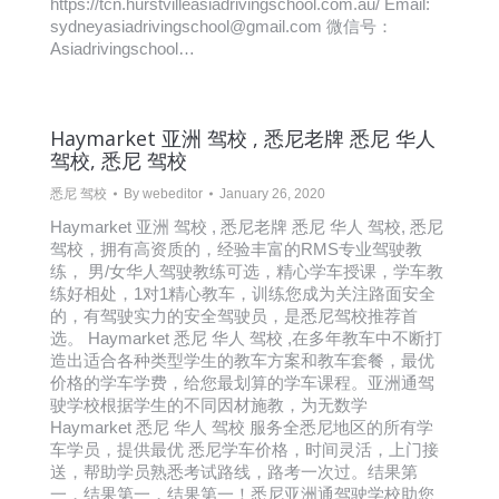
https://tcn.hurstvilleasiadrivingschool.com.au/ Email:
sydneyasiadrivingschool@gmail.com 微信号：
Asiadrivingschool…
Haymarket 亚洲 驾校 , 悉尼老牌 悉尼 华人
驾校, 悉尼 驾校
悉尼 驾校
By
webeditor
January 26, 2020
Haymarket 亚洲 驾校 , 悉尼老牌 悉尼 华人 驾校, 悉尼
驾校，拥有高资质的，经验丰富的RMS专业驾驶教
练， 男/女华人驾驶教练可选，精心学车授课，学车教
练好相处，1对1精心教车，训练您成为关注路面安全
的，有驾驶实力的安全驾驶员，是悉尼驾校推荐首
选。 Haymarket 悉尼 华人 驾校 ,在多年教车中不断打
造出适合各种类型学生的教车方案和教车套餐，最优
价格的学车学费，给您最划算的学车课程。亚洲通驾
驶学校根据学生的不同因材施教，为无数学
Haymarket 悉尼 华人 驾校 服务全悉尼地区的所有学
车学员，提供最优 悉尼学车价格，时间灵活，上门接
送，帮助学员熟悉考试路线，路考一次过。结果第
一，结果第一，结果第一！悉尼亚洲通驾驶学校助您