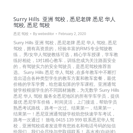
Surry Hills 亚洲 驾校 , 悉尼老牌 悉尼 华人
驾校, 悉尼 驾校
悉尼 驾校
By
webeditor
February 2, 2020
Surry Hills 亚洲 驾校 , 悉尼老牌 悉尼 华人 驾校, 悉尼
驾校，拥有高资质的，经验丰富的RMS专业驾驶教
练， 男/女华人驾驶教练可选，精心学车授课，学车教
练好相处，1对1精心教车，训练您成为关注路面安全
的，有驾驶实力的安全驾驶员，是悉尼驾校推荐首
选。 Surry Hills 悉尼 华人 驾校 ,在多年教车中不断打
造出适合各种类型学生的教车方案和教车套餐，最优
价格的学车学费，给您最划算的学车课程。亚洲通驾
驶学校根据学生的不同因材施教，为无数学 Surry Hills
悉尼 华人 驾校 服务全悉尼地区的所有学车学员，提供
最优 悉尼学车价格，时间灵活，上门接送，帮助学员
熟悉考试路线，路考一次过。结果第一，结果第一，
结果第一！悉尼亚洲通驾驶学校助您快速学车考试，
路考一次通过！ 致电 0415 139 999 联系悉尼华人驾
校，亚洲驾校或者发送带有您姓名和电话号码的短信
给我们，我们会尽快与您取得联系！ 高水准(自动波)