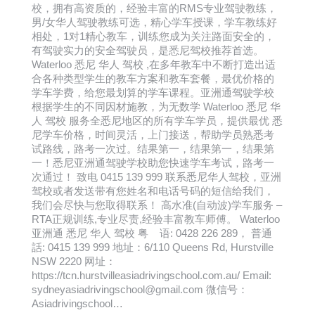
校，拥有高资质的，经验丰富的RMS专业驾驶教练，
男/女华人驾驶教练可选，精心学车授课，学车教练好
相处，1对1精心教车，训练您成为关注路面安全的，
有驾驶实力的安全驾驶员，是悉尼驾校推荐首选。
Waterloo 悉尼 华人 驾校 ,在多年教车中不断打造出适
合各种类型学生的教车方案和教车套餐，最优价格的
学车学费，给您最划算的学车课程。亚洲通驾驶学校
根据学生的不同因材施教，为无数学 Waterloo 悉尼 华
人 驾校 服务全悉尼地区的所有学车学员，提供最优 悉
尼学车价格，时间灵活，上门接送，帮助学员熟悉考
试路线，路考一次过。结果第一，结果第一，结果第
一！悉尼亚洲通驾驶学校助您快速学车考试，路考一
次通过！ 致电 0415 139 999 联系悉尼华人驾校，亚洲
驾校或者发送带有您姓名和电话号码的短信给我们，
我们会尽快与您取得联系！ 高水准(自动波)学车服务 –
RTA正规训练,专业尽责,经验丰富教车师傅。 Waterloo
亚洲通 悉尼 华人 驾校 粤 语: 0428 226 289， 普通
話: 0415 139 999 地址：6/110 Queens Rd, Hurstville
NSW 2220 网址：
https://tcn.hurstvilleasiadrivingschool.com.au/ Email:
sydneyasiadrivingschool@gmail.com 微信号：
Asiadrivingschool…