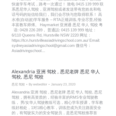
快速学车考试，路考一次通过！ 致电 0415 139 999 联
系悉尼华人驾校，亚洲驾校或者发送带有您姓名和电
话号码的短信给我们，我们会尽快与您取得联系！ 高
水准(自动波)学车服务 – RTA正规训练,专业尽责,经验
丰富教车师傅。 Haymarket 亚洲通 悉尼 华人 驾校 粤
语: 0428 226 289， 普通話: 0415 139 999 地址：
6/110 Queens Rd, Hurstville NSW 2220 网址：
https://tcn.hurstvilleasiadrivingschool.com.au/ Email:
sydneyasiadrivingschool@gmail.com 微信号：
Asiadrivingschool…
Alexandria 亚洲 驾校 , 悉尼老牌 悉尼 华人
驾校, 悉尼 驾校
悉尼 驾校
By
webeditor
January 23, 2020
Alexandria 亚洲 驾校 , 悉尼老牌 悉尼 华人 驾校, 悉尼
驾校，拥有高资质的，经验丰富的RMS专业驾驶教
练， 男/女华人驾驶教练可选，精心学车授课，学车教
练好相处，1对1精心教车，训练您成为关注路面安全
的，有驾驶实力的安全驾驶员，是悉尼驾校推荐首