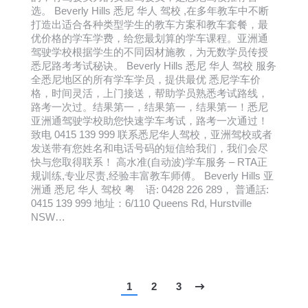
选。 Beverly Hills 悉尼 华人 驾校 ,在多年教车中不断
打造出适合各种类型学生的教车方案和教车套餐，最
优价格的学车学费，给您最划算的学车课程。亚洲通
驾驶学校根据学生的不同因材施教，为无数学员传授
悉尼路考考试秘诀。 Beverly Hills 悉尼 华人 驾校 服务
全悉尼地区的所有学车学员，提供最优 悉尼学车价
格，时间灵活，上门接送，帮助学员熟悉考试路线，
路考一次过。结果第一，结果第一，结果第一！悉尼
亚洲通驾驶学校助您快速学车考试，路考一次通过！
致电 0415 139 999 联系悉尼华人驾校，亚洲驾校或者
发送带有您姓名和电话号码的短信给我们，我们会尽
快与您取得联系！ 高水准(自动波)学车服务 – RTA正
规训练,专业尽责,经验丰富教车师傅。 Beverly Hills 亚
洲通 悉尼 华人 驾校 粤 语: 0428 226 289， 普通話:
0415 139 999 地址：6/110 Queens Rd, Hurstville
NSW…
1
2
3