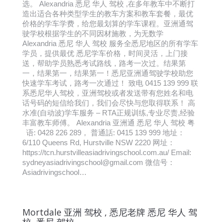
选。 Alexandria 悉尼 华人 驾校 ,在多年教车中不断打
造出适合各种类型学生的教车方案和教车套餐，最优
价格的学车学费，给您最划算的学车课程。亚洲通驾
驶学校根据学生的不同因材施教，为无数学
Alexandria 悉尼 华人 驾校 服务全悉尼地区的所有学车
学员，提供最优 悉尼学车价格，时间灵活，上门接
送，帮助学员熟悉考试路线，路考一次过。结果第
一，结果第一，结果第一！悉尼亚洲通驾驶学校助您
快速学车考试，路考一次通过！ 致电 0415 139 999 联
系悉尼华人驾校，亚洲驾校或者发送带有您姓名和电
话号码的短信给我们，我们会尽快与您取得联系！ 高
水准(自动波)学车服务 – RTA正规训练,专业尽责,经验
丰富教车师傅。 Alexandria 亚洲通 悉尼 华人 驾校 粤
语: 0428 226 289， 普通話: 0415 139 999 地址：
6/110 Queens Rd, Hurstville NSW 2220 网址：
https://tcn.hurstvilleasiadrivingschool.com.au/ Email:
sydneyasiadrivingschool@gmail.com 微信号：
Asiadrivingschool…
Mortdale 亚洲 驾校 , 悉尼老牌 悉尼 华人 驾