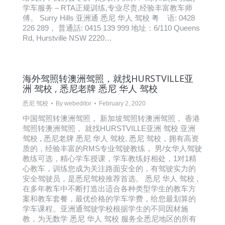
学车服务 – RTA正规训练,专业尽责,经验丰富教车师
傅。 Surry Hills 亚洲通 悉尼 华人 驾校 粤 语: 0428
226 289， 普通話: 0415 139 999 地址：6/110 Queens
Rd, Hurstville NSW 2220…
海外驾照转澳洲驾照，就找HURSTVILLE亚
洲 驾校 , 悉尼老牌 悉尼 华人 驾校
悉尼 驾校
By
webeditor
February 2, 2020
中国驾照转澳洲驾照， 新加坡驾照转澳洲驾照， 香港
驾照转澳洲驾照， 就找HURSTVILLE亚洲 驾校 亚洲
驾校 , 悉尼老牌 悉尼 华人 驾校, 悉尼 驾校，拥有高资
质的，经验丰富的RMS专业驾驶教练， 男/女华人驾驶
教练可选，精心学车授课，学车教练好相处，1对1精
心教车，训练您成为关注路面安全的，有驾驶实力的
安全驾驶员，是悉尼驾校推荐首选。 悉尼 华人 驾校 ,
在多年教车中不断打造出适合各种类型学生的教车方
案和教车套餐，最优价格的学车学费，给您最划算的
学车课程。亚洲通驾驶学校根据学生的不同因材施
教，为无数学 悉尼 华人 驾校 服务全悉尼地区的所有