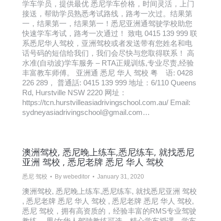
学车学员，提供最优 悉尼学车价格，时间灵活，上门
接送，帮助学员熟悉考试路线，路考一次过。结果第
一，结果第一，结果第一！悉尼亚洲通驾驶学校助您
快速学车考试，路考一次通过！ 致电 0415 139 999 联
系悉尼华人驾校，亚洲驾校或者发送带有您姓名和电
话号码的短信给我们，我们会尽快与您取得联系！ 高
水准(自动波)学车服务 – RTA正规训练,专业尽责,经验
丰富教车师傅。 亚洲通 悉尼 华人 驾校 粤 语: 0428
226 289， 普通話: 0415 139 999 地址：6/110 Queens
Rd, Hurstville NSW 2220 网址：
https://tcn.hurstvilleasiadrivingschool.com.au/ Email:
sydneyasiadrivingschool@gmail.com…
澳洲驾校, 悉尼晚上练车,悉尼练车, 就找悉尼
亚洲 驾校 , 悉尼老牌 悉尼 华人 驾校
悉尼 驾校
By
webeditor
January 31, 2020
澳洲驾校, 悉尼晚上练车,悉尼练车, 就找悉尼亚洲 驾校
, 悉尼老牌 悉尼 华人 驾校 , 悉尼老牌 悉尼 华人 驾校,
悉尼 驾校，拥有高资质的，经验丰富的RMS专业驾驶
教练， 男/女华人驾驶教练可选，精心学车授课，学车