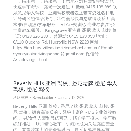
一，结果第一，结果第一！悉尼亚洲通驾驶学校助您
快速学车考试，路考一次通过！ 致电 0415 139 999 联
系悉尼华人驾校，亚洲驾校或者发送带有您姓名和电
话号码的短信给我们，我们会尽快与您取得联系！ 高
水准(自动波)学车服务 – RTA正规训练,专业尽责,经验
丰富教车师傅。 Kingsgrove 亚洲通 悉尼 华人 驾校 粤
语: 0428 226 289， 普通話: 0415 139 999 地址：
6/110 Queens Rd, Hurstville NSW 2220 网址：
https://tcn.hurstvilleasiadrivingschool.com.au/ Email:
sydneyasiadrivingschool@gmail.com 微信号：
Asiadrivingschool…
Beverly Hills 亚洲 驾校 , 悉尼老牌 悉尼 华人
驾校, 悉尼 驾校
悉尼 驾校
By
webeditor
January 12, 2020
Beverly Hills 亚洲 驾校 , 悉尼老牌 悉尼 华人 驾校, 悉
尼 驾校，拥有高资质的，经验丰富的RMS专业驾驶教
练， 男/女华人驾驶教练可选，精心学车授课，学车教
练好相处，1对1精心教车，训练您成为关注路面安全
的，有驾驶实力的安全驾驶员，是悉尼驾校推荐首