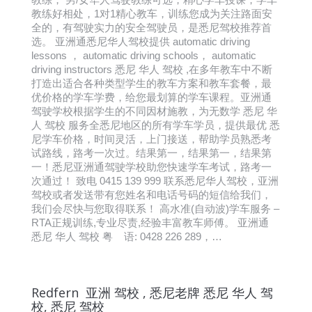
教练好相处，1对1精心教车，训练您成为关注路面安
全的，有驾驶实力的安全驾驶员，是悉尼驾校推荐首
选。 亚洲通悉尼华人驾校提供 automatic driving
lessons ， automatic driving schools， automatic
driving instructors 悉尼 华人 驾校 ,在多年教车中不断
打造出适合各种类型学生的教车方案和教车套餐，最
优价格的学车学费，给您最划算的学车课程。亚洲通
驾驶学校根据学生的不同因材施教，为无数学 悉尼 华
人 驾校 服务全悉尼地区的所有学车学员，提供最优 悉
尼学车价格，时间灵活，上门接送，帮助学员熟悉考
试路线，路考一次过。结果第一，结果第一，结果第
一！悉尼亚洲通驾驶学校助您快速学车考试，路考一
次通过！ 致电 0415 139 999 联系悉尼华人驾校，亚洲
驾校或者发送带有您姓名和电话号码的短信给我们，
我们会尽快与您取得联系！ 高水准(自动波)学车服务 –
RTA正规训练,专业尽责,经验丰富教车师傅。 亚洲通
悉尼 华人 驾校 粤 语: 0428 226 289，…
Redfern 亚洲 驾校 , 悉尼老牌 悉尼 华人 驾
校, 悉尼 驾校