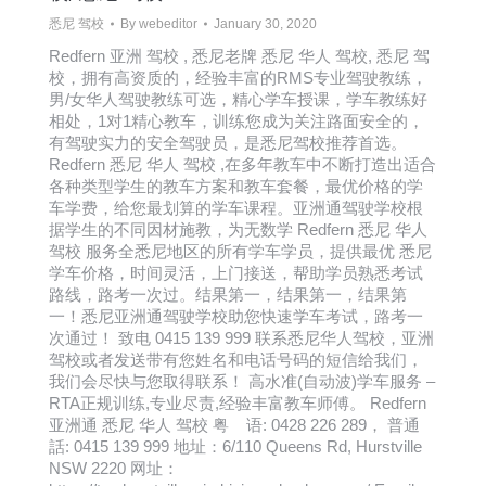
悉尼 驾校
By
webeditor
January 30, 2020
Redfern 亚洲 驾校 , 悉尼老牌 悉尼 华人 驾校, 悉尼 驾
校，拥有高资质的，经验丰富的RMS专业驾驶教练，
男/女华人驾驶教练可选，精心学车授课，学车教练好
相处，1对1精心教车，训练您成为关注路面安全的，
有驾驶实力的安全驾驶员，是悉尼驾校推荐首选。
Redfern 悉尼 华人 驾校 ,在多年教车中不断打造出适合
各种类型学生的教车方案和教车套餐，最优价格的学
车学费，给您最划算的学车课程。亚洲通驾驶学校根
据学生的不同因材施教，为无数学 Redfern 悉尼 华人
驾校 服务全悉尼地区的所有学车学员，提供最优 悉尼
学车价格，时间灵活，上门接送，帮助学员熟悉考试
路线，路考一次过。结果第一，结果第一，结果第
一！悉尼亚洲通驾驶学校助您快速学车考试，路考一
次通过！ 致电 0415 139 999 联系悉尼华人驾校，亚洲
驾校或者发送带有您姓名和电话号码的短信给我们，
我们会尽快与您取得联系！ 高水准(自动波)学车服务 –
RTA正规训练,专业尽责,经验丰富教车师傅。 Redfern
亚洲通 悉尼 华人 驾校 粤 语: 0428 226 289， 普通
話: 0415 139 999 地址：6/110 Queens Rd, Hurstville
NSW 2220 网址：