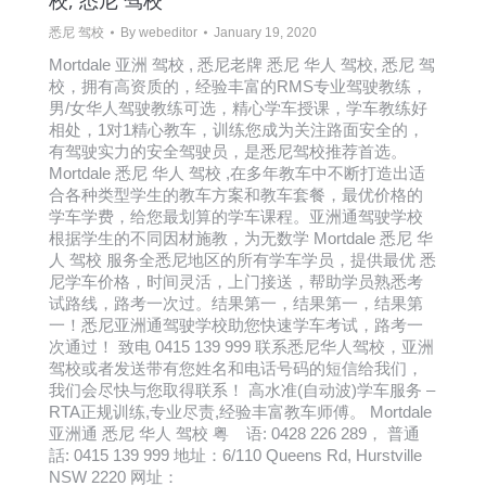
校, 悉尼 驾校
悉尼 驾校
By
webeditor
January 19, 2020
Mortdale 亚洲 驾校 , 悉尼老牌 悉尼 华人 驾校, 悉尼 驾
校，拥有高资质的，经验丰富的RMS专业驾驶教练，
男/女华人驾驶教练可选，精心学车授课，学车教练好
相处，1对1精心教车，训练您成为关注路面安全的，
有驾驶实力的安全驾驶员，是悉尼驾校推荐首选。
Mortdale 悉尼 华人 驾校 ,在多年教车中不断打造出适
合各种类型学生的教车方案和教车套餐，最优价格的
学车学费，给您最划算的学车课程。亚洲通驾驶学校
根据学生的不同因材施教，为无数学 Mortdale 悉尼 华
人 驾校 服务全悉尼地区的所有学车学员，提供最优 悉
尼学车价格，时间灵活，上门接送，帮助学员熟悉考
试路线，路考一次过。结果第一，结果第一，结果第
一！悉尼亚洲通驾驶学校助您快速学车考试，路考一
次通过！ 致电 0415 139 999 联系悉尼华人驾校，亚洲
驾校或者发送带有您姓名和电话号码的短信给我们，
我们会尽快与您取得联系！ 高水准(自动波)学车服务 –
RTA正规训练,专业尽责,经验丰富教车师傅。 Mortdale
亚洲通 悉尼 华人 驾校 粤 语: 0428 226 289， 普通
話: 0415 139 999 地址：6/110 Queens Rd, Hurstville
NSW 2220 网址：