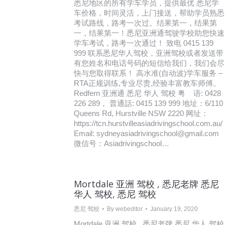
悉尼地区的所有学车学员，提供最优 悉尼学
车价格，时间灵活，上门接送，帮助学员熟悉
考试路线，路考一次过。结果第一，结果第
一，结果第一！悉尼亚洲通驾驶学校助您快速
学车考试，路考一次通过！ 致电 0415 139
999 联系悉尼华人驾校，亚洲驾校或者发送带
有您姓名和电话号码的短信给我们，我们会尽
快与您取得联系！ 高水准(自动波)学车服务 –
RTA正规训练,专业尽责,经验丰富教车师傅。
Redfern 亚洲通 悉尼 华人 驾校 粤 语: 0428
226 289， 普通話: 0415 139 999 地址：6/110
Queens Rd, Hurstville NSW 2220 网址：
https://tcn.hurstvilleasiadrivingschool.com.au/
Email: sydneyasiadrivingschool@gmail.com
微信号：Asiadrivingschool…
Mortdale 亚洲 驾校 , 悉尼老牌 悉尼
华人 驾校, 悉尼 驾校
悉尼 驾校
By
webeditor
January 19, 2020
Mortdale 亚洲 驾校 , 悉尼老牌 悉尼 华人 驾校