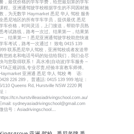
餐，最优价格的学车学费，给您最划算的学车
课程。亚洲通驾驶学校根据学生的不同因材施
教，为无数学 Haymarket 悉尼 华人 驾校 服务
全悉尼地区的所有学车学员，提供最优 悉尼
学车价格，时间灵活，上门接送，帮助学员熟
悉考试路线，路考一次过。结果第一，结果第
一，结果第一！悉尼亚洲通驾驶学校助您快速
学车考试，路考一次通过！ 致电 0415 139
999 联系悉尼华人驾校，亚洲驾校或者发送带
有您姓名和电话号码的短信给我们，我们会尽
快与您取得联系！ 高水准(自动波)学车服务 –
RTA正规训练,专业尽责,经验丰富教车师傅。
Haymarket 亚洲通 悉尼 华人 驾校 粤 语:
0428 226 289， 普通話: 0415 139 999 地址：
6/110 Queens Rd, Hurstville NSW 2220 网
址：
https://tcn.hurstvilleasiadrivingschool.com.au/
Email: sydneyasiadrivingschool@gmail.com
微信号：Asiadrivingschool…
Kingsgrove 亚洲 驾校 , 悉尼老牌 悉