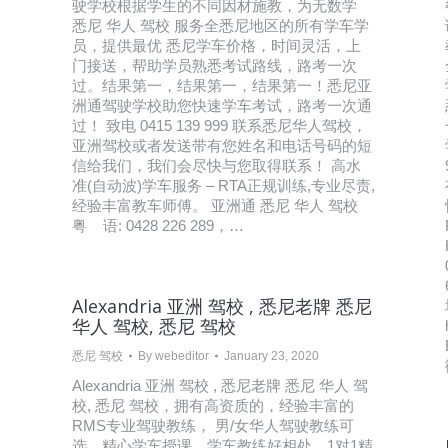
驶学校根据学生的不同因材施教，为无数学
悉尼 华人 驾校 服务全悉尼地区的所有学车学
员，提供最优 悉尼学车价格，时间灵活，上
门接送，帮助学员熟悉考试路线，路考一次
过。结果第一，结果第一，结果第一！悉尼亚
洲通驾驶学校助您快速学车考试，路考一次通
过！ 致电 0415 139 999 联系悉尼华人驾校，
亚洲驾校或者发送带有您姓名和电话号码的短
信给我们，我们会尽快与您取得联系！ 高水
准(自动波)学车服务 – RTA正规训练,专业尽责,
经验丰富教车师傅。 亚洲通 悉尼 华人 驾校
粤 语: 0428 226 289，…
Alexandria 亚洲 驾校 , 悉尼老牌 悉尼
华人 驾校, 悉尼 驾校
悉尼 驾校
By
webeditor
January 23, 2020
Alexandria 亚洲 驾校 , 悉尼老牌 悉尼 华人 驾
校, 悉尼 驾校，拥有高资质的，经验丰富的
RMS专业驾驶教练， 男/女华人驾驶教练可
,
选，精心学车授课，学车教练好相处，1对1精