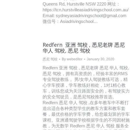
Queens Rd, Hurstville NSW 2220 网址：
https://tcn.hurstvilleasiadrivingschool.com.au/
Email: sydneyasiadrivingschool@gmail.com
微信号：Asiadrivingschool…
Redfern 亚洲 驾校 , 悉尼老牌 悉尼
华人 驾校, 悉尼 驾校
悉尼 驾校
By
webeditor
January 30, 2020
Redfern 亚洲 驾校 , 悉尼老牌 悉尼 华人 驾校,
悉尼 驾校，拥有高资质的，经验丰富的RMS
专业驾驶教练， 男/女华人驾驶教练可选，精
心学车授课，学车教练好相处，1对1精心教
车，训练您成为关注路面安全的，有驾驶实力
的安全驾驶员，是悉尼驾校推荐首选。
Redfern 悉尼 华人 驾校 ,在多年教车中不断打
造出适合各种类型学生的教车方案和教车套
餐，最优价格的学车学费，给您最划算的学车
课程。亚洲通驾驶学校根据学生的不同因材施
教，为无数学 Redfern 悉尼 华人 驾校 服务全