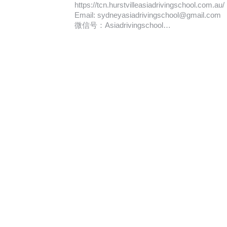
https://tcn.hurstvilleasiadrivingschool.com.au/
Email: sydneyasiadrivingschool@gmail.com
微信号：Asiadrivingschool…