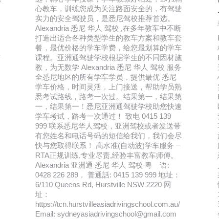
心教车，训练您成为关注路面安全的，有驾驶
实力的安全驾驶员，是悉尼驾校推荐首选。
Alexandria 悉尼 华人 驾校 ,在多年教车中不断
打造出适合各种类型学生的教车方案和教车套
餐，最优价格的学车学费，给您最划算的学车
打
课程。亚洲通驾驶学校根据学生的不同因材施
教，为无数学 Alexandria 悉尼 华人 驾校 服务
全悉尼地区的所有学车学员，提供最优 悉尼
学车价格，时间灵活，上门接送，帮助学员熟
全
悉考试路线，路考一次过。结果第一，结果第
一，结果第一！悉尼亚洲通驾驶学校助您快速
学车考试，路考一次通过！ 致电 0415 139
999 联系悉尼华人驾校，亚洲驾校或者发送带
有您姓名和电话号码的短信给我们，我们会尽
快与您取得联系！ 高水准(自动波)学车服务 –
RTA正规训练,专业尽责,经验丰富教车师傅。
Alexandria 亚洲通 悉尼 华人 驾校 粤 语:
0428 226 289， 普通話: 0415 139 999 地址：
6/110 Queens Rd, Hurstville NSW 2220 网
址：
https://tcn.hurstvilleasiadrivingschool.com.au/
Email: sydneyasiadrivingschool@gmail.com