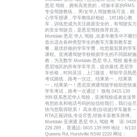
悉尼 驾校，拥有高资质的，经验丰富的RMS
专业驾驶教练， 男/女华人驾驶教练可选，精
心学车授课，学车教练好相处，1对1精心教
车，训练您成为关注路面安全的，有驾驶实力
的安全驾驶员，是悉尼驾校推荐首选。
Mortdale 悉尼 华人 驾校 ,在多年教车中不断
造出适合各种类型学生的教车方案和教车套
餐，最优价格的学车学费，给您最划算的学车
课程。亚洲通驾驶学校根据学生的不同因材施
教，为无数学 Mortdale 悉尼 华人 驾校 服务
悉尼地区的所有学车学员，提供最优 悉尼学
车价格，时间灵活，上门接送，帮助学员熟悉
考试路线，路考一次过。结果第一，结果第
一，结果第一！悉尼亚洲通驾驶学校助您快速
学车考试，路考一次通过！ 致电 0415 139
999 联系悉尼华人驾校，亚洲驾校或者发送带
有您姓名和电话号码的短信给我们，我们会尽
快与您取得联系！ 高水准(自动波)学车服务 –
RTA正规训练,专业尽责,经验丰富教车师傅。
Mortdale 亚洲通 悉尼 华人 驾校 粤 语: 0428
226 289， 普通話: 0415 139 999 地址：6/110
Queens Rd, Hurstville NSW 2220 网址：