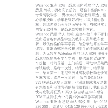
Waterloo 亚洲 驾校 , 悉尼老牌 悉尼 华人 驾校
悉尼 驾校，拥有高资质的，经验丰富的RMS
专业驾驶教练， 男/女华人驾驶教练可选，精
心学车授课，学车教练好相处，1对1精心教
车，训练您成为关注路面安全的，有驾驶实力
的安全驾驶员，是悉尼驾校推荐首选。
Waterloo 悉尼 华人 驾校 ,在多年教车中不断
造出适合各种类型学生的教车方案和教车套
餐，最优价格的学车学费，给您最划算的学车
课程。亚洲通驾驶学校根据学生的不同因材施
教，为无数学 Waterloo 悉尼 华人 驾校 服务
悉尼地区的所有学车学员，提供最优 悉尼学
车价格，时间灵活，上门接送，帮助学员熟悉
考试路线，路考一次过。结果第一，结果第
一，结果第一！悉尼亚洲通驾驶学校助您快速
学车考试，路考一次通过！ 致电 0415 139
999 联系悉尼华人驾校，亚洲驾校或者发送带
有您姓名和电话号码的短信给我们，我们会尽
快与您取得联系！ 高水准(自动波)学车服务 –
RTA正规训练,专业尽责,经验丰富教车师傅。
Waterloo 亚洲通 悉尼 华人 驾校 粤 语: 0428
226 289， 普通話: 0415 139 999 地址：6/110