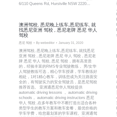
6/110 Queens Rd, Hurstville NSW 2220…
澳洲驾校, 悉尼晚上练车,悉尼练车, 就
找悉尼亚洲 驾校 , 悉尼老牌 悉尼 华人
驾校
悉尼 驾校
By
webeditor
January 31, 2020
澳洲驾校, 悉尼晚上练车,悉尼练车, 就找悉尼
亚洲 驾校 , 悉尼老牌 悉尼 华人 驾校 , 悉尼老
牌 悉尼 华人 驾校, 悉尼 驾校，拥有高资质
的，经验丰富的RMS专业驾驶教练， 男/女华
人驾驶教练可选，精心学车授课，学车教练好
相处，1对1精心教车，训练您成为关注路面安
全的，有驾驶实力的安全驾驶员，是悉尼驾校
推荐首选。 亚洲通悉尼华人驾校提供
automatic driving lessons ， automatic driving
schools， automatic driving instructors 悉尼
华人 驾校 ,在多年教车中不断打造出适合各种
类型学生的教车方案和教车套餐，最优价格的
学车学费，给您最划算的学车课程。亚洲通驾