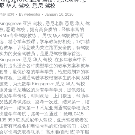
尼 华人 驾校, 悉尼 驾校
悉尼 驾校
By
webeditor
January 16, 2020
Kingsgrove 亚洲 驾校 , 悉尼老牌 悉尼 华人 驾
校, 悉尼 驾校，拥有高资质的，经验丰富的
RMS专业驾驶教练， 男/女华人驾驶教练可
选，精心学车授课，学车教练好相处，1对1精
心教车，训练您成为关注路面安全的，有驾驶
实力的安全驾驶员，是悉尼驾校推荐首选。
Kingsgrove 悉尼 华人 驾校 ,在多年教车中不
断打造出适合各种类型学生的教车方案和教车
套餐，最优价格的学车学费，给您最划算的学
车课程。亚洲通驾驶学校根据学生的不同因材
施教，为无数学 Kingsgrove 悉尼 华人 驾校
服务全悉尼地区的所有学车学员，提供最优
悉尼学车价格，时间灵活，上门接送，帮助学
员熟悉考试路线，路考一次过。结果第一，结
果第一，结果第一！悉尼亚洲通驾驶学校助您
快速学车考试，路考一次通过！ 致电 0415
139 999 联系悉尼华人驾校，亚洲驾校或者发
送带有您姓名和电话号码的短信给我们，我们
会尽快与您取得联系！ 高水准(自动波)学车服