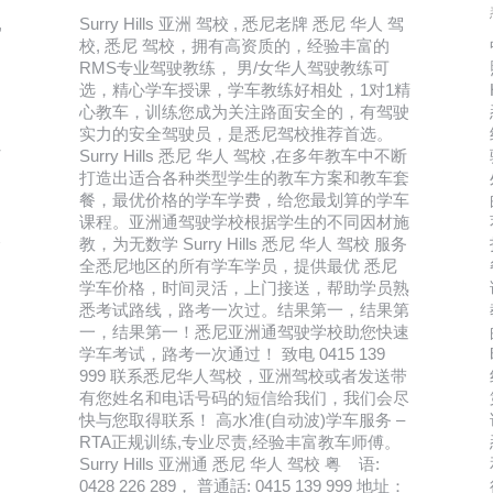
,
Surry Hills 亚洲 驾校 , 悉尼老牌 悉尼 华人 驾
校, 悉尼 驾校，拥有高资质的，经验丰富的
RMS专业驾驶教练， 男/女华人驾驶教练可
选，精心学车授课，学车教练好相处，1对1精
心教车，训练您成为关注路面安全的，有驾驶
实力的安全驾驶员，是悉尼驾校推荐首选。
打
Surry Hills 悉尼 华人 驾校 ,在多年教车中不断
打造出适合各种类型学生的教车方案和教车套
餐，最优价格的学车学费，给您最划算的学车
课程。亚洲通驾驶学校根据学生的不同因材施
全
教，为无数学 Surry Hills 悉尼 华人 驾校 服务
全悉尼地区的所有学车学员，提供最优 悉尼
学车价格，时间灵活，上门接送，帮助学员熟
悉考试路线，路考一次过。结果第一，结果第
一，结果第一！悉尼亚洲通驾驶学校助您快速
学车考试，路考一次通过！ 致电 0415 139
999 联系悉尼华人驾校，亚洲驾校或者发送带
有您姓名和电话号码的短信给我们，我们会尽
快与您取得联系！ 高水准(自动波)学车服务 –
RTA正规训练,专业尽责,经验丰富教车师傅。
Surry Hills 亚洲通 悉尼 华人 驾校 粤 语:
0428 226 289， 普通話: 0415 139 999 地址：