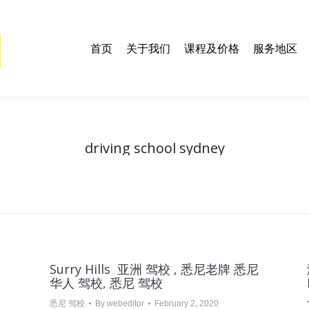
们
课程及价格
服务地区
联系我们
学车资料及技巧
E
首页
关于我们
课程及价格
服务地区
driving school sydney
You are here:
Home
Entries tagged with "driving school sydney"
Surry Hills 亚洲 驾校 , 悉尼老牌 悉尼
华人 驾校, 悉尼 驾校
悉尼 驾校
By
webeditor
February 2, 2020