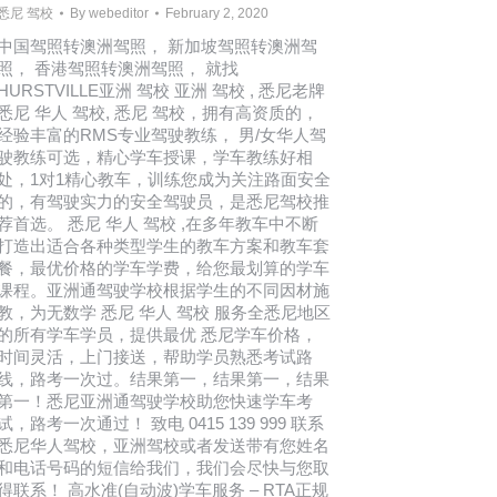
悉尼 驾校
By
webeditor
February 2, 2020
中国驾照转澳洲驾照， 新加坡驾照转澳洲驾
照， 香港驾照转澳洲驾照， 就找
HURSTVILLE亚洲 驾校 亚洲 驾校 , 悉尼老牌
悉尼 华人 驾校, 悉尼 驾校，拥有高资质的，
经验丰富的RMS专业驾驶教练， 男/女华人驾
驶教练可选，精心学车授课，学车教练好相
处，1对1精心教车，训练您成为关注路面安全
的，有驾驶实力的安全驾驶员，是悉尼驾校推
荐首选。 悉尼 华人 驾校 ,在多年教车中不断
打造出适合各种类型学生的教车方案和教车套
餐，最优价格的学车学费，给您最划算的学车
课程。亚洲通驾驶学校根据学生的不同因材施
教，为无数学 悉尼 华人 驾校 服务全悉尼地区
的所有学车学员，提供最优 悉尼学车价格，
时间灵活，上门接送，帮助学员熟悉考试路
线，路考一次过。结果第一，结果第一，结果
第一！悉尼亚洲通驾驶学校助您快速学车考
试，路考一次通过！ 致电 0415 139 999 联系
悉尼华人驾校，亚洲驾校或者发送带有您姓名
和电话号码的短信给我们，我们会尽快与您取
得联系！ 高水准(自动波)学车服务 – RTA正规