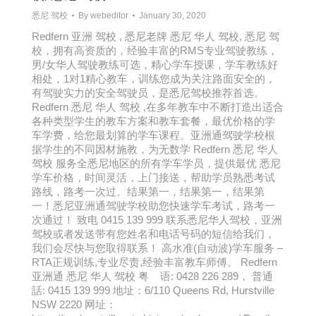
悉尼 驾校
By
webeditor
January 30, 2020
Redfern 亚洲 驾校 , 悉尼老牌 悉尼 华人 驾校, 悉尼 驾
校，拥有高资质的，经验丰富的RMS专业驾驶教练，
男/女华人驾驶教练可选，精心学车授课，学车教练好
相处，1对1精心教车，训练您成为关注路面安全的，
有驾驶实力的安全驾驶员，是悉尼驾校推荐首选。
Redfern 悉尼 华人 驾校 ,在多年教车中不断打造出适合
各种类型学生的教车方案和教车套餐，最优价格的学
车学费，给您最划算的学车课程。亚洲通驾驶学校根
据学生的不同因材施教，为无数学 Redfern 悉尼 华人
驾校 服务全悉尼地区的所有学车学员，提供最优 悉尼
学车价格，时间灵活，上门接送，帮助学员熟悉考试
路线，路考一次过。结果第一，结果第一，结果第
一！悉尼亚洲通驾驶学校助您快速学车考试，路考一
次通过！ 致电 0415 139 999 联系悉尼华人驾校，亚洲
驾校或者发送带有您姓名和电话号码的短信给我们，
我们会尽快与您取得联系！ 高水准(自动波)学车服务 –
RTA正规训练,专业尽责,经验丰富教车师傅。 Redfern
亚洲通 悉尼 华人 驾校 粤 语: 0428 226 289， 普通
話: 0415 139 999 地址：6/110 Queens Rd, Hurstville
NSW 2220 网址：