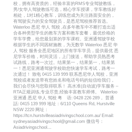
校，拥有高资质的，经验丰富的RMS专业驾驶教练，
男/女华人驾驶教练可选，精心学车授课，学车教练好
相处，1对1精心教车，训练您成为关注路面安全的，
有驾驶实力的安全驾驶员，是悉尼驾校推荐首选。
Waterloo 悉尼 华人 驾校 ,在多年教车中不断打造出适
合各种类型学生的教车方案和教车套餐，最优价格的
学车学费，给您最划算的学车课程。亚洲通驾驶学校
根据学生的不同因材施教，为无数学 Waterloo 悉尼 华
人 驾校 服务全悉尼地区的所有学车学员，提供最优 悉
尼学车价格，时间灵活，上门接送，帮助学员熟悉考
试路线，路考一次过。结果第一，结果第一，结果第
一！悉尼亚洲通驾驶学校助您快速学车考试，路考一
次通过！ 致电 0415 139 999 联系悉尼华人驾校，亚洲
驾校或者发送带有您姓名和电话号码的短信给我们，
我们会尽快与您取得联系！ 高水准(自动波)学车服务 –
RTA正规训练,专业尽责,经验丰富教车师傅。 Waterloo
亚洲通 悉尼 华人 驾校 粤 语: 0428 226 289， 普通
話: 0415 139 999 地址：6/110 Queens Rd, Hurstville
NSW 2220 网址：
https://tcn.hurstvilleasiadrivingschool.com.au/ Email:
sydneyasiadrivingschool@gmail.com 微信号：
Asiadrivingschool…