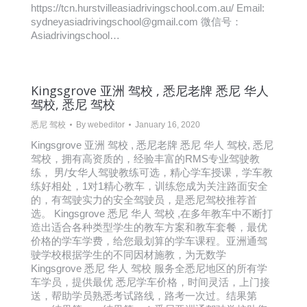
https://tcn.hurstvilleasiadrivingschool.com.au/ Email:
sydneyasiadrivingschool@gmail.com 微信号：
Asiadrivingschool…
Kingsgrove 亚洲 驾校 , 悉尼老牌 悉尼 华人
驾校, 悉尼 驾校
悉尼 驾校
By
webeditor
January 16, 2020
Kingsgrove 亚洲 驾校 , 悉尼老牌 悉尼 华人 驾校, 悉尼
驾校，拥有高资质的，经验丰富的RMS专业驾驶教
练， 男/女华人驾驶教练可选，精心学车授课，学车教
练好相处，1对1精心教车，训练您成为关注路面安全
的，有驾驶实力的安全驾驶员，是悉尼驾校推荐首
选。 Kingsgrove 悉尼 华人 驾校 ,在多年教车中不断打
造出适合各种类型学生的教车方案和教车套餐，最优
价格的学车学费，给您最划算的学车课程。亚洲通驾
驶学校根据学生的不同因材施教，为无数学
Kingsgrove 悉尼 华人 驾校 服务全悉尼地区的所有学
车学员，提供最优 悉尼学车价格，时间灵活，上门接
送，帮助学员熟悉考试路线，路考一次过。结果第