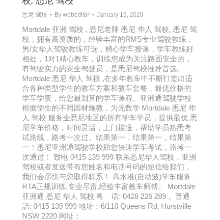
校, 悉尼 驾校
悉尼 驾校
By
webeditor
January 19, 2020
Mortdale 亚洲 驾校 , 悉尼老牌 悉尼 华人 驾校, 悉尼 驾
校，拥有高资质的，经验丰富的RMS专业驾驶教练，
男/女华人驾驶教练可选，精心学车授课，学车教练好
相处，1对1精心教车，训练您成为关注路面安全的，
有驾驶实力的安全驾驶员，是悉尼驾校推荐首选。
Mortdale 悉尼 华人 驾校 ,在多年教车中不断打造出适
合各种类型学生的教车方案和教车套餐，最优价格的
学车学费，给您最划算的学车课程。亚洲通驾驶学校
根据学生的不同因材施教，为无数学 Mortdale 悉尼 华
人 驾校 服务全悉尼地区的所有学车学员，提供最优 悉
尼学车价格，时间灵活，上门接送，帮助学员熟悉考
试路线，路考一次过。结果第一，结果第一，结果第
一！悉尼亚洲通驾驶学校助您快速学车考试，路考一
次通过！ 致电 0415 139 999 联系悉尼华人驾校，亚洲
驾校或者发送带有您姓名和电话号码的短信给我们，
我们会尽快与您取得联系！ 高水准(自动波)学车服务 –
RTA正规训练,专业尽责,经验丰富教车师傅。 Mortdale
亚洲通 悉尼 华人 驾校 粤 语: 0428 226 289， 普通
話: 0415 139 999 地址：6/110 Queens Rd, Hurstville
NSW 2220 网址：