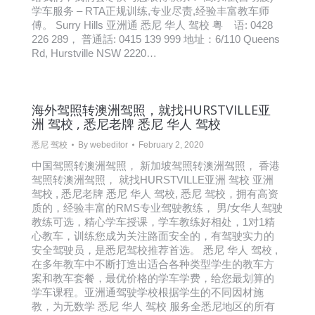
学车服务 – RTA正规训练,专业尽责,经验丰富教车师
傅。 Surry Hills 亚洲通 悉尼 华人 驾校 粤 语: 0428
226 289， 普通話: 0415 139 999 地址：6/110 Queens
Rd, Hurstville NSW 2220…
海外驾照转澳洲驾照，就找HURSTVILLE亚
洲 驾校 , 悉尼老牌 悉尼 华人 驾校
悉尼 驾校
By
webeditor
February 2, 2020
中国驾照转澳洲驾照， 新加坡驾照转澳洲驾照， 香港
驾照转澳洲驾照， 就找HURSTVILLE亚洲 驾校 亚洲
驾校 , 悉尼老牌 悉尼 华人 驾校, 悉尼 驾校，拥有高资
质的，经验丰富的RMS专业驾驶教练， 男/女华人驾驶
教练可选，精心学车授课，学车教练好相处，1对1精
心教车，训练您成为关注路面安全的，有驾驶实力的
安全驾驶员，是悉尼驾校推荐首选。 悉尼 华人 驾校 ,
在多年教车中不断打造出适合各种类型学生的教车方
案和教车套餐，最优价格的学车学费，给您最划算的
学车课程。亚洲通驾驶学校根据学生的不同因材施
教，为无数学 悉尼 华人 驾校 服务全悉尼地区的所有