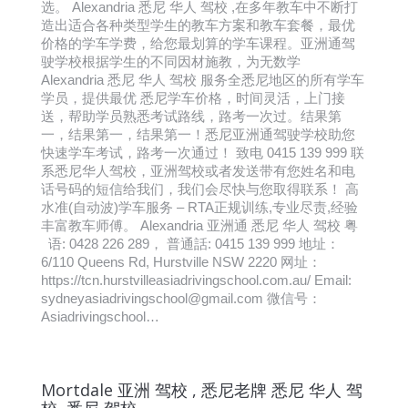
选。 Alexandria 悉尼 华人 驾校 ,在多年教车中不断打
造出适合各种类型学生的教车方案和教车套餐，最优
价格的学车学费，给您最划算的学车课程。亚洲通驾
驶学校根据学生的不同因材施教，为无数学
Alexandria 悉尼 华人 驾校 服务全悉尼地区的所有学车
学员，提供最优 悉尼学车价格，时间灵活，上门接
送，帮助学员熟悉考试路线，路考一次过。结果第
一，结果第一，结果第一！悉尼亚洲通驾驶学校助您
快速学车考试，路考一次通过！ 致电 0415 139 999 联
系悉尼华人驾校，亚洲驾校或者发送带有您姓名和电
话号码的短信给我们，我们会尽快与您取得联系！ 高
水准(自动波)学车服务 – RTA正规训练,专业尽责,经验
丰富教车师傅。 Alexandria 亚洲通 悉尼 华人 驾校 粤
语: 0428 226 289， 普通話: 0415 139 999 地址：
6/110 Queens Rd, Hurstville NSW 2220 网址：
https://tcn.hurstvilleasiadrivingschool.com.au/ Email:
sydneyasiadrivingschool@gmail.com 微信号：
Asiadrivingschool…
Mortdale 亚洲 驾校 , 悉尼老牌 悉尼 华人 驾