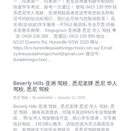
一，结果第一，结果第一！悉尼亚洲通驾驶学校助您
快速学车考试，路考一次通过！ 致电 0415 139 999 联
系悉尼华人驾校，亚洲驾校或者发送带有您姓名和电
话号码的短信给我们，我们会尽快与您取得联系！ 高
水准(自动波)学车服务 – RTA正规训练,专业尽责,经验
丰富教车师傅。 Kingsgrove 亚洲通 悉尼 华人 驾校 粤
语: 0428 226 289， 普通話: 0415 139 999 地址：
6/110 Queens Rd, Hurstville NSW 2220 网址：
https://tcn.hurstvilleasiadrivingschool.com.au/ Email:
sydneyasiadrivingschool@gmail.com 微信号：
Asiadrivingschool…
Beverly Hills 亚洲 驾校 , 悉尼老牌 悉尼 华人
驾校, 悉尼 驾校
悉尼 驾校
By
webeditor
January 12, 2020
Beverly Hills 亚洲 驾校 , 悉尼老牌 悉尼 华人 驾校, 悉
尼 驾校，拥有高资质的，经验丰富的RMS专业驾驶教
练， 男/女华人驾驶教练可选，精心学车授课，学车教
练好相处，1对1精心教车，训练您成为关注路面安全
的，有驾驶实力的安全驾驶员，是悉尼驾校推荐首