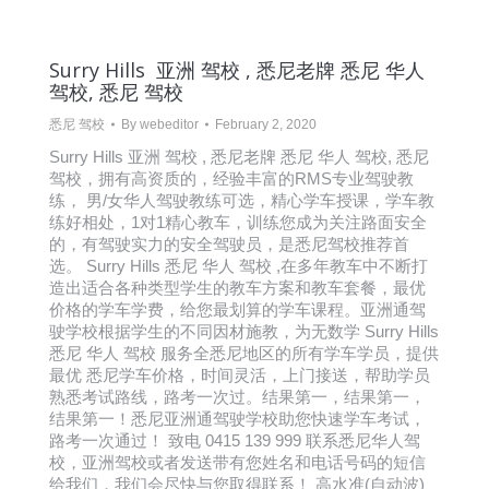
Surry Hills 亚洲 驾校 , 悉尼老牌 悉尼 华人
驾校, 悉尼 驾校
悉尼 驾校
By
webeditor
February 2, 2020
Surry Hills 亚洲 驾校 , 悉尼老牌 悉尼 华人 驾校, 悉尼
驾校，拥有高资质的，经验丰富的RMS专业驾驶教
练， 男/女华人驾驶教练可选，精心学车授课，学车教
练好相处，1对1精心教车，训练您成为关注路面安全
的，有驾驶实力的安全驾驶员，是悉尼驾校推荐首
选。 Surry Hills 悉尼 华人 驾校 ,在多年教车中不断打
造出适合各种类型学生的教车方案和教车套餐，最优
价格的学车学费，给您最划算的学车课程。亚洲通驾
驶学校根据学生的不同因材施教，为无数学 Surry Hills
悉尼 华人 驾校 服务全悉尼地区的所有学车学员，提供
最优 悉尼学车价格，时间灵活，上门接送，帮助学员
熟悉考试路线，路考一次过。结果第一，结果第一，
结果第一！悉尼亚洲通驾驶学校助您快速学车考试，
路考一次通过！ 致电 0415 139 999 联系悉尼华人驾
校，亚洲驾校或者发送带有您姓名和电话号码的短信
给我们，我们会尽快与您取得联系！ 高水准(自动波)