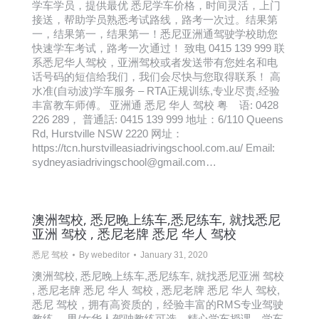
学车学员，提供最优 悉尼学车价格，时间灵活，上门
接送，帮助学员熟悉考试路线，路考一次过。结果第
一，结果第一，结果第一！悉尼亚洲通驾驶学校助您
快速学车考试，路考一次通过！ 致电 0415 139 999 联
系悉尼华人驾校，亚洲驾校或者发送带有您姓名和电
话号码的短信给我们，我们会尽快与您取得联系！ 高
水准(自动波)学车服务 – RTA正规训练,专业尽责,经验
丰富教车师傅。 亚洲通 悉尼 华人 驾校 粤 语: 0428
226 289， 普通話: 0415 139 999 地址：6/110 Queens
Rd, Hurstville NSW 2220 网址：
https://tcn.hurstvilleasiadrivingschool.com.au/ Email:
sydneyasiadrivingschool@gmail.com…
澳洲驾校, 悉尼晚上练车,悉尼练车, 就找悉尼
亚洲 驾校 , 悉尼老牌 悉尼 华人 驾校
悉尼 驾校
By
webeditor
January 31, 2020
澳洲驾校, 悉尼晚上练车,悉尼练车, 就找悉尼亚洲 驾校
, 悉尼老牌 悉尼 华人 驾校 , 悉尼老牌 悉尼 华人 驾校,
悉尼 驾校，拥有高资质的，经验丰富的RMS专业驾驶
教练， 男/女华人驾驶教练可选，精心学车授课，学车