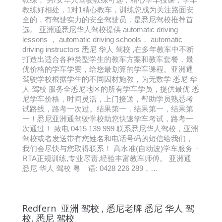
教练好相处，1对1精心教车，训练您成为关注路面安
全的，有驾驶实力的安全驾驶员，是悉尼驾校推荐首
选。 亚洲通悉尼华人驾校提供 automatic driving
lessons ， automatic driving schools， automatic
driving instructors 悉尼 华人 驾校 ,在多年教车中不断
打造出适合各种类型学生的教车方案和教车套餐，最
优价格的学车学费，给您最划算的学车课程。亚洲通
驾驶学校根据学生的不同因材施教，为无数学 悉尼 华
人 驾校 服务全悉尼地区的所有学车学员，提供最优 悉
尼学车价格，时间灵活，上门接送，帮助学员熟悉考
试路线，路考一次过。结果第一，结果第一，结果第
一！悉尼亚洲通驾驶学校助您快速学车考试，路考一
次通过！ 致电 0415 139 999 联系悉尼华人驾校，亚洲
驾校或者发送带有您姓名和电话号码的短信给我们，
我们会尽快与您取得联系！ 高水准(自动波)学车服务 –
RTA正规训练,专业尽责,经验丰富教车师傅。 亚洲通
悉尼 华人 驾校 粤 语: 0428 226 289，…
Redfern 亚洲 驾校 , 悉尼老牌 悉尼 华人 驾
校, 悉尼 驾校