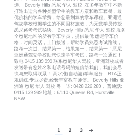
选。 Beverly Hills 悉尼 华人 驾校 ,在多年教车中不断
打造出适合各种类型学生的教车方案和教车套餐，最
优价格的学车学费，给您最划算的学车课程。亚洲通
驾驶学校根据学生的不同因材施教，为无数学员传授
悉尼路考考试秘诀。 Beverly Hills 悉尼 华人 驾校 服务
全悉尼地区的所有学车学员，提供最优 悉尼学车价
格，时间灵活，上门接送，帮助学员熟悉考试路线，
路考一次过。结果第一，结果第一，结果第一！悉尼
亚洲通驾驶学校助您快速学车考试，路考一次通过！
致电 0415 139 999 联系悉尼华人驾校，亚洲驾校或者
发送带有您姓名和电话号码的短信给我们，我们会尽
快与您取得联系！ 高水准(自动波)学车服务 – RTA正
规训练,专业尽责,经验丰富教车师傅。 Beverly Hills 亚
洲通 悉尼 华人 驾校 粤 语: 0428 226 289， 普通話:
0415 139 999 地址：6/110 Queens Rd, Hurstville
NSW…
1
2
3