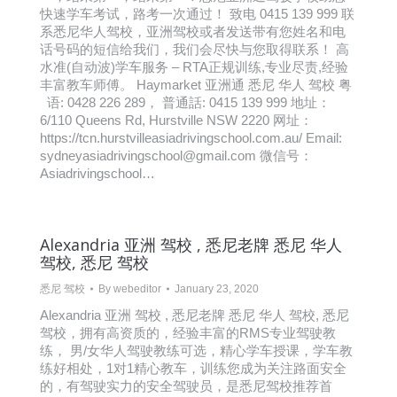
快速学车考试，路考一次通过！ 致电 0415 139 999 联
系悉尼华人驾校，亚洲驾校或者发送带有您姓名和电
话号码的短信给我们，我们会尽快与您取得联系！ 高
水准(自动波)学车服务 – RTA正规训练,专业尽责,经验
丰富教车师傅。 Haymarket 亚洲通 悉尼 华人 驾校 粤
语: 0428 226 289， 普通話: 0415 139 999 地址：
6/110 Queens Rd, Hurstville NSW 2220 网址：
https://tcn.hurstvilleasiadrivingschool.com.au/ Email:
sydneyasiadrivingschool@gmail.com 微信号：
Asiadrivingschool…
Alexandria 亚洲 驾校 , 悉尼老牌 悉尼 华人
驾校, 悉尼 驾校
悉尼 驾校
By
webeditor
January 23, 2020
Alexandria 亚洲 驾校 , 悉尼老牌 悉尼 华人 驾校, 悉尼
驾校，拥有高资质的，经验丰富的RMS专业驾驶教
练， 男/女华人驾驶教练可选，精心学车授课，学车教
练好相处，1对1精心教车，训练您成为关注路面安全
的，有驾驶实力的安全驾驶员，是悉尼驾校推荐首