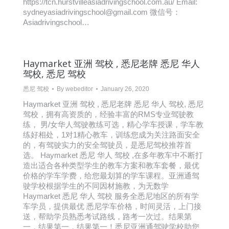
https://tcn.hurstvilleasiadrivingschool.com.au/ Email:
sydneyasiadrivingschool@gmail.com 微信号：
Asiadrivingschool…
Haymarket 亚洲 驾校 , 悉尼老牌 悉尼 华人
驾校, 悉尼 驾校
悉尼 驾校
By
webeditor
January 26, 2020
Haymarket 亚洲 驾校 , 悉尼老牌 悉尼 华人 驾校, 悉尼
驾校，拥有高资质的，经验丰富的RMS专业驾驶教
练， 男/女华人驾驶教练可选，精心学车授课，学车教
练好相处，1对1精心教车，训练您成为关注路面安全
的，有驾驶实力的安全驾驶员，是悉尼驾校推荐首
选。 Haymarket 悉尼 华人 驾校 ,在多年教车中不断打
造出适合各种类型学生的教车方案和教车套餐，最优
价格的学车学费，给您最划算的学车课程。亚洲通驾
驶学校根据学生的不同因材施教，为无数学
Haymarket 悉尼 华人 驾校 服务全悉尼地区的所有学
车学员，提供最优 悉尼学车价格，时间灵活，上门接
送，帮助学员熟悉考试路线，路考一次过。结果第
一，结果第一，结果第一！悉尼亚洲通驾驶学校助您