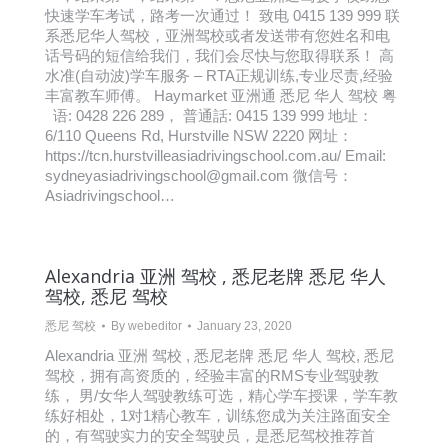
快速学车考试，路考一次通过！ 致电 0415 139 999 联
系悉尼华人驾校，亚洲驾校或者发送带有您姓名和电
话号码的短信给我们，我们会尽快与您取得联系！ 高
水准(自动波)学车服务 – RTA正规训练,专业尽责,经验
丰富教车师傅。 Haymarket 亚洲通 悉尼 华人 驾校 粤
语: 0428 226 289， 普通話: 0415 139 999 地址：
6/110 Queens Rd, Hurstville NSW 2220 网址：
https://tcn.hurstvilleasiadrivingschool.com.au/ Email:
sydneyasiadrivingschool@gmail.com 微信号：
Asiadrivingschool…
Alexandria 亚洲 驾校 , 悉尼老牌 悉尼 华人
驾校, 悉尼 驾校
悉尼 驾校
By
webeditor
January 23, 2020
Alexandria 亚洲 驾校 , 悉尼老牌 悉尼 华人 驾校, 悉尼
驾校，拥有高资质的，经验丰富的RMS专业驾驶教
练， 男/女华人驾驶教练可选，精心学车授课，学车教
练好相处，1对1精心教车，训练您成为关注路面安全
的，有驾驶实力的安全驾驶员，是悉尼驾校推荐首