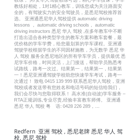
教练好相处，1对1精心教车，训练您成为关注路面安
全的，有驾驶实力的安全驾驶员，是悉尼驾校推荐首
选。 亚洲通悉尼华人驾校提供 automatic driving
lessons ， automatic driving schools， automatic
driving instructors 悉尼 华人 驾校 ,在多年教车中不断
打造出适合各种类型学生的教车方案和教车套餐，最
优价格的学车学费，给您最划算的学车课程。亚洲通
驾驶学校根据学生的不同因材施教，为无数学 悉尼 华
人 驾校 服务全悉尼地区的所有学车学员，提供最优 悉
尼学车价格，时间灵活，上门接送，帮助学员熟悉考
试路线，路考一次过。结果第一，结果第一，结果第
一！悉尼亚洲通驾驶学校助您快速学车考试，路考一
次通过！ 致电 0415 139 999 联系悉尼华人驾校，亚洲
驾校或者发送带有您姓名和电话号码的短信给我们，
我们会尽快与您取得联系！ 高水准(自动波)学车服务 –
RTA正规训练,专业尽责,经验丰富教车师傅。 亚洲通
悉尼 华人 驾校 粤 语: 0428 226 289，…
Redfern 亚洲 驾校 , 悉尼老牌 悉尼 华人 驾
校, 悉尼 驾校