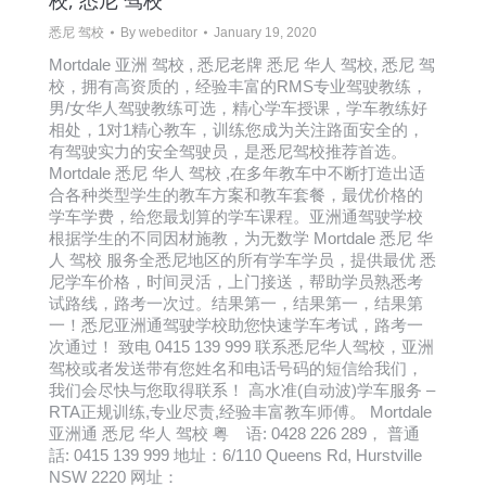
校, 悉尼 驾校
悉尼 驾校
By
webeditor
January 19, 2020
Mortdale 亚洲 驾校 , 悉尼老牌 悉尼 华人 驾校, 悉尼 驾
校，拥有高资质的，经验丰富的RMS专业驾驶教练，
男/女华人驾驶教练可选，精心学车授课，学车教练好
相处，1对1精心教车，训练您成为关注路面安全的，
有驾驶实力的安全驾驶员，是悉尼驾校推荐首选。
Mortdale 悉尼 华人 驾校 ,在多年教车中不断打造出适
合各种类型学生的教车方案和教车套餐，最优价格的
学车学费，给您最划算的学车课程。亚洲通驾驶学校
根据学生的不同因材施教，为无数学 Mortdale 悉尼 华
人 驾校 服务全悉尼地区的所有学车学员，提供最优 悉
尼学车价格，时间灵活，上门接送，帮助学员熟悉考
试路线，路考一次过。结果第一，结果第一，结果第
一！悉尼亚洲通驾驶学校助您快速学车考试，路考一
次通过！ 致电 0415 139 999 联系悉尼华人驾校，亚洲
驾校或者发送带有您姓名和电话号码的短信给我们，
我们会尽快与您取得联系！ 高水准(自动波)学车服务 –
RTA正规训练,专业尽责,经验丰富教车师傅。 Mortdale
亚洲通 悉尼 华人 驾校 粤 语: 0428 226 289， 普通
話: 0415 139 999 地址：6/110 Queens Rd, Hurstville
NSW 2220 网址：