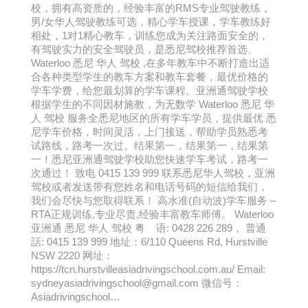
校，拥有高资质的，经验丰富的RMS专业驾驶教练，
男/女华人驾驶教练可选，精心学车授课，学车教练好
相处，1对1精心教车，训练您成为关注路面安全的，
有驾驶实力的安全驾驶员，是悉尼驾校推荐首选。
Waterloo 悉尼 华人 驾校 ,在多年教车中不断打造出适
合各种类型学生的教车方案和教车套餐，最优价格的
学车学费，给您最划算的学车课程。亚洲通驾驶学校
根据学生的不同因材施教，为无数学 Waterloo 悉尼 华
人 驾校 服务全悉尼地区的所有学车学员，提供最优 悉
尼学车价格，时间灵活，上门接送，帮助学员熟悉考
试路线，路考一次过。结果第一，结果第一，结果第
一！悉尼亚洲通驾驶学校助您快速学车考试，路考一
次通过！ 致电 0415 139 999 联系悉尼华人驾校，亚洲
驾校或者发送带有您姓名和电话号码的短信给我们，
我们会尽快与您取得联系！ 高水准(自动波)学车服务 –
RTA正规训练,专业尽责,经验丰富教车师傅。 Waterloo
亚洲通 悉尼 华人 驾校 粤 语: 0428 226 289， 普通
話: 0415 139 999 地址：6/110 Queens Rd, Hurstville
NSW 2220 网址：
https://tcn.hurstvilleasiadrivingschool.com.au/ Email:
sydneyasiadrivingschool@gmail.com 微信号：
Asiadrivingschool…