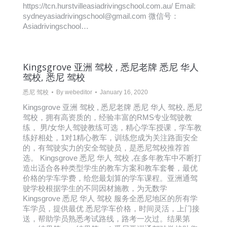
https://tcn.hurstvilleasiadrivingschool.com.au/ Email:
sydneyasiadrivingschool@gmail.com 微信号：
Asiadrivingschool…
Kingsgrove 亚洲 驾校 , 悉尼老牌 悉尼 华人
驾校, 悉尼 驾校
悉尼 驾校
By
webeditor
January 16, 2020
Kingsgrove 亚洲 驾校 , 悉尼老牌 悉尼 华人 驾校, 悉尼
驾校，拥有高资质的，经验丰富的RMS专业驾驶教
练， 男/女华人驾驶教练可选，精心学车授课，学车教
练好相处，1对1精心教车，训练您成为关注路面安全
的，有驾驶实力的安全驾驶员，是悉尼驾校推荐首
选。 Kingsgrove 悉尼 华人 驾校 ,在多年教车中不断打
造出适合各种类型学生的教车方案和教车套餐，最优
价格的学车学费，给您最划算的学车课程。亚洲通驾
驶学校根据学生的不同因材施教，为无数学
Kingsgrove 悉尼 华人 驾校 服务全悉尼地区的所有学
车学员，提供最优 悉尼学车价格，时间灵活，上门接
送，帮助学员熟悉考试路线，路考一次过。结果第