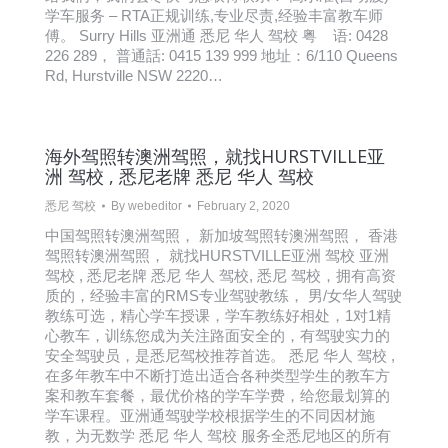
学车服务 – RTA正规训练,专业尽责,经验丰富教车师
傅。 Surry Hills 亚洲通 悉尼 华人 驾校 粤 语: 0428
226 289， 普通話: 0415 139 999 地址：6/110 Queens
Rd, Hurstville NSW 2220…
海外驾照转澳洲驾照，就找HURSTVILLE亚
洲 驾校 , 悉尼老牌 悉尼 华人 驾校
悉尼 驾校
By
webeditor
February 2, 2020
中国驾照转澳洲驾照， 新加坡驾照转澳洲驾照， 香港
驾照转澳洲驾照， 就找HURSTVILLE亚洲 驾校 亚洲
驾校 , 悉尼老牌 悉尼 华人 驾校, 悉尼 驾校，拥有高资
质的，经验丰富的RMS专业驾驶教练， 男/女华人驾驶
教练可选，精心学车授课，学车教练好相处，1对1精
心教车，训练您成为关注路面安全的，有驾驶实力的
安全驾驶员，是悉尼驾校推荐首选。 悉尼 华人 驾校 ,
在多年教车中不断打造出适合各种类型学生的教车方
案和教车套餐，最优价格的学车学费，给您最划算的
学车课程。亚洲通驾驶学校根据学生的不同因材施
教，为无数学 悉尼 华人 驾校 服务全悉尼地区的所有