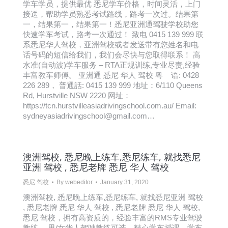
学车学员，提供最优 悉尼学车价格，时间灵活，上门
接送，帮助学员熟悉考试路线，路考一次过。结果第
一，结果第一，结果第一！悉尼亚洲通驾驶学校助您
快速学车考试，路考一次通过！ 致电 0415 139 999 联
系悉尼华人驾校，亚洲驾校或者发送带有您姓名和电
话号码的短信给我们，我们会尽快与您取得联系！ 高
水准(自动波)学车服务 – RTA正规训练,专业尽责,经验
丰富教车师傅。 亚洲通 悉尼 华人 驾校 粤 语: 0428
226 289， 普通話: 0415 139 999 地址：6/110 Queens
Rd, Hurstville NSW 2220 网址：
https://tcn.hurstvilleasiadrivingschool.com.au/ Email:
sydneyasiadrivingschool@gmail.com…
澳洲驾校, 悉尼晚上练车,悉尼练车, 就找悉尼
亚洲 驾校 , 悉尼老牌 悉尼 华人 驾校
悉尼 驾校
By
webeditor
January 31, 2020
澳洲驾校, 悉尼晚上练车,悉尼练车, 就找悉尼亚洲 驾校
, 悉尼老牌 悉尼 华人 驾校 , 悉尼老牌 悉尼 华人 驾校,
悉尼 驾校，拥有高资质的，经验丰富的RMS专业驾驶
教练， 男/女华人驾驶教练可选，精心学车授课，学车