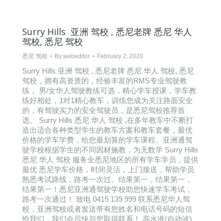
Surry Hills 亚洲 驾校 , 悉尼老牌 悉尼 华人
驾校, 悉尼 驾校
悉尼 驾校
By
webeditor
February 2, 2020
Surry Hills 亚洲 驾校 , 悉尼老牌 悉尼 华人 驾校, 悉尼
驾校，拥有高资质的，经验丰富的RMS专业驾驶教
练， 男/女华人驾驶教练可选，精心学车授课，学车教
练好相处，1对1精心教车，训练您成为关注路面安全
的，有驾驶实力的安全驾驶员，是悉尼驾校推荐首
选。 Surry Hills 悉尼 华人 驾校 ,在多年教车中不断打
造出适合各种类型学生的教车方案和教车套餐，最优
价格的学车学费，给您最划算的学车课程。亚洲通驾
驶学校根据学生的不同因材施教，为无数学 Surry Hills
悉尼 华人 驾校 服务全悉尼地区的所有学车学员，提供
最优 悉尼学车价格，时间灵活，上门接送，帮助学员
熟悉考试路线，路考一次过。结果第一，结果第一，
结果第一！悉尼亚洲通驾驶学校助您快速学车考试，
路考一次通过！ 致电 0415 139 999 联系悉尼华人驾
校，亚洲驾校或者发送带有您姓名和电话号码的短信
给我们，我们会尽快与您取得联系！ 高水准(自动波)