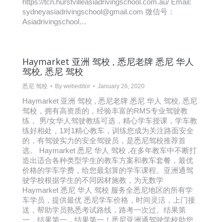
https://tcn.hurstvilleasiadrivingschool.com.au/ Email:
sydneyasiadrivingschool@gmail.com 微信号：
Asiadrivingschool…
Haymarket 亚洲 驾校 , 悉尼老牌 悉尼 华人
驾校, 悉尼 驾校
悉尼 驾校
By
webeditor
January 26, 2020
Haymarket 亚洲 驾校 , 悉尼老牌 悉尼 华人 驾校, 悉尼
驾校，拥有高资质的，经验丰富的RMS专业驾驶教
练， 男/女华人驾驶教练可选，精心学车授课，学车教
练好相处，1对1精心教车，训练您成为关注路面安全
的，有驾驶实力的安全驾驶员，是悉尼驾校推荐首
选。 Haymarket 悉尼 华人 驾校 ,在多年教车中不断打
造出适合各种类型学生的教车方案和教车套餐，最优
价格的学车学费，给您最划算的学车课程。亚洲通驾
驶学校根据学生的不同因材施教，为无数学
Haymarket 悉尼 华人 驾校 服务全悉尼地区的所有学
车学员，提供最优 悉尼学车价格，时间灵活，上门接
送，帮助学员熟悉考试路线，路考一次过。结果第
一，结果第一，结果第一！悉尼亚洲通驾驶学校助您