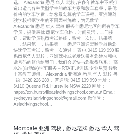
选。 Alexandria 悉尼 华人 驾校 ,在多年教车中不断打
造出适合各种类型学生的教车方案和教车套餐，最优
价格的学车学费，给您最划算的学车课程。亚洲通驾
驶学校根据学生的不同因材施教，为无数学
Alexandria 悉尼 华人 驾校 服务全悉尼地区的所有学车
学员，提供最优 悉尼学车价格，时间灵活，上门接
送，帮助学员熟悉考试路线，路考一次过。结果第
一，结果第一，结果第一！悉尼亚洲通驾驶学校助您
快速学车考试，路考一次通过！ 致电 0415 139 999 联
系悉尼华人驾校，亚洲驾校或者发送带有您姓名和电
话号码的短信给我们，我们会尽快与您取得联系！ 高
水准(自动波)学车服务 – RTA正规训练,专业尽责,经验
丰富教车师傅。 Alexandria 亚洲通 悉尼 华人 驾校 粤
语: 0428 226 289， 普通話: 0415 139 999 地址：
6/110 Queens Rd, Hurstville NSW 2220 网址：
https://tcn.hurstvilleasiadrivingschool.com.au/ Email:
sydneyasiadrivingschool@gmail.com 微信号：
Asiadrivingschool…
Mortdale 亚洲 驾校 , 悉尼老牌 悉尼 华人 驾