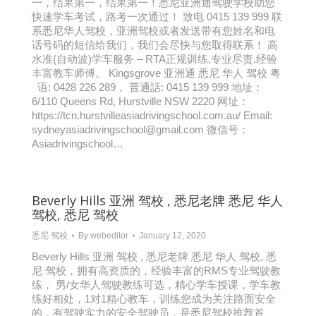
一，结果第一，结果第一！悉尼亚洲通驾驶学校助您
快速学车考试，路考一次通过！ 致电 0415 139 999 联
系悉尼华人驾校，亚洲驾校或者发送带有您姓名和电
话号码的短信给我们，我们会尽快与您取得联系！ 高
水准(自动波)学车服务 – RTA正规训练,专业尽责,经验
丰富教车师傅。 Kingsgrove 亚洲通 悉尼 华人 驾校 粤
语: 0428 226 289， 普通話: 0415 139 999 地址：
6/110 Queens Rd, Hurstville NSW 2220 网址：
https://tcn.hurstvilleasiadrivingschool.com.au/ Email:
sydneyasiadrivingschool@gmail.com 微信号：
Asiadrivingschool…
Beverly Hills 亚洲 驾校 , 悉尼老牌 悉尼 华人
驾校, 悉尼 驾校
悉尼 驾校
By
webeditor
January 12, 2020
Beverly Hills 亚洲 驾校 , 悉尼老牌 悉尼 华人 驾校, 悉
尼 驾校，拥有高资质的，经验丰富的RMS专业驾驶教
练， 男/女华人驾驶教练可选，精心学车授课，学车教
练好相处，1对1精心教车，训练您成为关注路面安全
的，有驾驶实力的安全驾驶员，是悉尼驾校推荐首