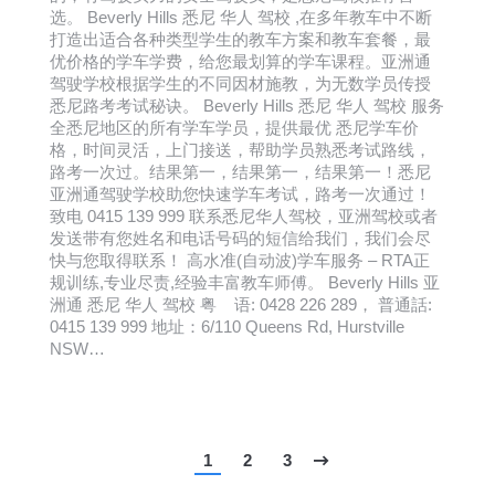
选。 Beverly Hills 悉尼 华人 驾校 ,在多年教车中不断
打造出适合各种类型学生的教车方案和教车套餐，最
优价格的学车学费，给您最划算的学车课程。亚洲通
驾驶学校根据学生的不同因材施教，为无数学员传授
悉尼路考考试秘诀。 Beverly Hills 悉尼 华人 驾校 服务
全悉尼地区的所有学车学员，提供最优 悉尼学车价
格，时间灵活，上门接送，帮助学员熟悉考试路线，
路考一次过。结果第一，结果第一，结果第一！悉尼
亚洲通驾驶学校助您快速学车考试，路考一次通过！
致电 0415 139 999 联系悉尼华人驾校，亚洲驾校或者
发送带有您姓名和电话号码的短信给我们，我们会尽
快与您取得联系！ 高水准(自动波)学车服务 – RTA正
规训练,专业尽责,经验丰富教车师傅。 Beverly Hills 亚
洲通 悉尼 华人 驾校 粤 语: 0428 226 289， 普通話:
0415 139 999 地址：6/110 Queens Rd, Hurstville
NSW…
1
2
3