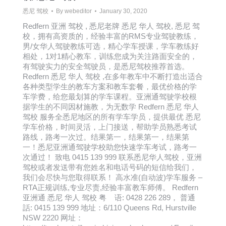
悉尼 驾校
By
webeditor
January 30, 2020
Redfern 亚洲 驾校 , 悉尼老牌 悉尼 华人 驾校, 悉尼 驾
校，拥有高资质的，经验丰富的RMS专业驾驶教练，
男/女华人驾驶教练可选，精心学车授课，学车教练好
相处，1对1精心教车，训练您成为关注路面安全的，
有驾驶实力的安全驾驶员，是悉尼驾校推荐首选。
Redfern 悉尼 华人 驾校 ,在多年教车中不断打造出适合
各种类型学生的教车方案和教车套餐，最优价格的学
车学费，给您最划算的学车课程。亚洲通驾驶学校根
据学生的不同因材施教，为无数学 Redfern 悉尼 华人
驾校 服务全悉尼地区的所有学车学员，提供最优 悉尼
学车价格，时间灵活，上门接送，帮助学员熟悉考试
路线，路考一次过。结果第一，结果第一，结果第
一！悉尼亚洲通驾驶学校助您快速学车考试，路考一
次通过！ 致电 0415 139 999 联系悉尼华人驾校，亚洲
驾校或者发送带有您姓名和电话号码的短信给我们，
我们会尽快与您取得联系！ 高水准(自动波)学车服务 –
RTA正规训练,专业尽责,经验丰富教车师傅。 Redfern
亚洲通 悉尼 华人 驾校 粤 语: 0428 226 289， 普通
話: 0415 139 999 地址：6/110 Queens Rd, Hurstville
NSW 2220 网址：