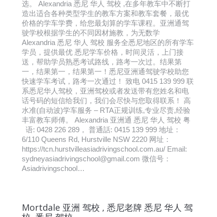
选。 Alexandria 悉尼 华人 驾校 ,在多年教车中不断打
造出适合各种类型学生的教车方案和教车套餐，最优
价格的学车学费，给您最划算的学车课程。亚洲通驾
驶学校根据学生的不同因材施教，为无数学
Alexandria 悉尼 华人 驾校 服务全悉尼地区的所有学车
学员，提供最优 悉尼学车价格，时间灵活，上门接
送，帮助学员熟悉考试路线，路考一次过。结果第
一，结果第一，结果第一！悉尼亚洲通驾驶学校助您
快速学车考试，路考一次通过！ 致电 0415 139 999 联
系悉尼华人驾校，亚洲驾校或者发送带有您姓名和电
话号码的短信给我们，我们会尽快与您取得联系！ 高
水准(自动波)学车服务 – RTA正规训练,专业尽责,经验
丰富教车师傅。 Alexandria 亚洲通 悉尼 华人 驾校 粤
语: 0428 226 289， 普通話: 0415 139 999 地址：
6/110 Queens Rd, Hurstville NSW 2220 网址：
https://tcn.hurstvilleasiadrivingschool.com.au/ Email:
sydneyasiadrivingschool@gmail.com 微信号：
Asiadrivingschool…
Mortdale 亚洲 驾校 , 悉尼老牌 悉尼 华人 驾