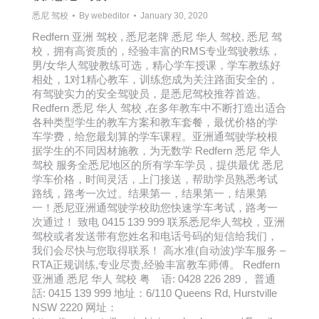
悉尼 驾校
By
webeditor
January 30, 2020
Redfern 亚洲 驾校 , 悉尼老牌 悉尼 华人 驾校, 悉尼 驾
校，拥有高资质的，经验丰富的RMS专业驾驶教练，
男/女华人驾驶教练可选，精心学车授课，学车教练好
相处，1对1精心教车，训练您成为关注路面安全的，
有驾驶实力的安全驾驶员，是悉尼驾校推荐首选。
Redfern 悉尼 华人 驾校 ,在多年教车中不断打造出适合
各种类型学生的教车方案和教车套餐，最优价格的学
车学费，给您最划算的学车课程。亚洲通驾驶学校根
据学生的不同因材施教，为无数学 Redfern 悉尼 华人
驾校 服务全悉尼地区的所有学车学员，提供最优 悉尼
学车价格，时间灵活，上门接送，帮助学员熟悉考试
路线，路考一次过。结果第一，结果第一，结果第
一！悉尼亚洲通驾驶学校助您快速学车考试，路考一
次通过！ 致电 0415 139 999 联系悉尼华人驾校，亚洲
驾校或者发送带有您姓名和电话号码的短信给我们，
我们会尽快与您取得联系！ 高水准(自动波)学车服务 –
RTA正规训练,专业尽责,经验丰富教车师傅。 Redfern
亚洲通 悉尼 华人 驾校 粤 语: 0428 226 289， 普通
話: 0415 139 999 地址：6/110 Queens Rd, Hurstville
NSW 2220 网址：