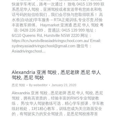
快速学车考试，路考一次通过！ 致电 0415 139 999 联
系悉尼华人驾校，亚洲驾校或者发送带有您姓名和电
话号码的短信给我们，我们会尽快与您取得联系！ 高
水准(自动波)学车服务 – RTA正规训练,专业尽责,经验
丰富教车师傅。 Haymarket 亚洲通 悉尼 华人 驾校 粤
语: 0428 226 289， 普通話: 0415 139 999 地址：
6/110 Queens Rd, Hurstville NSW 2220 网址：
https://tcn.hurstvilleasiadrivingschool.com.au/ Email:
sydneyasiadrivingschool@gmail.com 微信号：
Asiadrivingschool…
Alexandria 亚洲 驾校 , 悉尼老牌 悉尼 华人
驾校, 悉尼 驾校
悉尼 驾校
By
webeditor
January 23, 2020
Alexandria 亚洲 驾校 , 悉尼老牌 悉尼 华人 驾校, 悉尼
驾校，拥有高资质的，经验丰富的RMS专业驾驶教
练， 男/女华人驾驶教练可选，精心学车授课，学车教
练好相处，1对1精心教车，训练您成为关注路面安全
的，有驾驶实力的安全驾驶员，是悉尼驾校推荐首