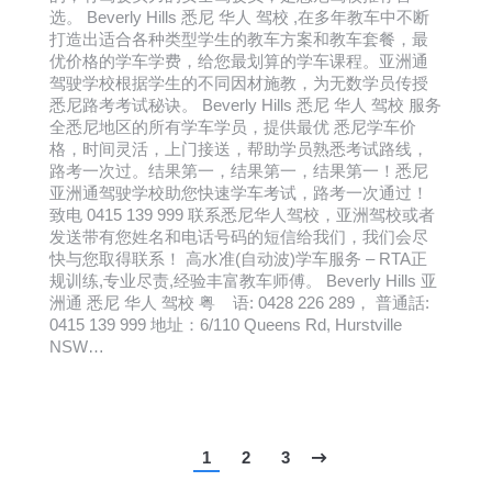
选。 Beverly Hills 悉尼 华人 驾校 ,在多年教车中不断
打造出适合各种类型学生的教车方案和教车套餐，最
优价格的学车学费，给您最划算的学车课程。亚洲通
驾驶学校根据学生的不同因材施教，为无数学员传授
悉尼路考考试秘诀。 Beverly Hills 悉尼 华人 驾校 服务
全悉尼地区的所有学车学员，提供最优 悉尼学车价
格，时间灵活，上门接送，帮助学员熟悉考试路线，
路考一次过。结果第一，结果第一，结果第一！悉尼
亚洲通驾驶学校助您快速学车考试，路考一次通过！
致电 0415 139 999 联系悉尼华人驾校，亚洲驾校或者
发送带有您姓名和电话号码的短信给我们，我们会尽
快与您取得联系！ 高水准(自动波)学车服务 – RTA正
规训练,专业尽责,经验丰富教车师傅。 Beverly Hills 亚
洲通 悉尼 华人 驾校 粤 语: 0428 226 289， 普通話:
0415 139 999 地址：6/110 Queens Rd, Hurstville
NSW…
1
2
3