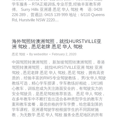
学车服务 – RTA正规训练,专业尽责,经验丰富教车师
傅。 Surry Hills 亚洲通 悉尼 华人 驾校 粤 语: 0428
226 289， 普通話: 0415 139 999 地址：6/110 Queens
Rd, Hurstville NSW 2220…
海外驾照转澳洲驾照，就找HURSTVILLE亚
洲 驾校 , 悉尼老牌 悉尼 华人 驾校
悉尼 驾校
By
webeditor
February 2, 2020
中国驾照转澳洲驾照， 新加坡驾照转澳洲驾照， 香港
驾照转澳洲驾照， 就找HURSTVILLE亚洲 驾校 亚洲
驾校 , 悉尼老牌 悉尼 华人 驾校, 悉尼 驾校，拥有高资
质的，经验丰富的RMS专业驾驶教练， 男/女华人驾驶
教练可选，精心学车授课，学车教练好相处，1对1精
心教车，训练您成为关注路面安全的，有驾驶实力的
安全驾驶员，是悉尼驾校推荐首选。 悉尼 华人 驾校 ,
在多年教车中不断打造出适合各种类型学生的教车方
案和教车套餐，最优价格的学车学费，给您最划算的
学车课程。亚洲通驾驶学校根据学生的不同因材施
教，为无数学 悉尼 华人 驾校 服务全悉尼地区的所有