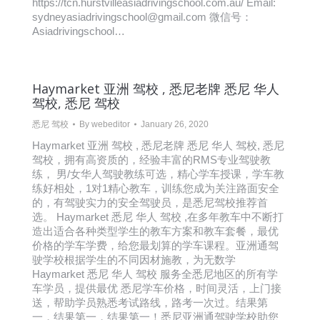
https://tcn.hurstvilleasiadrivingschool.com.au/ Email:
sydneyasiadrivingschool@gmail.com 微信号：
Asiadrivingschool…
Haymarket 亚洲 驾校 , 悉尼老牌 悉尼 华人
驾校, 悉尼 驾校
悉尼 驾校
By
webeditor
January 26, 2020
Haymarket 亚洲 驾校 , 悉尼老牌 悉尼 华人 驾校, 悉尼
驾校，拥有高资质的，经验丰富的RMS专业驾驶教
练， 男/女华人驾驶教练可选，精心学车授课，学车教
练好相处，1对1精心教车，训练您成为关注路面安全
的，有驾驶实力的安全驾驶员，是悉尼驾校推荐首
选。 Haymarket 悉尼 华人 驾校 ,在多年教车中不断打
造出适合各种类型学生的教车方案和教车套餐，最优
价格的学车学费，给您最划算的学车课程。亚洲通驾
驶学校根据学生的不同因材施教，为无数学
Haymarket 悉尼 华人 驾校 服务全悉尼地区的所有学
车学员，提供最优 悉尼学车价格，时间灵活，上门接
送，帮助学员熟悉考试路线，路考一次过。结果第
一，结果第一，结果第一！悉尼亚洲通驾驶学校助您