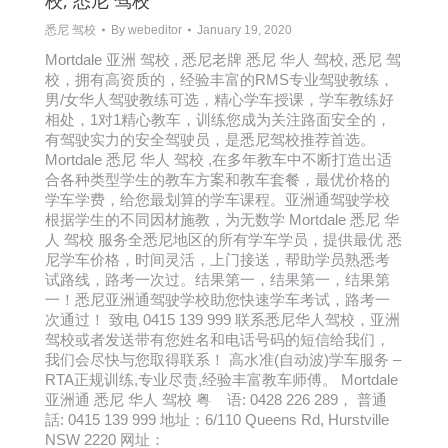
校, 悉尼 驾校
悉尼 驾校
By
webeditor
January 19, 2020
Mortdale 亚洲 驾校 , 悉尼老牌 悉尼 华人 驾校, 悉尼 驾
校，拥有高资质的，经验丰富的RMS专业驾驶教练，
男/女华人驾驶教练可选，精心学车授课，学车教练好
相处，1对1精心教车，训练您成为关注路面安全的，
有驾驶实力的安全驾驶员，是悉尼驾校推荐首选。
Mortdale 悉尼 华人 驾校 ,在多年教车中不断打造出适
合各种类型学生的教车方案和教车套餐，最优价格的
学车学费，给您最划算的学车课程。亚洲通驾驶学校
根据学生的不同因材施教，为无数学 Mortdale 悉尼 华
人 驾校 服务全悉尼地区的所有学车学员，提供最优 悉
尼学车价格，时间灵活，上门接送，帮助学员熟悉考
试路线，路考一次过。结果第一，结果第一，结果第
一！悉尼亚洲通驾驶学校助您快速学车考试，路考一
次通过！ 致电 0415 139 999 联系悉尼华人驾校，亚洲
驾校或者发送带有您姓名和电话号码的短信给我们，
我们会尽快与您取得联系！ 高水准(自动波)学车服务 –
RTA正规训练,专业尽责,经验丰富教车师傅。 Mortdale
亚洲通 悉尼 华人 驾校 粤 语: 0428 226 289， 普通
話: 0415 139 999 地址：6/110 Queens Rd, Hurstville
NSW 2220 网址：