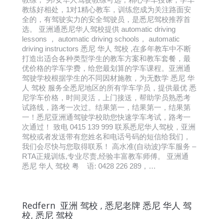
教练好相处，1对1精心教车，训练您成为关注路面安
全的，有驾驶实力的安全驾驶员，是悉尼驾校推荐首
选。 亚洲通悉尼华人驾校提供 automatic driving
lessons ， automatic driving schools， automatic
driving instructors 悉尼 华人 驾校 ,在多年教车中不断
打造出适合各种类型学生的教车方案和教车套餐，最
优价格的学车学费，给您最划算的学车课程。亚洲通
驾驶学校根据学生的不同因材施教，为无数学 悉尼 华
人 驾校 服务全悉尼地区的所有学车学员，提供最优 悉
尼学车价格，时间灵活，上门接送，帮助学员熟悉考
试路线，路考一次过。结果第一，结果第一，结果第
一！悉尼亚洲通驾驶学校助您快速学车考试，路考一
次通过！ 致电 0415 139 999 联系悉尼华人驾校，亚洲
驾校或者发送带有您姓名和电话号码的短信给我们，
我们会尽快与您取得联系！ 高水准(自动波)学车服务 –
RTA正规训练,专业尽责,经验丰富教车师傅。 亚洲通
悉尼 华人 驾校 粤 语: 0428 226 289，…
Redfern 亚洲 驾校 , 悉尼老牌 悉尼 华人 驾
校, 悉尼 驾校