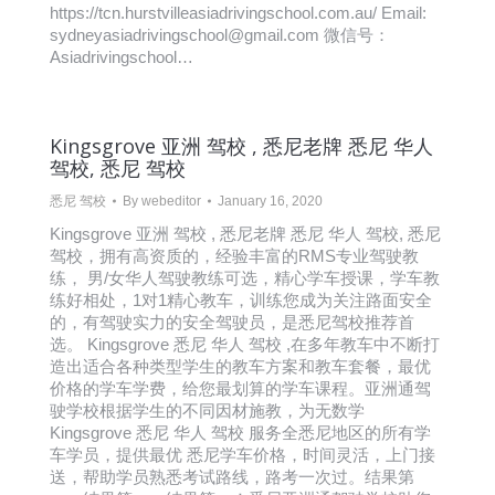
https://tcn.hurstvilleasiadrivingschool.com.au/ Email:
sydneyasiadrivingschool@gmail.com 微信号：
Asiadrivingschool…
Kingsgrove 亚洲 驾校 , 悉尼老牌 悉尼 华人
驾校, 悉尼 驾校
悉尼 驾校
By
webeditor
January 16, 2020
Kingsgrove 亚洲 驾校 , 悉尼老牌 悉尼 华人 驾校, 悉尼
驾校，拥有高资质的，经验丰富的RMS专业驾驶教
练， 男/女华人驾驶教练可选，精心学车授课，学车教
练好相处，1对1精心教车，训练您成为关注路面安全
的，有驾驶实力的安全驾驶员，是悉尼驾校推荐首
选。 Kingsgrove 悉尼 华人 驾校 ,在多年教车中不断打
造出适合各种类型学生的教车方案和教车套餐，最优
价格的学车学费，给您最划算的学车课程。亚洲通驾
驶学校根据学生的不同因材施教，为无数学
Kingsgrove 悉尼 华人 驾校 服务全悉尼地区的所有学
车学员，提供最优 悉尼学车价格，时间灵活，上门接
送，帮助学员熟悉考试路线，路考一次过。结果第