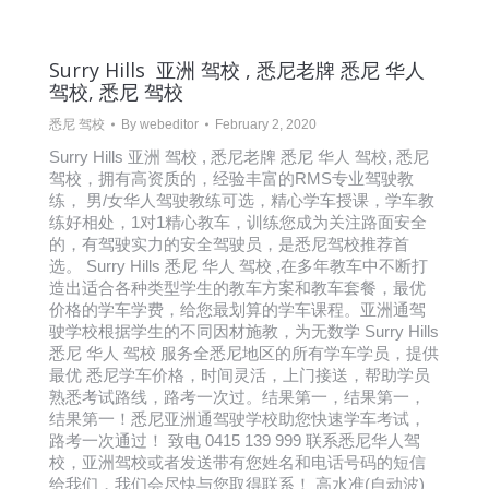
Surry Hills 亚洲 驾校 , 悉尼老牌 悉尼 华人
驾校, 悉尼 驾校
悉尼 驾校
By
webeditor
February 2, 2020
Surry Hills 亚洲 驾校 , 悉尼老牌 悉尼 华人 驾校, 悉尼
驾校，拥有高资质的，经验丰富的RMS专业驾驶教
练， 男/女华人驾驶教练可选，精心学车授课，学车教
练好相处，1对1精心教车，训练您成为关注路面安全
的，有驾驶实力的安全驾驶员，是悉尼驾校推荐首
选。 Surry Hills 悉尼 华人 驾校 ,在多年教车中不断打
造出适合各种类型学生的教车方案和教车套餐，最优
价格的学车学费，给您最划算的学车课程。亚洲通驾
驶学校根据学生的不同因材施教，为无数学 Surry Hills
悉尼 华人 驾校 服务全悉尼地区的所有学车学员，提供
最优 悉尼学车价格，时间灵活，上门接送，帮助学员
熟悉考试路线，路考一次过。结果第一，结果第一，
结果第一！悉尼亚洲通驾驶学校助您快速学车考试，
路考一次通过！ 致电 0415 139 999 联系悉尼华人驾
校，亚洲驾校或者发送带有您姓名和电话号码的短信
给我们，我们会尽快与您取得联系！ 高水准(自动波)