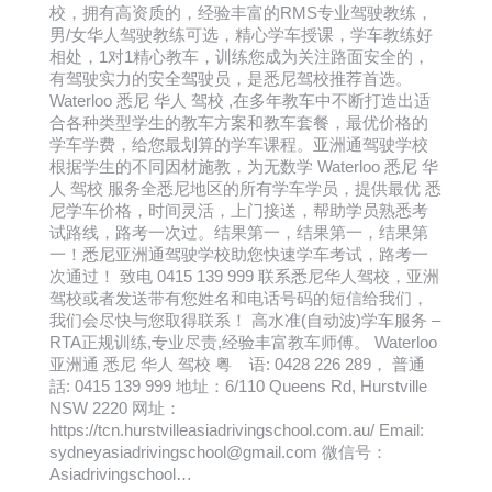
校，拥有高资质的，经验丰富的RMS专业驾驶教练，
男/女华人驾驶教练可选，精心学车授课，学车教练好
相处，1对1精心教车，训练您成为关注路面安全的，
有驾驶实力的安全驾驶员，是悉尼驾校推荐首选。
Waterloo 悉尼 华人 驾校 ,在多年教车中不断打造出适
合各种类型学生的教车方案和教车套餐，最优价格的
学车学费，给您最划算的学车课程。亚洲通驾驶学校
根据学生的不同因材施教，为无数学 Waterloo 悉尼 华
人 驾校 服务全悉尼地区的所有学车学员，提供最优 悉
尼学车价格，时间灵活，上门接送，帮助学员熟悉考
试路线，路考一次过。结果第一，结果第一，结果第
一！悉尼亚洲通驾驶学校助您快速学车考试，路考一
次通过！ 致电 0415 139 999 联系悉尼华人驾校，亚洲
驾校或者发送带有您姓名和电话号码的短信给我们，
我们会尽快与您取得联系！ 高水准(自动波)学车服务 –
RTA正规训练,专业尽责,经验丰富教车师傅。 Waterloo
亚洲通 悉尼 华人 驾校 粤 语: 0428 226 289， 普通
話: 0415 139 999 地址：6/110 Queens Rd, Hurstville
NSW 2220 网址：
https://tcn.hurstvilleasiadrivingschool.com.au/ Email:
sydneyasiadrivingschool@gmail.com 微信号：
Asiadrivingschool…