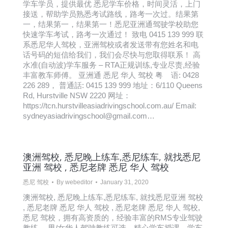
学车学员，提供最优 悉尼学车价格，时间灵活，上门
接送，帮助学员熟悉考试路线，路考一次过。结果第
一，结果第一，结果第一！悉尼亚洲通驾驶学校助您
快速学车考试，路考一次通过！ 致电 0415 139 999 联
系悉尼华人驾校，亚洲驾校或者发送带有您姓名和电
话号码的短信给我们，我们会尽快与您取得联系！ 高
水准(自动波)学车服务 – RTA正规训练,专业尽责,经验
丰富教车师傅。 亚洲通 悉尼 华人 驾校 粤 语: 0428
226 289， 普通話: 0415 139 999 地址：6/110 Queens
Rd, Hurstville NSW 2220 网址：
https://tcn.hurstvilleasiadrivingschool.com.au/ Email:
sydneyasiadrivingschool@gmail.com…
澳洲驾校, 悉尼晚上练车,悉尼练车, 就找悉尼
亚洲 驾校 , 悉尼老牌 悉尼 华人 驾校
悉尼 驾校
By
webeditor
January 31, 2020
澳洲驾校, 悉尼晚上练车,悉尼练车, 就找悉尼亚洲 驾校
, 悉尼老牌 悉尼 华人 驾校 , 悉尼老牌 悉尼 华人 驾校,
悉尼 驾校，拥有高资质的，经验丰富的RMS专业驾驶
教练， 男/女华人驾驶教练可选，精心学车授课，学车