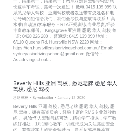
一，结果第一，结果第一！悉尼亚洲通驾驶学校助您
快速学车考试，路考一次通过！ 致电 0415 139 999 联
系悉尼华人驾校，亚洲驾校或者发送带有您姓名和电
话号码的短信给我们，我们会尽快与您取得联系！ 高
水准(自动波)学车服务 – RTA正规训练,专业尽责,经验
丰富教车师傅。 Kingsgrove 亚洲通 悉尼 华人 驾校 粤
语: 0428 226 289， 普通話: 0415 139 999 地址：
6/110 Queens Rd, Hurstville NSW 2220 网址：
https://tcn.hurstvilleasiadrivingschool.com.au/ Email:
sydneyasiadrivingschool@gmail.com 微信号：
Asiadrivingschool…
Beverly Hills 亚洲 驾校 , 悉尼老牌 悉尼 华人
驾校, 悉尼 驾校
悉尼 驾校
By
webeditor
January 12, 2020
Beverly Hills 亚洲 驾校 , 悉尼老牌 悉尼 华人 驾校, 悉
尼 驾校，拥有高资质的，经验丰富的RMS专业驾驶教
练， 男/女华人驾驶教练可选，精心学车授课，学车教
练好相处，1对1精心教车，训练您成为关注路面安全
的，有驾驶实力的安全驾驶员，是悉尼驾校推荐首