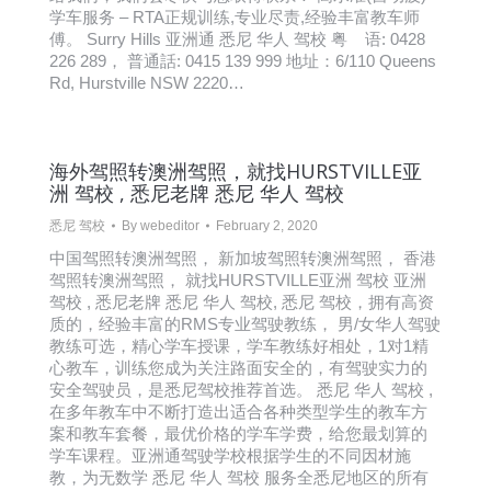
学车服务 – RTA正规训练,专业尽责,经验丰富教车师
傅。 Surry Hills 亚洲通 悉尼 华人 驾校 粤 语: 0428
226 289， 普通話: 0415 139 999 地址：6/110 Queens
Rd, Hurstville NSW 2220…
海外驾照转澳洲驾照，就找HURSTVILLE亚
洲 驾校 , 悉尼老牌 悉尼 华人 驾校
悉尼 驾校
By
webeditor
February 2, 2020
中国驾照转澳洲驾照， 新加坡驾照转澳洲驾照， 香港
驾照转澳洲驾照， 就找HURSTVILLE亚洲 驾校 亚洲
驾校 , 悉尼老牌 悉尼 华人 驾校, 悉尼 驾校，拥有高资
质的，经验丰富的RMS专业驾驶教练， 男/女华人驾驶
教练可选，精心学车授课，学车教练好相处，1对1精
心教车，训练您成为关注路面安全的，有驾驶实力的
安全驾驶员，是悉尼驾校推荐首选。 悉尼 华人 驾校 ,
在多年教车中不断打造出适合各种类型学生的教车方
案和教车套餐，最优价格的学车学费，给您最划算的
学车课程。亚洲通驾驶学校根据学生的不同因材施
教，为无数学 悉尼 华人 驾校 服务全悉尼地区的所有