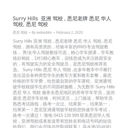
Surry Hills 亚洲 驾校 , 悉尼老牌 悉尼 华人
驾校, 悉尼 驾校
悉尼 驾校
By
webeditor
February 2, 2020
Surry Hills 亚洲 驾校 , 悉尼老牌 悉尼 华人 驾校, 悉尼
驾校，拥有高资质的，经验丰富的RMS专业驾驶教
练， 男/女华人驾驶教练可选，精心学车授课，学车教
练好相处，1对1精心教车，训练您成为关注路面安全
的，有驾驶实力的安全驾驶员，是悉尼驾校推荐首
选。 Surry Hills 悉尼 华人 驾校 ,在多年教车中不断打
造出适合各种类型学生的教车方案和教车套餐，最优
价格的学车学费，给您最划算的学车课程。亚洲通驾
驶学校根据学生的不同因材施教，为无数学 Surry Hills
悉尼 华人 驾校 服务全悉尼地区的所有学车学员，提供
最优 悉尼学车价格，时间灵活，上门接送，帮助学员
熟悉考试路线，路考一次过。结果第一，结果第一，
结果第一！悉尼亚洲通驾驶学校助您快速学车考试，
路考一次通过！ 致电 0415 139 999 联系悉尼华人驾
校，亚洲驾校或者发送带有您姓名和电话号码的短信
给我们，我们会尽快与您取得联系！ 高水准(自动波)