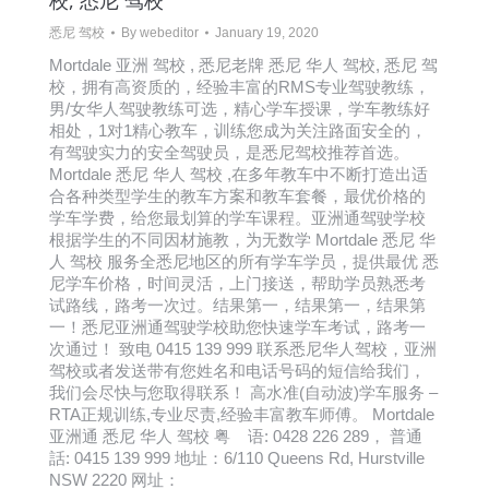
校, 悉尼 驾校
悉尼 驾校
By
webeditor
January 19, 2020
Mortdale 亚洲 驾校 , 悉尼老牌 悉尼 华人 驾校, 悉尼 驾
校，拥有高资质的，经验丰富的RMS专业驾驶教练，
男/女华人驾驶教练可选，精心学车授课，学车教练好
相处，1对1精心教车，训练您成为关注路面安全的，
有驾驶实力的安全驾驶员，是悉尼驾校推荐首选。
Mortdale 悉尼 华人 驾校 ,在多年教车中不断打造出适
合各种类型学生的教车方案和教车套餐，最优价格的
学车学费，给您最划算的学车课程。亚洲通驾驶学校
根据学生的不同因材施教，为无数学 Mortdale 悉尼 华
人 驾校 服务全悉尼地区的所有学车学员，提供最优 悉
尼学车价格，时间灵活，上门接送，帮助学员熟悉考
试路线，路考一次过。结果第一，结果第一，结果第
一！悉尼亚洲通驾驶学校助您快速学车考试，路考一
次通过！ 致电 0415 139 999 联系悉尼华人驾校，亚洲
驾校或者发送带有您姓名和电话号码的短信给我们，
我们会尽快与您取得联系！ 高水准(自动波)学车服务 –
RTA正规训练,专业尽责,经验丰富教车师傅。 Mortdale
亚洲通 悉尼 华人 驾校 粤 语: 0428 226 289， 普通
話: 0415 139 999 地址：6/110 Queens Rd, Hurstville
NSW 2220 网址：