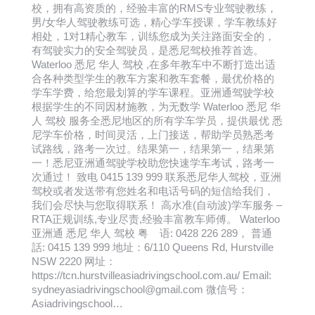
校，拥有高资质的，经验丰富的RMS专业驾驶教练，
男/女华人驾驶教练可选，精心学车授课，学车教练好
相处，1对1精心教车，训练您成为关注路面安全的，
有驾驶实力的安全驾驶员，是悉尼驾校推荐首选。
Waterloo 悉尼 华人 驾校 ,在多年教车中不断打造出适
合各种类型学生的教车方案和教车套餐，最优价格的
学车学费，给您最划算的学车课程。亚洲通驾驶学校
根据学生的不同因材施教，为无数学 Waterloo 悉尼 华
人 驾校 服务全悉尼地区的所有学车学员，提供最优 悉
尼学车价格，时间灵活，上门接送，帮助学员熟悉考
试路线，路考一次过。结果第一，结果第一，结果第
一！悉尼亚洲通驾驶学校助您快速学车考试，路考一
次通过！ 致电 0415 139 999 联系悉尼华人驾校，亚洲
驾校或者发送带有您姓名和电话号码的短信给我们，
我们会尽快与您取得联系！ 高水准(自动波)学车服务 –
RTA正规训练,专业尽责,经验丰富教车师傅。 Waterloo
亚洲通 悉尼 华人 驾校 粤 语: 0428 226 289， 普通
話: 0415 139 999 地址：6/110 Queens Rd, Hurstville
NSW 2220 网址：
https://tcn.hurstvilleasiadrivingschool.com.au/ Email:
sydneyasiadrivingschool@gmail.com 微信号：
Asiadrivingschool…