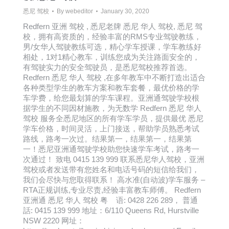
悉尼 驾校
By
webeditor
January 30, 2020
Redfern 亚洲 驾校 , 悉尼老牌 悉尼 华人 驾校, 悉尼 驾
校，拥有高资质的，经验丰富的RMS专业驾驶教练，
男/女华人驾驶教练可选，精心学车授课，学车教练好
相处，1对1精心教车，训练您成为关注路面安全的，
有驾驶实力的安全驾驶员，是悉尼驾校推荐首选。
Redfern 悉尼 华人 驾校 ,在多年教车中不断打造出适合
各种类型学生的教车方案和教车套餐，最优价格的学
车学费，给您最划算的学车课程。亚洲通驾驶学校根
据学生的不同因材施教，为无数学 Redfern 悉尼 华人
驾校 服务全悉尼地区的所有学车学员，提供最优 悉尼
学车价格，时间灵活，上门接送，帮助学员熟悉考试
路线，路考一次过。结果第一，结果第一，结果第
一！悉尼亚洲通驾驶学校助您快速学车考试，路考一
次通过！ 致电 0415 139 999 联系悉尼华人驾校，亚洲
驾校或者发送带有您姓名和电话号码的短信给我们，
我们会尽快与您取得联系！ 高水准(自动波)学车服务 –
RTA正规训练,专业尽责,经验丰富教车师傅。 Redfern
亚洲通 悉尼 华人 驾校 粤 语: 0428 226 289， 普通
話: 0415 139 999 地址：6/110 Queens Rd, Hurstville
NSW 2220 网址：