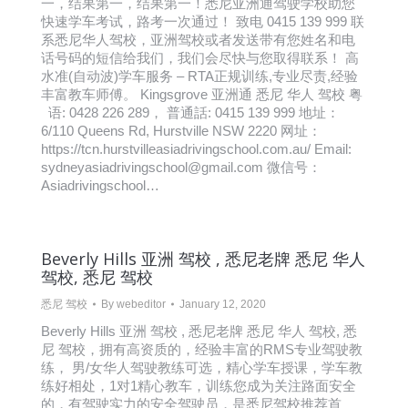
一，结果第一，结果第一！悉尼亚洲通驾驶学校助您
快速学车考试，路考一次通过！ 致电 0415 139 999 联
系悉尼华人驾校，亚洲驾校或者发送带有您姓名和电
话号码的短信给我们，我们会尽快与您取得联系！ 高
水准(自动波)学车服务 – RTA正规训练,专业尽责,经验
丰富教车师傅。 Kingsgrove 亚洲通 悉尼 华人 驾校 粤
语: 0428 226 289， 普通話: 0415 139 999 地址：
6/110 Queens Rd, Hurstville NSW 2220 网址：
https://tcn.hurstvilleasiadrivingschool.com.au/ Email:
sydneyasiadrivingschool@gmail.com 微信号：
Asiadrivingschool…
Beverly Hills 亚洲 驾校 , 悉尼老牌 悉尼 华人
驾校, 悉尼 驾校
悉尼 驾校
By
webeditor
January 12, 2020
Beverly Hills 亚洲 驾校 , 悉尼老牌 悉尼 华人 驾校, 悉
尼 驾校，拥有高资质的，经验丰富的RMS专业驾驶教
练， 男/女华人驾驶教练可选，精心学车授课，学车教
练好相处，1对1精心教车，训练您成为关注路面安全
的，有驾驶实力的安全驾驶员，是悉尼驾校推荐首