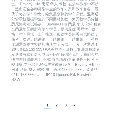
选。 Beverly Hills 悉尼 华人 驾校 ,在多年教车中不断
打造出适合各种类型学生的教车方案和教车套餐，最
优价格的学车学费，给您最划算的学车课程。亚洲通
驾驶学校根据学生的不同因材施教，为无数学员传授
悉尼路考考试秘诀。 Beverly Hills 悉尼 华人 驾校 服务
全悉尼地区的所有学车学员，提供最优 悉尼学车价
格，时间灵活，上门接送，帮助学员熟悉考试路线，
路考一次过。结果第一，结果第一，结果第一！悉尼
亚洲通驾驶学校助您快速学车考试，路考一次通过！
致电 0415 139 999 联系悉尼华人驾校，亚洲驾校或者
发送带有您姓名和电话号码的短信给我们，我们会尽
快与您取得联系！ 高水准(自动波)学车服务 – RTA正
规训练,专业尽责,经验丰富教车师傅。 Beverly Hills 亚
洲通 悉尼 华人 驾校 粤 语: 0428 226 289， 普通話:
0415 139 999 地址：6/110 Queens Rd, Hurstville
NSW…
1
2
3