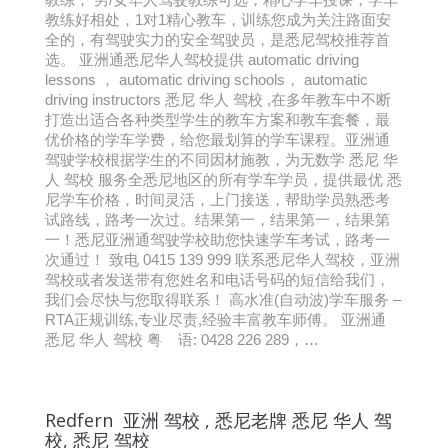
教练好相处，1对1精心教车，训练您成为关注路面安
全的，有驾驶实力的安全驾驶员，是悉尼驾校推荐首
选。 亚洲通悉尼华人驾校提供 automatic driving
lessons ， automatic driving schools， automatic
driving instructors 悉尼 华人 驾校 ,在多年教车中不断
打造出适合各种类型学生的教车方案和教车套餐，最
优价格的学车学费，给您最划算的学车课程。亚洲通
驾驶学校根据学生的不同因材施教，为无数学 悉尼 华
人 驾校 服务全悉尼地区的所有学车学员，提供最优 悉
尼学车价格，时间灵活，上门接送，帮助学员熟悉考
试路线，路考一次过。结果第一，结果第一，结果第
一！悉尼亚洲通驾驶学校助您快速学车考试，路考一
次通过！ 致电 0415 139 999 联系悉尼华人驾校，亚洲
驾校或者发送带有您姓名和电话号码的短信给我们，
我们会尽快与您取得联系！ 高水准(自动波)学车服务 –
RTA正规训练,专业尽责,经验丰富教车师傅。 亚洲通
悉尼 华人 驾校 粤 语: 0428 226 289，…
Redfern 亚洲 驾校 , 悉尼老牌 悉尼 华人 驾
校, 悉尼 驾校