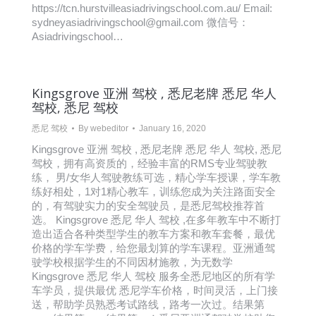
https://tcn.hurstvilleasiadrivingschool.com.au/ Email:
sydneyasiadrivingschool@gmail.com 微信号：
Asiadrivingschool…
Kingsgrove 亚洲 驾校 , 悉尼老牌 悉尼 华人
驾校, 悉尼 驾校
悉尼 驾校
By
webeditor
January 16, 2020
Kingsgrove 亚洲 驾校 , 悉尼老牌 悉尼 华人 驾校, 悉尼
驾校，拥有高资质的，经验丰富的RMS专业驾驶教
练， 男/女华人驾驶教练可选，精心学车授课，学车教
练好相处，1对1精心教车，训练您成为关注路面安全
的，有驾驶实力的安全驾驶员，是悉尼驾校推荐首
选。 Kingsgrove 悉尼 华人 驾校 ,在多年教车中不断打
造出适合各种类型学生的教车方案和教车套餐，最优
价格的学车学费，给您最划算的学车课程。亚洲通驾
驶学校根据学生的不同因材施教，为无数学
Kingsgrove 悉尼 华人 驾校 服务全悉尼地区的所有学
车学员，提供最优 悉尼学车价格，时间灵活，上门接
送，帮助学员熟悉考试路线，路考一次过。结果第