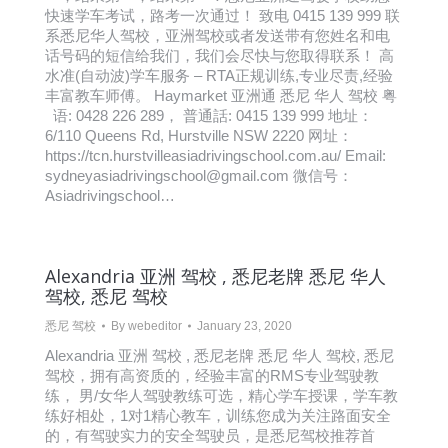
快速学车考试，路考一次通过！ 致电 0415 139 999 联
系悉尼华人驾校，亚洲驾校或者发送带有您姓名和电
话号码的短信给我们，我们会尽快与您取得联系！ 高
水准(自动波)学车服务 – RTA正规训练,专业尽责,经验
丰富教车师傅。 Haymarket 亚洲通 悉尼 华人 驾校 粤
语: 0428 226 289， 普通話: 0415 139 999 地址：
6/110 Queens Rd, Hurstville NSW 2220 网址：
https://tcn.hurstvilleasiadrivingschool.com.au/ Email:
sydneyasiadrivingschool@gmail.com 微信号：
Asiadrivingschool…
Alexandria 亚洲 驾校 , 悉尼老牌 悉尼 华人
驾校, 悉尼 驾校
悉尼 驾校
By
webeditor
January 23, 2020
Alexandria 亚洲 驾校 , 悉尼老牌 悉尼 华人 驾校, 悉尼
驾校，拥有高资质的，经验丰富的RMS专业驾驶教
练， 男/女华人驾驶教练可选，精心学车授课，学车教
练好相处，1对1精心教车，训练您成为关注路面安全
的，有驾驶实力的安全驾驶员，是悉尼驾校推荐首