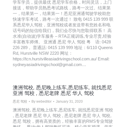
学车学员，提供最优 悉尼学车价格，时间灵活，上门
接送，帮助学员熟悉考试路线，路考一次过。结果第
一，结果第一，结果第一！悉尼亚洲通驾驶学校助您
快速学车考试，路考一次通过！ 致电 0415 139 999 联
系悉尼华人驾校，亚洲驾校或者发送带有您姓名和电
话号码的短信给我们，我们会尽快与您取得联系！ 高
水准(自动波)学车服务 – RTA正规训练,专业尽责,经验
丰富教车师傅。 亚洲通 悉尼 华人 驾校 粤 语: 0428
226 289， 普通話: 0415 139 999 地址：6/110 Queens
Rd, Hurstville NSW 2220 网址：
https://tcn.hurstvilleasiadrivingschool.com.au/ Email:
sydneyasiadrivingschool@gmail.com…
澳洲驾校, 悉尼晚上练车,悉尼练车, 就找悉尼
亚洲 驾校 , 悉尼老牌 悉尼 华人 驾校
悉尼 驾校
By
webeditor
January 31, 2020
澳洲驾校, 悉尼晚上练车,悉尼练车, 就找悉尼亚洲 驾校
, 悉尼老牌 悉尼 华人 驾校 , 悉尼老牌 悉尼 华人 驾校,
悉尼 驾校，拥有高资质的，经验丰富的RMS专业驾驶
教练， 男/女华人驾驶教练可选，精心学车授课，学车