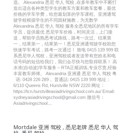
选。 Alexandria 悉尼 华人 驾校 ,在多年教车中不断打
造出适合各种类型学生的教车方案和教车套餐，最优
价格的学车学费，给您最划算的学车课程。亚洲通驾
驶学校根据学生的不同因材施教，为无数学
Alexandria 悉尼 华人 驾校 服务全悉尼地区的所有学车
学员，提供最优 悉尼学车价格，时间灵活，上门接
送，帮助学员熟悉考试路线，路考一次过。结果第
一，结果第一，结果第一！悉尼亚洲通驾驶学校助您
快速学车考试，路考一次通过！ 致电 0415 139 999 联
系悉尼华人驾校，亚洲驾校或者发送带有您姓名和电
话号码的短信给我们，我们会尽快与您取得联系！ 高
水准(自动波)学车服务 – RTA正规训练,专业尽责,经验
丰富教车师傅。 Alexandria 亚洲通 悉尼 华人 驾校 粤
语: 0428 226 289， 普通話: 0415 139 999 地址：
6/110 Queens Rd, Hurstville NSW 2220 网址：
https://tcn.hurstvilleasiadrivingschool.com.au/ Email:
sydneyasiadrivingschool@gmail.com 微信号：
Asiadrivingschool…
Mortdale 亚洲 驾校 , 悉尼老牌 悉尼 华人 驾