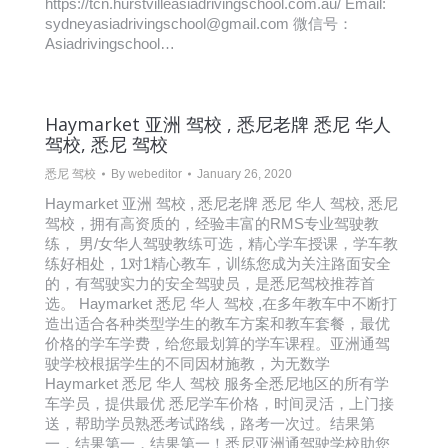
https://tcn.hurstvilleasiadrivingschool.com.au/ Email:
sydneyasiadrivingschool@gmail.com 微信号：
Asiadrivingschool…
Haymarket 亚洲 驾校 , 悉尼老牌 悉尼 华人
驾校, 悉尼 驾校
悉尼 驾校
By
webeditor
January 26, 2020
Haymarket 亚洲 驾校 , 悉尼老牌 悉尼 华人 驾校, 悉尼
驾校，拥有高资质的，经验丰富的RMS专业驾驶教
练， 男/女华人驾驶教练可选，精心学车授课，学车教
练好相处，1对1精心教车，训练您成为关注路面安全
的，有驾驶实力的安全驾驶员，是悉尼驾校推荐首
选。 Haymarket 悉尼 华人 驾校 ,在多年教车中不断打
造出适合各种类型学生的教车方案和教车套餐，最优
价格的学车学费，给您最划算的学车课程。亚洲通驾
驶学校根据学生的不同因材施教，为无数学
Haymarket 悉尼 华人 驾校 服务全悉尼地区的所有学
车学员，提供最优 悉尼学车价格，时间灵活，上门接
送，帮助学员熟悉考试路线，路考一次过。结果第
一，结果第一，结果第一！悉尼亚洲通驾驶学校助您