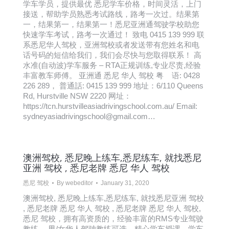
学车学员，提供最优 悉尼学车价格，时间灵活，上门
接送，帮助学员熟悉考试路线，路考一次过。结果第
一，结果第一，结果第一！悉尼亚洲通驾驶学校助您
快速学车考试，路考一次通过！ 致电 0415 139 999 联
系悉尼华人驾校，亚洲驾校或者发送带有您姓名和电
话号码的短信给我们，我们会尽快与您取得联系！ 高
水准(自动波)学车服务 – RTA正规训练,专业尽责,经验
丰富教车师傅。 亚洲通 悉尼 华人 驾校 粤 语: 0428
226 289， 普通話: 0415 139 999 地址：6/110 Queens
Rd, Hurstville NSW 2220 网址：
https://tcn.hurstvilleasiadrivingschool.com.au/ Email:
sydneyasiadrivingschool@gmail.com…
澳洲驾校, 悉尼晚上练车,悉尼练车, 就找悉尼
亚洲 驾校 , 悉尼老牌 悉尼 华人 驾校
悉尼 驾校
By
webeditor
January 31, 2020
澳洲驾校, 悉尼晚上练车,悉尼练车, 就找悉尼亚洲 驾校
, 悉尼老牌 悉尼 华人 驾校 , 悉尼老牌 悉尼 华人 驾校,
悉尼 驾校，拥有高资质的，经验丰富的RMS专业驾驶
教练， 男/女华人驾驶教练可选，精心学车授课，学车