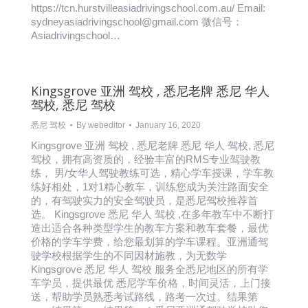
https://tcn.hurstvilleasiadrivingschool.com.au/ Email:
sydneyasiadrivingschool@gmail.com 微信号：
Asiadrivingschool…
Kingsgrove 亚洲 驾校 , 悉尼老牌 悉尼 华人
驾校, 悉尼 驾校
悉尼 驾校
By
webeditor
January 16, 2020
Kingsgrove 亚洲 驾校 , 悉尼老牌 悉尼 华人 驾校, 悉尼
驾校，拥有高资质的，经验丰富的RMS专业驾驶教
练， 男/女华人驾驶教练可选，精心学车授课，学车教
练好相处，1对1精心教车，训练您成为关注路面安全
的，有驾驶实力的安全驾驶员，是悉尼驾校推荐首
选。 Kingsgrove 悉尼 华人 驾校 ,在多年教车中不断打
造出适合各种类型学生的教车方案和教车套餐，最优
价格的学车学费，给您最划算的学车课程。亚洲通驾
驶学校根据学生的不同因材施教，为无数学
Kingsgrove 悉尼 华人 驾校 服务全悉尼地区的所有学
车学员，提供最优 悉尼学车价格，时间灵活，上门接
送，帮助学员熟悉考试路线，路考一次过。结果第