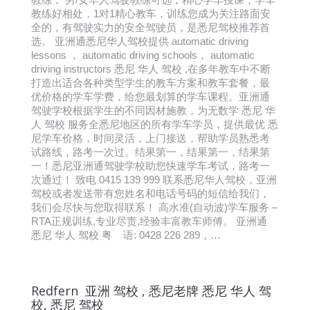
教练好相处，1对1精心教车，训练您成为关注路面安
全的，有驾驶实力的安全驾驶员，是悉尼驾校推荐首
选。 亚洲通悉尼华人驾校提供 automatic driving
lessons ， automatic driving schools， automatic
driving instructors 悉尼 华人 驾校 ,在多年教车中不断
打造出适合各种类型学生的教车方案和教车套餐，最
优价格的学车学费，给您最划算的学车课程。亚洲通
驾驶学校根据学生的不同因材施教，为无数学 悉尼 华
人 驾校 服务全悉尼地区的所有学车学员，提供最优 悉
尼学车价格，时间灵活，上门接送，帮助学员熟悉考
试路线，路考一次过。结果第一，结果第一，结果第
一！悉尼亚洲通驾驶学校助您快速学车考试，路考一
次通过！ 致电 0415 139 999 联系悉尼华人驾校，亚洲
驾校或者发送带有您姓名和电话号码的短信给我们，
我们会尽快与您取得联系！ 高水准(自动波)学车服务 –
RTA正规训练,专业尽责,经验丰富教车师傅。 亚洲通
悉尼 华人 驾校 粤 语: 0428 226 289，…
Redfern 亚洲 驾校 , 悉尼老牌 悉尼 华人 驾
校, 悉尼 驾校