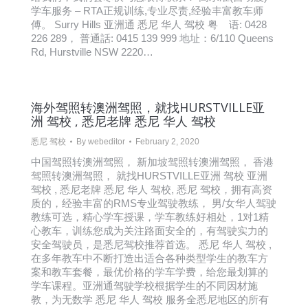
学车服务 – RTA正规训练,专业尽责,经验丰富教车师
傅。 Surry Hills 亚洲通 悉尼 华人 驾校 粤 语: 0428
226 289， 普通話: 0415 139 999 地址：6/110 Queens
Rd, Hurstville NSW 2220…
海外驾照转澳洲驾照，就找HURSTVILLE亚
洲 驾校 , 悉尼老牌 悉尼 华人 驾校
悉尼 驾校
By
webeditor
February 2, 2020
中国驾照转澳洲驾照， 新加坡驾照转澳洲驾照， 香港
驾照转澳洲驾照， 就找HURSTVILLE亚洲 驾校 亚洲
驾校 , 悉尼老牌 悉尼 华人 驾校, 悉尼 驾校，拥有高资
质的，经验丰富的RMS专业驾驶教练， 男/女华人驾驶
教练可选，精心学车授课，学车教练好相处，1对1精
心教车，训练您成为关注路面安全的，有驾驶实力的
安全驾驶员，是悉尼驾校推荐首选。 悉尼 华人 驾校 ,
在多年教车中不断打造出适合各种类型学生的教车方
案和教车套餐，最优价格的学车学费，给您最划算的
学车课程。亚洲通驾驶学校根据学生的不同因材施
教，为无数学 悉尼 华人 驾校 服务全悉尼地区的所有