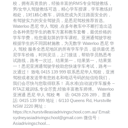
校，拥有高资质的，经验丰富的RMS专业驾驶教练，
男/女华人驾驶教练可选，精心学车授课，学车教练好
相处，1对1精心教车，训练您成为关注路面安全的，
有驾驶实力的安全驾驶员，是悉尼驾校推荐首选。
Waterloo 悉尼 华人 驾校 ,在多年教车中不断打造出适
合各种类型学生的教车方案和教车套餐，最优价格的
学车学费，给您最划算的学车课程。亚洲通驾驶学校
根据学生的不同因材施教，为无数学 Waterloo 悉尼 华
人 驾校 服务全悉尼地区的所有学车学员，提供最优 悉
尼学车价格，时间灵活，上门接送，帮助学员熟悉考
试路线，路考一次过。结果第一，结果第一，结果第
一！悉尼亚洲通驾驶学校助您快速学车考试，路考一
次通过！ 致电 0415 139 999 联系悉尼华人驾校，亚洲
驾校或者发送带有您姓名和电话号码的短信给我们，
我们会尽快与您取得联系！ 高水准(自动波)学车服务 –
RTA正规训练,专业尽责,经验丰富教车师傅。 Waterloo
亚洲通 悉尼 华人 驾校 粤 语: 0428 226 289， 普通
話: 0415 139 999 地址：6/110 Queens Rd, Hurstville
NSW 2220 网址：
https://tcn.hurstvilleasiadrivingschool.com.au/ Email:
sydneyasiadrivingschool@gmail.com 微信号：
Asiadrivingschool…