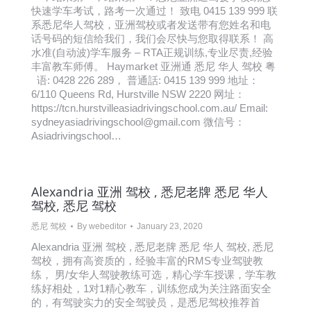
快速学车考试，路考一次通过！ 致电 0415 139 999 联
系悉尼华人驾校，亚洲驾校或者发送带有您姓名和电
话号码的短信给我们，我们会尽快与您取得联系！ 高
水准(自动波)学车服务 – RTA正规训练,专业尽责,经验
丰富教车师傅。 Haymarket 亚洲通 悉尼 华人 驾校 粤
语: 0428 226 289， 普通話: 0415 139 999 地址：
6/110 Queens Rd, Hurstville NSW 2220 网址：
https://tcn.hurstvilleasiadrivingschool.com.au/ Email:
sydneyasiadrivingschool@gmail.com 微信号：
Asiadrivingschool…
Alexandria 亚洲 驾校 , 悉尼老牌 悉尼 华人
驾校, 悉尼 驾校
悉尼 驾校
By
webeditor
January 23, 2020
Alexandria 亚洲 驾校 , 悉尼老牌 悉尼 华人 驾校, 悉尼
驾校，拥有高资质的，经验丰富的RMS专业驾驶教
练， 男/女华人驾驶教练可选，精心学车授课，学车教
练好相处，1对1精心教车，训练您成为关注路面安全
的，有驾驶实力的安全驾驶员，是悉尼驾校推荐首