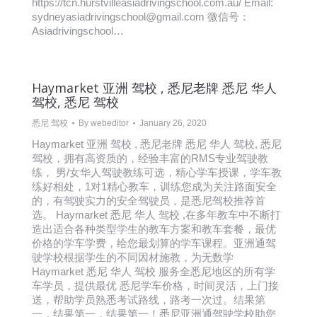
https://tcn.hurstvilleasiadrivingschool.com.au/ Email:
sydneyasiadrivingschool@gmail.com 微信号：
Asiadrivingschool…
Haymarket 亚洲 驾校 , 悉尼老牌 悉尼 华人
驾校, 悉尼 驾校
悉尼 驾校
By
webeditor
January 26, 2020
Haymarket 亚洲 驾校 , 悉尼老牌 悉尼 华人 驾校, 悉尼
驾校，拥有高资质的，经验丰富的RMS专业驾驶教
练， 男/女华人驾驶教练可选，精心学车授课，学车教
练好相处，1对1精心教车，训练您成为关注路面安全
的，有驾驶实力的安全驾驶员，是悉尼驾校推荐首
选。 Haymarket 悉尼 华人 驾校 ,在多年教车中不断打
造出适合各种类型学生的教车方案和教车套餐，最优
价格的学车学费，给您最划算的学车课程。亚洲通驾
驶学校根据学生的不同因材施教，为无数学
Haymarket 悉尼 华人 驾校 服务全悉尼地区的所有学
车学员，提供最优 悉尼学车价格，时间灵活，上门接
送，帮助学员熟悉考试路线，路考一次过。结果第
一，结果第一，结果第一！悉尼亚洲通驾驶学校助您