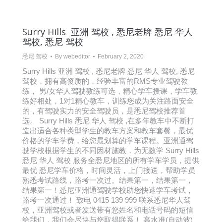
Surry Hills 亚洲 驾校 , 悉尼老牌 悉尼 华人
驾校, 悉尼 驾校
悉尼 驾校
By
webeditor
February 2, 2020
Surry Hills 亚洲 驾校 , 悉尼老牌 悉尼 华人 驾校, 悉尼
驾校，拥有高资质的，经验丰富的RMS专业驾驶教
练， 男/女华人驾驶教练可选，精心学车授课，学车教
练好相处，1对1精心教车，训练您成为关注路面安全
的，有驾驶实力的安全驾驶员，是悉尼驾校推荐首
选。 Surry Hills 悉尼 华人 驾校 ,在多年教车中不断打
造出适合各种类型学生的教车方案和教车套餐，最优
价格的学车学费，给您最划算的学车课程。亚洲通驾
驶学校根据学生的不同因材施教，为无数学 Surry Hills
悉尼 华人 驾校 服务全悉尼地区的所有学车学员，提供
最优 悉尼学车价格，时间灵活，上门接送，帮助学员
熟悉考试路线，路考一次过。结果第一，结果第一，
结果第一！悉尼亚洲通驾驶学校助您快速学车考试，
路考一次通过！ 致电 0415 139 999 联系悉尼华人驾
校，亚洲驾校或者发送带有您姓名和电话号码的短信
给我们，我们会尽快与您取得联系！ 高水准(自动波)