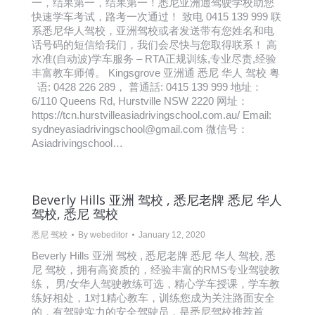
一，结果第一，结果第一！悉尼亚洲通驾驶学校助您
快速学车考试，路考一次通过！ 致电 0415 139 999 联
系悉尼华人驾校，亚洲驾校或者发送带有您姓名和电
话号码的短信给我们，我们会尽快与您取得联系！ 高
水准(自动波)学车服务 – RTA正规训练,专业尽责,经验
丰富教车师傅。 Kingsgrove 亚洲通 悉尼 华人 驾校 粤
语: 0428 226 289， 普通話: 0415 139 999 地址：
6/110 Queens Rd, Hurstville NSW 2220 网址：
https://tcn.hurstvilleasiadrivingschool.com.au/ Email:
sydneyasiadrivingschool@gmail.com 微信号：
Asiadrivingschool…
Beverly Hills 亚洲 驾校 , 悉尼老牌 悉尼 华人
驾校, 悉尼 驾校
悉尼 驾校
By
webeditor
January 12, 2020
Beverly Hills 亚洲 驾校 , 悉尼老牌 悉尼 华人 驾校, 悉
尼 驾校，拥有高资质的，经验丰富的RMS专业驾驶教
练， 男/女华人驾驶教练可选，精心学车授课，学车教
练好相处，1对1精心教车，训练您成为关注路面安全
的，有驾驶实力的安全驾驶员，是悉尼驾校推荐首