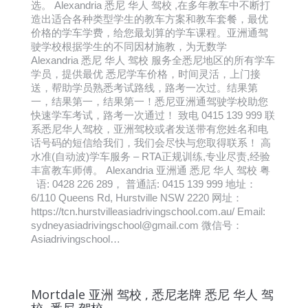
选。 Alexandria 悉尼 华人 驾校 ,在多年教车中不断打
造出适合各种类型学生的教车方案和教车套餐，最优
价格的学车学费，给您最划算的学车课程。亚洲通驾
驶学校根据学生的不同因材施教，为无数学
Alexandria 悉尼 华人 驾校 服务全悉尼地区的所有学车
学员，提供最优 悉尼学车价格，时间灵活，上门接
送，帮助学员熟悉考试路线，路考一次过。结果第
一，结果第一，结果第一！悉尼亚洲通驾驶学校助您
快速学车考试，路考一次通过！ 致电 0415 139 999 联
系悉尼华人驾校，亚洲驾校或者发送带有您姓名和电
话号码的短信给我们，我们会尽快与您取得联系！ 高
水准(自动波)学车服务 – RTA正规训练,专业尽责,经验
丰富教车师傅。 Alexandria 亚洲通 悉尼 华人 驾校 粤
语: 0428 226 289， 普通話: 0415 139 999 地址：
6/110 Queens Rd, Hurstville NSW 2220 网址：
https://tcn.hurstvilleasiadrivingschool.com.au/ Email:
sydneyasiadrivingschool@gmail.com 微信号：
Asiadrivingschool…
Mortdale 亚洲 驾校 , 悉尼老牌 悉尼 华人 驾