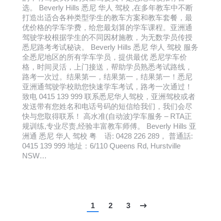
选。 Beverly Hills 悉尼 华人 驾校 ,在多年教车中不断
打造出适合各种类型学生的教车方案和教车套餐，最
优价格的学车学费，给您最划算的学车课程。亚洲通
驾驶学校根据学生的不同因材施教，为无数学员传授
悉尼路考考试秘诀。 Beverly Hills 悉尼 华人 驾校 服务
全悉尼地区的所有学车学员，提供最优 悉尼学车价
格，时间灵活，上门接送，帮助学员熟悉考试路线，
路考一次过。结果第一，结果第一，结果第一！悉尼
亚洲通驾驶学校助您快速学车考试，路考一次通过！
致电 0415 139 999 联系悉尼华人驾校，亚洲驾校或者
发送带有您姓名和电话号码的短信给我们，我们会尽
快与您取得联系！ 高水准(自动波)学车服务 – RTA正
规训练,专业尽责,经验丰富教车师傅。 Beverly Hills 亚
洲通 悉尼 华人 驾校 粤 语: 0428 226 289， 普通話:
0415 139 999 地址：6/110 Queens Rd, Hurstville
NSW…
1
2
3