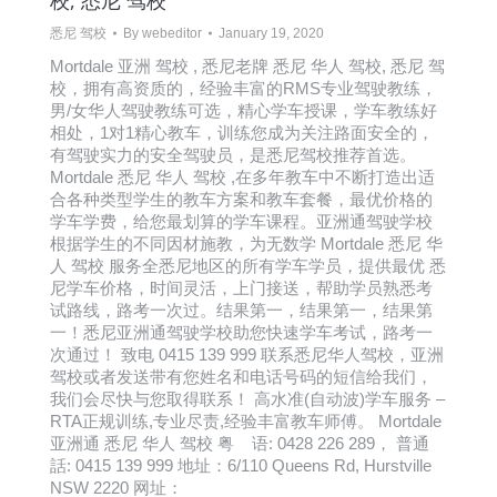
校, 悉尼 驾校
悉尼 驾校
By
webeditor
January 19, 2020
Mortdale 亚洲 驾校 , 悉尼老牌 悉尼 华人 驾校, 悉尼 驾
校，拥有高资质的，经验丰富的RMS专业驾驶教练，
男/女华人驾驶教练可选，精心学车授课，学车教练好
相处，1对1精心教车，训练您成为关注路面安全的，
有驾驶实力的安全驾驶员，是悉尼驾校推荐首选。
Mortdale 悉尼 华人 驾校 ,在多年教车中不断打造出适
合各种类型学生的教车方案和教车套餐，最优价格的
学车学费，给您最划算的学车课程。亚洲通驾驶学校
根据学生的不同因材施教，为无数学 Mortdale 悉尼 华
人 驾校 服务全悉尼地区的所有学车学员，提供最优 悉
尼学车价格，时间灵活，上门接送，帮助学员熟悉考
试路线，路考一次过。结果第一，结果第一，结果第
一！悉尼亚洲通驾驶学校助您快速学车考试，路考一
次通过！ 致电 0415 139 999 联系悉尼华人驾校，亚洲
驾校或者发送带有您姓名和电话号码的短信给我们，
我们会尽快与您取得联系！ 高水准(自动波)学车服务 –
RTA正规训练,专业尽责,经验丰富教车师傅。 Mortdale
亚洲通 悉尼 华人 驾校 粤 语: 0428 226 289， 普通
話: 0415 139 999 地址：6/110 Queens Rd, Hurstville
NSW 2220 网址：