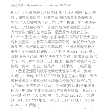
悉尼 驾校
By
webeditor
January 30, 2020
Redfern 亚洲 驾校 , 悉尼老牌 悉尼 华人 驾校, 悉尼 驾
校，拥有高资质的，经验丰富的RMS专业驾驶教练，
男/女华人驾驶教练可选，精心学车授课，学车教练好
相处，1对1精心教车，训练您成为关注路面安全的，
有驾驶实力的安全驾驶员，是悉尼驾校推荐首选。
Redfern 悉尼 华人 驾校 ,在多年教车中不断打造出适合
各种类型学生的教车方案和教车套餐，最优价格的学
车学费，给您最划算的学车课程。亚洲通驾驶学校根
据学生的不同因材施教，为无数学 Redfern 悉尼 华人
驾校 服务全悉尼地区的所有学车学员，提供最优 悉尼
学车价格，时间灵活，上门接送，帮助学员熟悉考试
路线，路考一次过。结果第一，结果第一，结果第
一！悉尼亚洲通驾驶学校助您快速学车考试，路考一
次通过！ 致电 0415 139 999 联系悉尼华人驾校，亚洲
驾校或者发送带有您姓名和电话号码的短信给我们，
我们会尽快与您取得联系！ 高水准(自动波)学车服务 –
RTA正规训练,专业尽责,经验丰富教车师傅。 Redfern
亚洲通 悉尼 华人 驾校 粤 语: 0428 226 289， 普通
話: 0415 139 999 地址：6/110 Queens Rd, Hurstville
NSW 2220 网址：