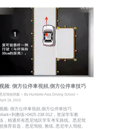
视频: 側方位停車視頻,側方位停車技巧
悉尼驾校档案
By
Hurstville Asia Driving School
April 18, 2015
视频: 側方位停車視頻,側方位停車技巧
Mark<利教练>0425 238 012，资深学车教
练，精通所有悉尼地区学车考车路线。悉尼驾
校推荐首选，悉尼驾校, 教练, 悉尼华人驾校,