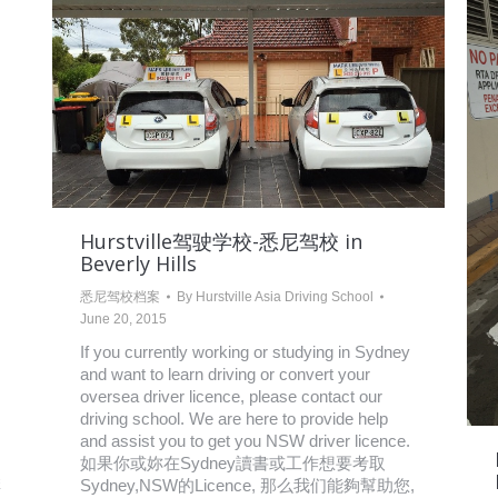
Hurstville驾驶学校-悉尼驾校 in
Beverly Hills
悉尼驾校档案
By
Hurstville Asia Driving School
June 20, 2015
If you currently working or studying in Sydney
and want to learn driving or convert your
oversea driver licence, please contact our
driving school. We are here to provide help
and assist you to get you NSW driver licence.
如果你或妳在Sydney讀書或工作想要考取
悉
Sydney,NSW的Licence, 那么我们能夠幫助您,