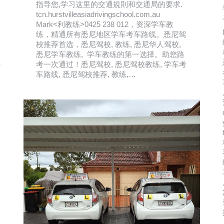
指导您,学习这里的交通規則和交通局的要求.
tcn.hurstvilleasiadrivingschool.com.au
教
Mark<利教练>0425 238 012，资深学车教
练，精通所有悉尼地区学车考车路线。悉尼驾
校推荐首选，悉尼驾校, 教练, 悉尼华人驾校,
悉尼学车教练, 学车教练的第一选择。助您路
尼
考一次通过！悉尼驾校, 悉尼驾校教练, 学车考
车路线, 悉尼驾校推荐, 教练,…