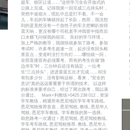
超车、校区让道……”这些学习全在开放式的
公路上完成。记得我第一回完成三点掉头时，
突然中途熄火，慌乱中总是打不着。不一会
儿，车后的车辆就排起了长队，然而，我没想
到的是竟然没有一个急性子的车主把喇叭按得
震天响，更没有哪个司机老手冲我竖中指而后
口水横飞问候我的祖宗。 良好的学习环境，
加上严格的教导，我很快就参加了路考。参加
考试时，许多考生超速一次，起步没有回头检
查盲点，变道时没打方向灯……哪怕就一回，
全部直接宣布必须重考。而有的考生在做“路
边停车”时，三分钟后还没有搞定，一位考
生“三点掉头”，进进退退五次才完成……却没
有扣多少分，没有影响达标。看来，“安全的
意识”真的远远要重要于所谓的技术。 以这样
的标准来要求自己，经过了两次路考，我以满
分通过。 Mark<利教练>0425 238 012，资深
学车教练，精通所有悉尼地区学车考车路线。
尼
悉尼驾校推荐首选，悉尼驾校, 教练, 悉尼华人
驾校, 悉尼学车教练, 学车教练的第一选择。
助您路考一次通过！悉尼驾校, 悉尼驾校教练,
学车考车路线, 悉尼驾校推荐, 教练, 悉尼华人
尼
驾校, 悉尼学车教练, 学车教练, 路考一次通过!