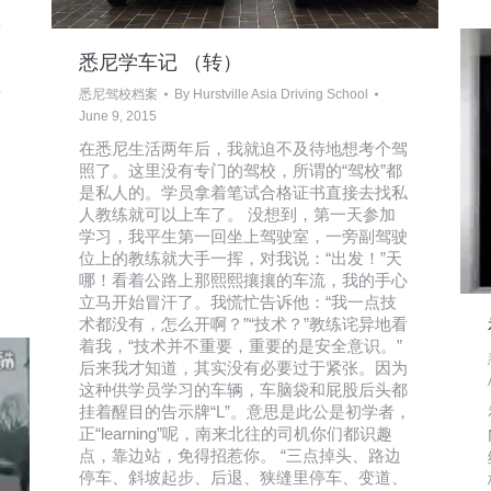
悉
悉尼学车记 （转）
教
悉尼驾校档案
By
Hurstville Asia Driving School
June 9, 2015
在悉尼生活两年后，我就迫不及待地想考个驾
照了。这里没有专门的驾校，所谓的“驾校”都
是私人的。学员拿着笔试合格证书直接去找私
人教练就可以上车了。 没想到，第一天参加
学习，我平生第一回坐上驾驶室，一旁副驾驶
位上的教练就大手一挥，对我说：“出发！”天
哪！看着公路上那熙熙攘攘的车流，我的手心
立马开始冒汗了。我慌忙告诉他：“我一点技
术都没有，怎么开啊？”“技术？”教练诧异地看
着我，“技术并不重要，重要的是安全意识。”
后来我才知道，其实没有必要过于紧张。因为
这种供学员学习的车辆，车脑袋和屁股后头都
挂着醒目的告示牌“L”。意思是此公是初学者，
正“learning”呢，南来北往的司机你们都识趣
点，靠边站，免得招惹你。 “三点掉头、路边
停车、斜坡起步、后退、狭缝里停车、变道、