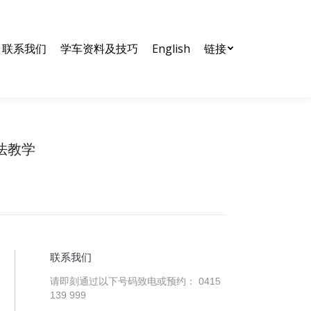
nglish
链接
联系我们
学车资料及技巧
English
链接
法教学
教学
联系我们
请即刻通过以下号码致电或预约： 0415
139 999