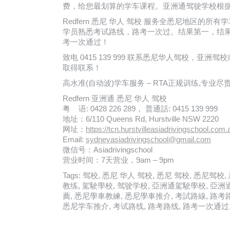
费，给您最划算的学车课程。亚洲通驾驶学校根
Redfern 悉尼 华人 驾校 服务全悉尼地区
学员熟悉考试路线，路考一次过。结果第一，结
考一次通过！
致电 0415 139 999 联系悉尼华人驾校，
取得联系！
高水准(自动波)学车服务 – RTA正规训练,专业
Redfern 亚洲通 悉尼 华人 驾校
粤 语: 0428 226 289， 普通話: 0415 139 999
地址：6/110 Queens Rd, Hurstville NSW 2220
网址：
https://tcn.hurstvilleasiadrivingschool.com.
Email:
sydneyasiadrivingschool@gmail.com
微信号：Asiadrivingschool
营业时间：7天营业，9am – 9pm
Tags: 驾校, 悉尼 华人 驾校, 悉尼 驾校, 悉尼
教练, 駕駛學校, 驾驶学校, 亞洲通駕駛學校, 亞
薦, 悉尼學車教練, 悉尼學車推介, 考試路線, 路考
悉尼学车推介, 考试路线, 路考路线, 路考一次通过