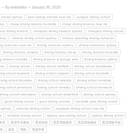
校
By
webeditor
January 30, 2020
g school sydney
best driving schools near me
campsie driving school
sie
cheap driving lessons hurstville
cheap driving lessons near me
est driving lessons
cheapest driving lessons sydney
cheapest driving school
ydney
chinese driving school sydney
chinese speaking driving instructor
ing instructor near me
driving instructor sydney
driving instructors sydney
driving lessons campsie
driving lessons cheap
driving lessons hurstville
ng lessons rockdale
driving lessons st george area
driving lessons sydney
eek
driving school
driving school ashfield
driving school bankstown
ving school burwood
driving school campsie
driving school hurstville
riving school lidcombe
driving school miranda
driving school mortdale
ving school penshurst
driving school revesby
driving school riverwood
driving school silverwater
driving school strathfield
driving school sydney
good driving school
good driving schools
hurstville asia driving school
e sydney
miranda driving school
nepalese driving school near me
me
rockdale driving school
sydney asia driving school
sydney driving school
推荐
悉尼学车教练
悉尼驾校
悉尼驾校推荐
悉尼驾校教练
悉尼驾驶学校
练
駕校
驾校
驾驶学校