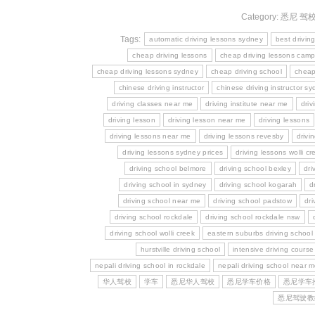
Category:
悉尼 驾
Tags:
automatic driving lessons sydney
best drivin
cheap driving lessons
cheap driving lessons camp
cheap driving lessons sydney
cheap driving school
cheap
chinese driving instructor
chinese driving instructor s
driving classes near me
driving institute near me
driv
driving lesson
driving lesson near me
driving lessons
driving lessons near me
driving lessons revesby
drivi
driving lessons sydney prices
driving lessons wolli cr
driving school belmore
driving school bexley
dri
driving school in sydney
driving school kogarah
d
driving school near me
driving school padstow
dri
driving school rockdale
driving school rockdale nsw
driving school wolli creek
eastern suburbs driving school
hurstville driving school
intensive driving cours
nepali driving school in rockdale
nepali driving school near 
华人驾校
学车
悉尼华人驾校
悉尼学车价格
悉尼学车
悉尼驾驶教