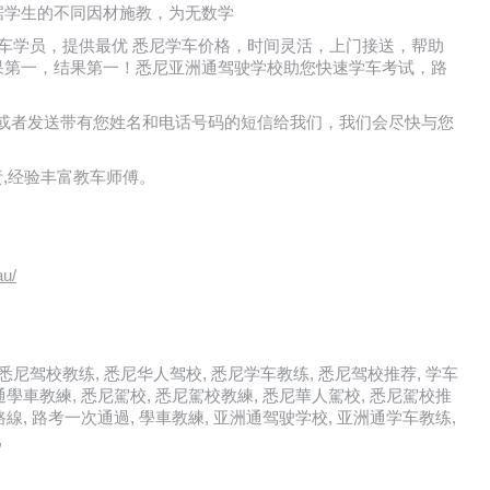
据学生的不同因材施教，为无数学
的所有学车学员，提供最优 悉尼学车价格，时间灵活，上门接送，帮助
果第一，结果第一！悉尼亚洲通驾驶学校助您快速学车考试，路
亚洲驾校或者发送带有您姓名和电话号码的短信给我们，我们会尽快与您
尽责,经验丰富教车师傅。
au/
驾校, 悉尼驾校教练, 悉尼华人驾校, 悉尼学车教练, 悉尼驾校推荐, 学车
洲通學車教練, 悉尼駕校, 悉尼駕校教練, 悉尼華人駕校, 悉尼駕校推
路線, 路考一次通過, 學車教練, 亚洲通驾驶学校, 亚洲通学车教练,
,