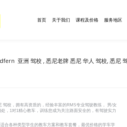
们
课程及价格
服务地区
联系我们
学车资料及技巧
E
首页
关于我们
课程及价格
服务地区
edfern 亚洲 驾校 , 悉尼老牌 悉尼 华人 驾校, 悉尼 
You are here:
Home
悉尼 驾校
Redfern 亚洲 驾校 , 悉尼老牌…
驾校, 悉尼 驾校，拥有高资质的，经验丰富的RMS专业驾驶教练， 男/女
处，1对1精心教车，训练您成为关注路面安全的，有驾驶实力
不断打造出适合各种类型学生的教车方案和教车套餐，最优价格的学车学