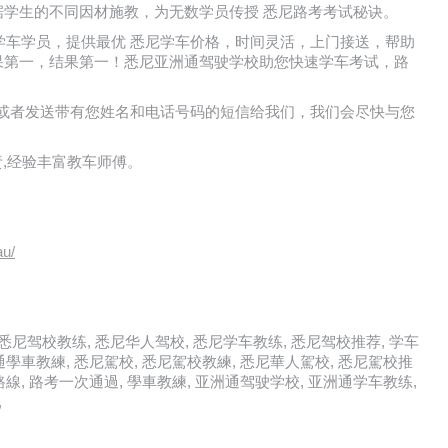
学生的不同因材施教，为无数学员传授 悉尼路考考试秘诀。
地区的所有学车学员，提供最优 悉尼学车价格，时间灵活，上门接送，帮助
果第一，结果第一！悉尼亚洲通驾驶学校助您快速学车考试，路
亚洲驾校或者发送带有您姓名和电话号码的短信给我们，我们会尽快与您
尽责,经验丰富教车师傅。
au/
驾校, 悉尼驾校教练, 悉尼华人驾校, 悉尼学车教练, 悉尼驾校推荐, 学车
洲通學車教練, 悉尼駕校, 悉尼駕校教練, 悉尼華人駕校, 悉尼駕校推
路線, 路考一次通過, 學車教練, 亚洲通驾驶学校, 亚洲通学车教练,
,