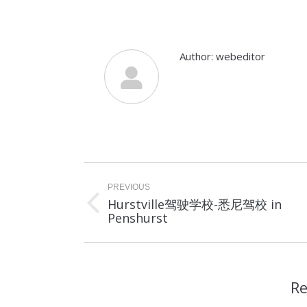
Author:
webeditor
Post
navigation
PREVIOUS
Hurstville驾驶学校-悉尼驾校 in
Previous
Penshurst
post:
Re