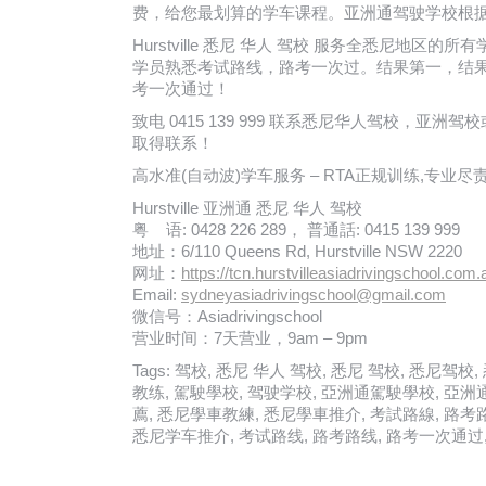
费，给您最划算的学车课程。亚洲通驾驶学校根据
Hurstville 悉尼 华人 驾校 服务全悉尼
学员熟悉考试路线，路考一次过。结果第一，结
考一次通过！
致电 0415 139 999 联系悉尼华人驾校，
取得联系！
高水准(自动波)学车服务 – RTA正规训练,专业
Hurstville 亚洲通 悉尼 华人 驾校
粤 语: 0428 226 289， 普通話: 0415 139 999
地址：6/110 Queens Rd, Hurstville NSW 2220
网址：
https://tcn.hurstvilleasiadrivingschool.com.
Email:
sydneyasiadrivingschool@gmail.com
微信号：Asiadrivingschool
营业时间：7天营业，9am – 9pm
Tags: 驾校, 悉尼 华人 驾校, 悉尼 驾校, 悉尼
教练, 駕駛學校, 驾驶学校, 亞洲通駕駛學校, 亞
薦, 悉尼學車教練, 悉尼學車推介, 考試路線, 路考
悉尼学车推介, 考试路线, 路考路线, 路考一次通过