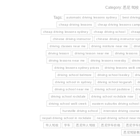
Category:
悉尼 驾校
Tags:
automatic driving lessons sydney
best drivin
cheap driving lessons
cheap driving lessons camp
cheap driving lessons sydney
cheap driving school
cheap
chinese driving instructor
chinese driving instructor s
driving classes near me
driving institute near me
driv
driving lesson
driving lesson near me
driving lessons
driving lessons near me
driving lessons revesby
drivi
driving lessons sydney prices
driving lessons wolli cr
driving school belmore
driving school bexley
dri
driving school in sydney
driving school kogarah
d
driving school near me
driving school padstow
dri
driving school rockdale
driving school rockdale nsw
driving school wolli creek
eastern suburbs driving school
hurstville driving school
intensive driving cours
nepali driving school in rockdale
nepali driving school near 
华人驾校
学车
悉尼华人驾校
悉尼学车价格
悉尼学车
悉尼驾驶教