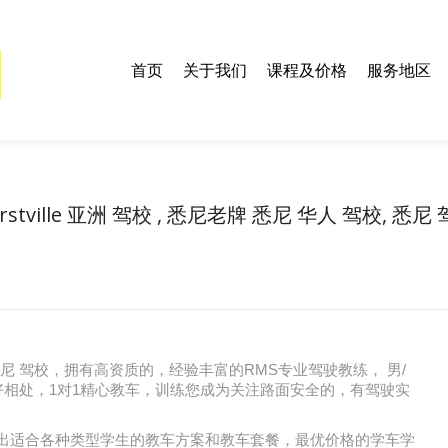
们
课程及价格
服务地区
联系我们
学车资料及技巧
E
首页
关于我们
课程及价格
服务地区
rstville 亚洲 驾校 , 悉尼老牌 悉尼 华人 驾校, 悉尼
You are here:
Home
悉尼 驾校
Hurstville 亚洲 驾校 , 悉尼老牌…
人 驾校, 悉尼 驾校，拥有高资质的，经验丰富的RMS专业驾驶教练， 男/
相处，1对1精心教车，训练您成为关注路面安全的，有驾驶实
车中不断打造出适合各种类型学生的教车方案和教车套餐，最优价格的学车学