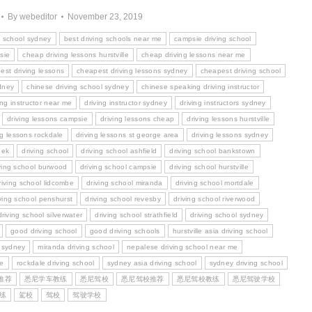
By
webeditor
November 23, 2019
g school sydney
best driving schools near me
campsie driving school
sie
cheap driving lessons hurstville
cheap driving lessons near me
est driving lessons
cheapest driving lessons sydney
cheapest driving school
ydney
chinese driving school sydney
chinese speaking driving instructor
ing instructor near me
driving instructor sydney
driving instructors sydney
driving lessons campsie
driving lessons cheap
driving lessons hurstville
ng lessons rockdale
driving lessons st george area
driving lessons sydney
eek
driving school
driving school ashfield
driving school bankstown
ving school burwood
driving school campsie
driving school hurstville
riving school lidcombe
driving school miranda
driving school mortdale
ving school penshurst
driving school revesby
driving school riverwood
driving school silverwater
driving school strathfield
driving school sydney
good driving school
good driving schools
hurstville asia driving school
e sydney
miranda driving school
nepalese driving school near me
me
rockdale driving school
sydney asia driving school
sydney driving school
推荐
悉尼学车教练
悉尼驾校
悉尼驾校推荐
悉尼驾校教练
悉尼驾驶学校
练
駕校
驾校
驾驶学校