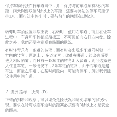
保持车辆行驶在行车道当中，并且保持与前车必須有3秒的车
距，雨天则要双倍6秒以上的车距，还要与路边的停车间距保
持1米，而行进中停车时，要与前车的间距在1到2米。
转弯时车的位置非常重要，右转时，使用右车道，而且在让车
过程中，车身和车轮都必須摆正，不可提前向右打方向盘。除
此之外，我們还要注意观察路面的狀況。
有时转弯只有一条道的转弯，而有时会出现多车道同时朝一个
方向的转弯，原则上， 多道转弯，你处在哪道，转出去后要
进入相应的道；而只有一条车道的转弯汇入多道，则可选择进
入任意车道。一般情況下，3条车道的道路，由于右车道是超
车道，而最左车道，在某时间段內，可能有停车，所以我們建
议使用中间车道。
澳洲 路考 – 决策（D）
正確的判断和观察，可以避免危险状况和避免堵车的狀况出
现。要求在转弯或換车道时的距离必須要有3秒以上才是安全
的距离。