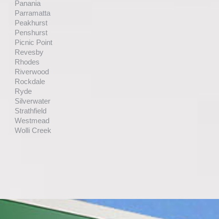
Panania
Parramatta
Peakhurst
Penshurst
Picnic Point
Revesby
Rhodes
Riverwood
Rockdale
Ryde
Silverwater
Strathfield
Westmead
Wolli Creek