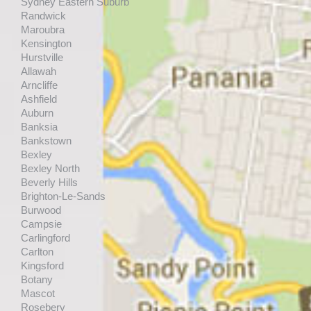
Sydney Eastern Suburb
Randwick
Maroubra
Kensington
Hurstville
Allawah
Arncliffe
Ashfield
Auburn
Banksia
Bankstown
Bexley
Bexley North
Beverly Hills
Brighton-Le-Sands
Burwood
Campsie
Carlingford
Carlton
Kingsford
Botany
Mascot
Rosebery