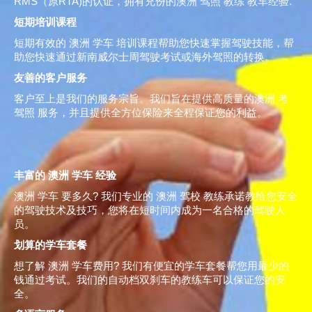
RMS（原RTA)的认证，拥有充份的澳洲 驾照 教练 教车经验.
短期培训课程
短期有效的 澳洲 学车 培训课程帮助您快速掌握驾驶技能，帮
助您快速通过新南威尔士周驾驶考试或海外驾照的转换。
友善的客户服务
客户至上是我们的服务宗旨。我们旨在提供高质量的澳洲 考
驾照 服务，并且提供全方位保险来全程保证您的利益。
丰富的 澳洲 学车 经验
澳洲 学车 要多久? 我们专业的 澳洲 驾校 教练承诺教给您安全
的驾驶技术及技巧，您将在短时间内成为一名合格的驾驶人
员。
划算的学车套餐
想了解 澳洲 学车费用? 我们有便宜的学车套餐帮您用最少的
钱通过考试。我们的自动档双刹车的教练车可以保证您的安
全。