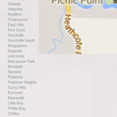
Zetland
Waterloo
Redfern
Chatswood
East Hills
Five Dock
Hurstville
Hurstville South
Kingsgrove
Kogarah
Lidcombe
Macquarie Park
Mortdale
Narwee
Padstow
Padstow Heights
Surry Hills
Pyrmont
Matraville
Little Bay
Phillip Bay
Chifley