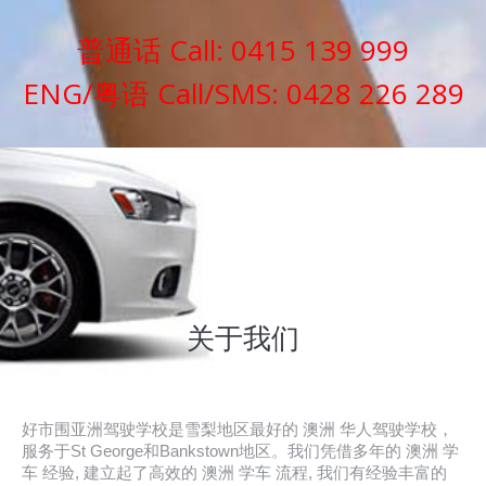
普通话 Call:
0415 139 999
ENG/粤语 Call/SMS:
0428 226 289
关于我们
好市围亚洲驾驶学校是雪梨地区最好的 澳洲 华人驾驶学校，
服务于St George和Bankstown地区。我们凭借多年的 澳洲 学
车 经验, 建立起了高效的 澳洲 学车 流程, 我们有经验丰富的