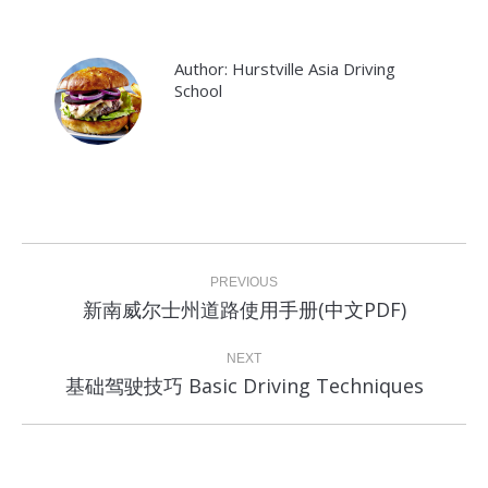
Author:
Hurstville Asia Driving
School
Post
navigation
PREVIOUS
Previous
新南威尔士州道路使用手册(中文PDF)
post:
NEXT
Next
基础驾驶技巧 Basic Driving Techniques
post: