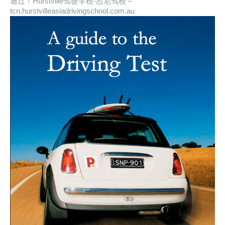
通过！Hurstville驾驶学校-悉尼驾校 –
tcn.hurstvilleasiadrivingschool.com.au