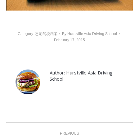
Category:
悉尼驾校档案
By
Hurstville Asia Driving School
February 17, 2015
Author:
Hurstville Asia Driving
School
Post
navigation
PREVIOUS