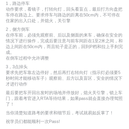
1，路边停车
动作要求，看镜子，打转向灯，回头看盲点，最后打方向盘把
车停在路边上。要求停车与路边的距离在50cm内，不可停在
住家的出入口处，并熄火，关引擎
2，侧方倒车
在停车前，必须先观察前、后以及侧面的来车，确保在安全的
情况下进行操作，完成后要注意与前车间距在1至2米之间，和
边上间距在50cm内，而且轮子是正的，回到P档和拉上手刹完
成。
在倒车过程中允许调整
3，3点掉头
要求先把车靠左边停好，然后再打右转向灯（指示灯必须要5
秒时间才能移动车子）观察前、后方以及盲区，安全的情况下
才进行动作
最后要把车开回出发时的场地并停放好，熄火关引擎，锁上车
门，跟着考官进入RTA等待结果，如果pass就会直接办理驾照
了！
当你清楚知道路考的要求和细节后，考试就易如反掌了！
祝学员们都能顺利一次Pass!