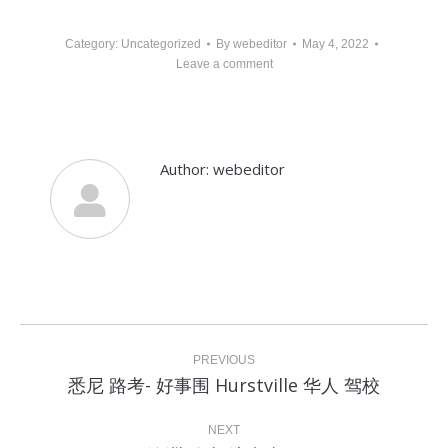
Category:
Uncategorized
By
webeditor
May 4, 2022
Leave a comment
Author:
webeditor
Post
navigation
PREVIOUS
Previous
悉尼 路考- 好事围 Hurstville 华人 驾校
post:
NEXT