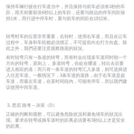
保持车辆行驶在行车道当中，并且保持与前车必須有3秒的车
距，雨天则要双倍6秒以上的车距，还要与路边的停车间距保
持1米，而行进中停车时，要与前车的间距在1到2米。
转弯时车的位置非常重要，右转时，使用右车道，而且在让车
过程中，车身和车轮都必須摆正，不可提前向右打方向盘。除
此之外，我們还要注意观察路面的狀況。
有时转弯只有一条道的转弯，而有时会出现多车道同时朝一个
方向的转弯，原则上， 多道转弯，你处在哪道，转出去后要
进入相应的道；而只有一条车道的转弯汇入多道，则可选择进
入任意车道。一般情況下，3条车道的道路，由于右车道是超
车道，而最左车道，在某时间段內，可能有停车，所以我們建
议使用中间车道。
悉尼 路考 – 决策（D）
正確的判断和观察，可以避免危险状况和避免堵车的狀况出
现。要求在转弯或換车道时的距离必須要有3秒以上才是安全
的距离。